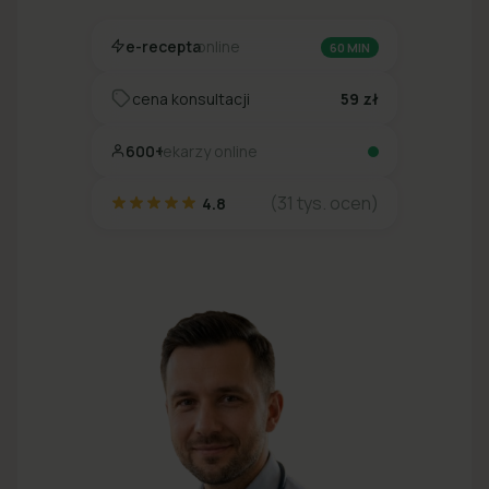
e-recepta
online
60 MIN
cena konsultacji
59 zł
600+
lekarzy online
(31 tys. ocen)
4.8