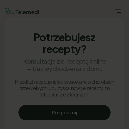
Potrzebujesz
recepty?
Konsultacja z e‑receptą online
— bez wychodzenia z domu
Przedłuż receptę na leki stosowane w chorobach
przewlekłych lub uzyskaj nową e‑receptę po
teleporadzie z lekarzem.
Rozpocznij