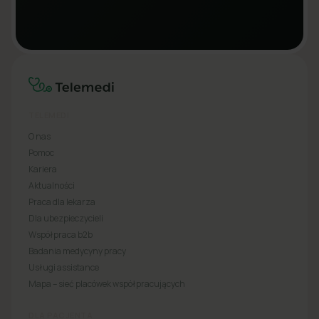
TELEMEDI
O nas
Pomoc
Kariera
Aktualności
Praca dla lekarza
Dla ubezpieczycieli
Współpraca b2b
Badania medycyny pracy
Usługi assistance
Mapa – sieć placówek współpracujących
DLA PACJENTA