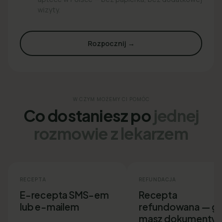
wizyty.
Rozpocznij →
W CZYM MOŻEMY CI POMÓC
Co dostaniesz po
jednej
rozmowie z lekarzem
RECEPTA
REFUNDACJA
E-recepta SMS-em
Recepta
lub e-mailem
refundowana — g
masz dokumenty