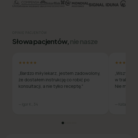
OPINIE PACJENTÓW
Słowa pacjentów,
nie nasze
★★★★★
★★★★★
„Bardzo miły lekarz, jestem zadowolony,
„Wszystko 
że dostałem instrukcję co robić po
w trakcie c
konsultacji, a nie tylko receptę."
Nie musiała
— Igor K., 34
— Katarzyna M