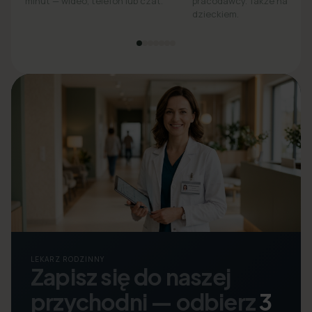
minut — wideo, telefon lub czat.
pracodawcy. Także na opie
dzieckiem.
LEKARZ RODZINNY
Zapisz się do naszej
przychodni — odbierz
3