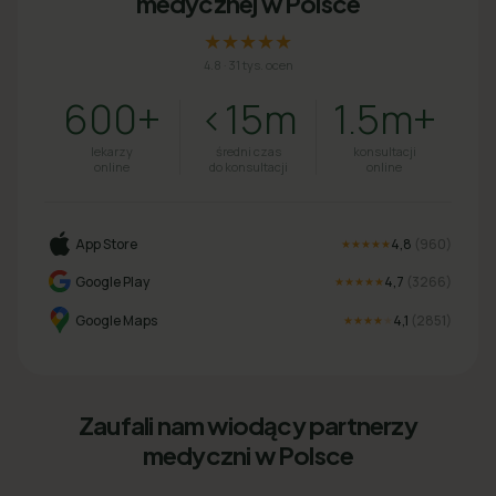
medycznej w Polsce
★★★★★
4.8
·
31 tys. ocen
600+
<15m
1.5m+
lekarzy
średni czas
konsultacji
online
do konsultacji
online
App Store
4,8
(
960
)
★★★★★
Google Play
4,7
(
3266
)
★★★★★
Google Maps
4,1
(
2851
)
★★★★
★
Zaufali nam wiodący partnerzy
medyczni w Polsce