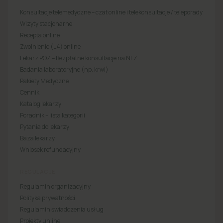
Konsultacje telemedyczne – czat online i telekonsultacje / teleporady
Wizyty stacjonarne
Recepta online
Zwolnienie (L4) online
Lekarz POZ – Bezpłatne konsultacje na NFZ
Badania laboratoryjne (np. krwi)
Pakiety Medyczne
Cennik
Katalog lekarzy
Poradnik – lista kategorii
Pytania do lekarzy
Baza lekarzy
Wniosek refundacyjny
REGULACJE
Regulamin organizacyjny
Polityka prywatności
Regulamin świadczenia usług
Projekty unijne