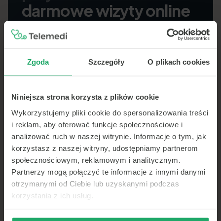
darmowe wizyty online
Wybierz naszą przychodnię partnerską jako
swojego lekarza POZ — bezpłatnie na NFZ, bez
kolejek.
3 darmowe wizyty online w Telemedi
Zgoda
Szczegóły
O plikach cookies
Recepty, e-zwolnienia, skierowania — wszystko
online
Zapisz się do przychodni
Niniejsza strona korzysta z plików cookie
Wykorzystujemy pliki cookie do spersonalizowania treści
i reklam, aby oferować funkcje społecznościowe i
analizować ruch w naszej witrynie. Informacje o tym, jak
korzystasz z naszej witryny, udostępniamy partnerom
Cała opieka
w
społecznościowym, reklamowym i analitycznym.
aplikacji
Partnerzy mogą połączyć te informacje z innymi danymi
otrzymanymi od Ciebie lub uzyskanymi podczas
Telemedycyna w Twoim telefonie — wideo, czat
korzystania z ich usług.
lub telefon. Teleporady, e-recepty, e-skierowania
i historia konsultacji zawsze pod ręką.