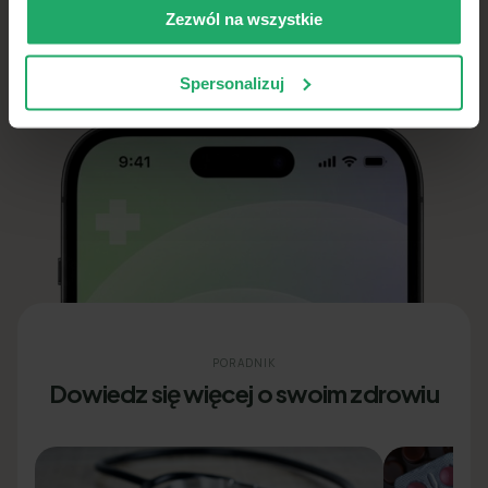
Zezwól na wszystkie
Pobierz w
Pobierz na
App Store
Google Play
Spersonalizuj
4,8
(
960
)
4,7
(
3266
)
PORADNIK
Dowiedz się więcej o swoim zdrowiu