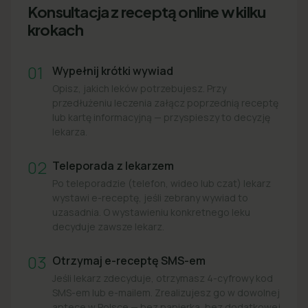
Konsultacja z receptą online w kilku
krokach
01
Wypełnij krótki wywiad
Opisz, jakich leków potrzebujesz. Przy
przedłużeniu leczenia załącz poprzednią receptę
lub kartę informacyjną — przyspieszy to decyzję
lekarza.
02
Teleporada z lekarzem
Po teleporadzie (telefon, wideo lub czat) lekarz
wystawi e-receptę, jeśli zebrany wywiad to
uzasadnia. O wystawieniu konkretnego leku
decyduje zawsze lekarz.
03
Otrzymaj e-receptę SMS-em
Jeśli lekarz zdecyduje, otrzymasz 4-cyfrowy kod
SMS-em lub e-mailem. Zrealizujesz go w dowolnej
aptece w Polsce — bez papierka, bez dodatkowej