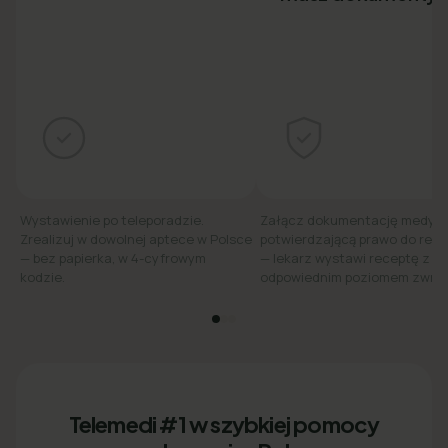
Wystawienie po teleporadzie.
Załącz dokumentację medyc
Zrealizuj w dowolnej aptece w Polsce
potwierdzającą prawo do refu
— bez papierka, w 4-cyfrowym
— lekarz wystawi receptę z
kodzie.
odpowiednim poziomem zwrot
Telemedi #1 w szybkiej pomocy