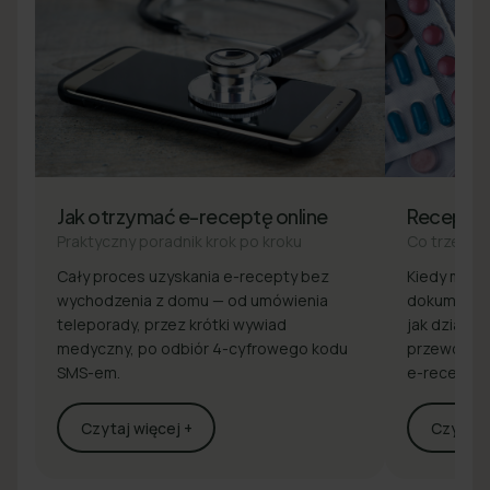
Jak otrzymać e-receptę online
Recepta
Praktyczny poradnik krok po kroku
Co trzeba 
Cały proces uzyskania e-recepty bez
Kiedy masz 
wychodzenia z domu — od umówienia
dokumenty 
teleporady, przez krótki wywiad
jak działa z
medyczny, po odbiór 4-cyfrowego kodu
przewodnik
SMS-em.
e-recepcie
Czytaj więcej +
Czytaj w