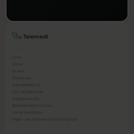
TELEMEDI
O nas
Pomoc
Kariera
Aktualności
Praca dla lekarza
Dla ubezpieczycieli
Współpraca b2b
Badania medycyny pracy
Usługi assistance
Mapa – sieć placówek współpracujących
DLA PACJENTA