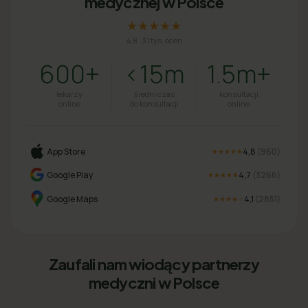
medycznej w Polsce
★★★★★
4.8
·
31 tys. ocen
600+
<15m
1.5m+
lekarzy
średni czas
konsultacji
online
do konsultacji
online
App Store
4,8
(
960
)
★★★★★
Google Play
4,7
(
3266
)
★★★★★
Google Maps
4,1
(
2851
)
★★★★
★
Zaufali nam wiodący partnerzy
medyczni w Polsce