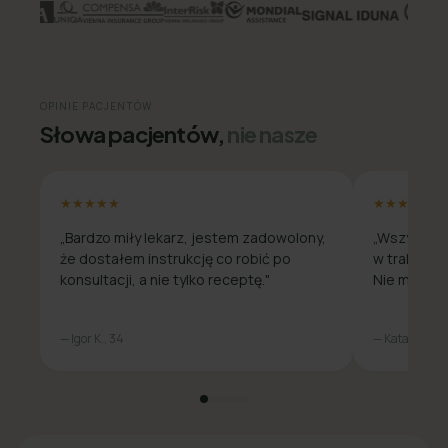
OPINIE PACJENTÓW
Słowa pacjentów,
nie nasze
★★★★★
★★★★★
„Bardzo miły lekarz, jestem zadowolony,
„Wszystko 
że dostałem instrukcję co robić po
w trakcie c
konsultacji, a nie tylko receptę."
Nie musiała
— Igor K., 34
— Katarzyna M