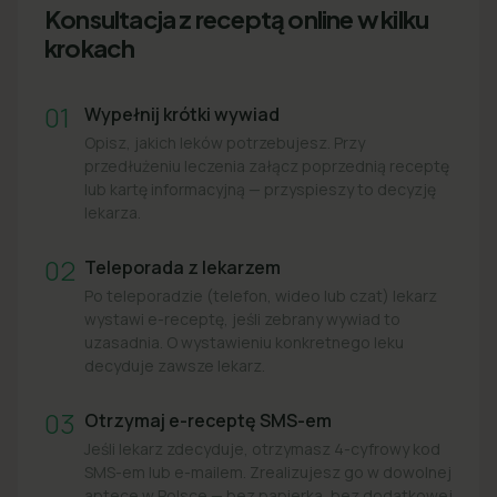
Konsultacja z receptą online w kilku
krokach
01
Wypełnij krótki wywiad
Opisz, jakich leków potrzebujesz. Przy
przedłużeniu leczenia załącz poprzednią receptę
lub kartę informacyjną — przyspieszy to decyzję
lekarza.
02
Teleporada z lekarzem
Po teleporadzie (telefon, wideo lub czat) lekarz
wystawi e-receptę, jeśli zebrany wywiad to
uzasadnia. O wystawieniu konkretnego leku
decyduje zawsze lekarz.
03
Otrzymaj e-receptę SMS-em
Jeśli lekarz zdecyduje, otrzymasz 4-cyfrowy kod
SMS-em lub e-mailem. Zrealizujesz go w dowolnej
aptece w Polsce — bez papierka, bez dodatkowej