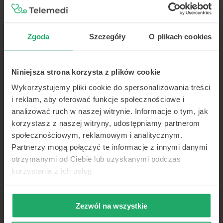
darmowe wizyty online
Wybierz naszą przychodnię partnerską jako
swojego lekarza POZ — bezpłatnie na NFZ, bez
Zgoda
Szczegóły
O plikach cookies
kolejek.
3 darmowe wizyty online w Telemedi
Recepty, e-zwolnienia, skierowania — wszystko
Niniejsza strona korzysta z plików cookie
online
Wykorzystujemy pliki cookie do spersonalizowania treści
Zapisz się do przychodni
i reklam, aby oferować funkcje społecznościowe i
analizować ruch w naszej witrynie. Informacje o tym, jak
korzystasz z naszej witryny, udostępniamy partnerom
społecznościowym, reklamowym i analitycznym.
Partnerzy mogą połączyć te informacje z innymi danymi
Cała opieka
w
otrzymanymi od Ciebie lub uzyskanymi podczas
aplikacji
korzystania z ich usług.
Telemedycyna w Twoim telefonie — wideo, czat
lub telefon. Teleporady, e-recepty, e-skierowania
Zezwól na wszystkie
i historia konsultacji zawsze pod ręką.