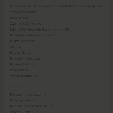
Konsultacje telemedyczne – czat online i telekonsultacje / teleporady
Wizyty stacjonarne
Recepta online
Zwolnienie (L4) online
Lekarz POZ – Bezpłatne konsultacje na NFZ
Badania laboratoryjne (np. krwi)
Pakiety Medyczne
Cennik
Katalog lekarzy
Poradnik – lista kategorii
Pytania do lekarzy
Baza lekarzy
Wniosek refundacyjny
REGULACJE
Regulamin organizacyjny
Polityka prywatności
Regulamin świadczenia usług
Projekty unijne