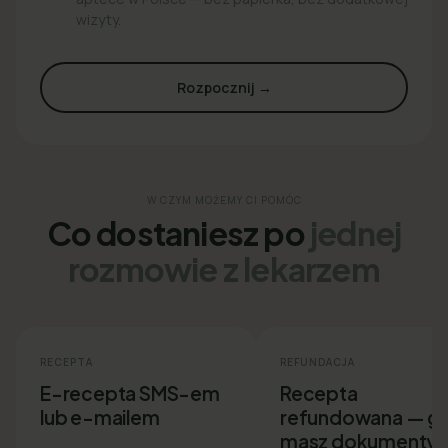
wizyty.
Rozpocznij →
W CZYM MOŻEMY CI POMÓC
Co dostaniesz po
jednej
rozmowie z lekarzem
RECEPTA
REFUNDACJA
E-recepta SMS-em
Recepta
lub e-mailem
refundowana — g
masz dokumenty