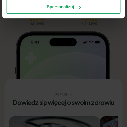
Spersonalizuj
Pobierz w
Pobierz na
App Store
Google Play
4,8
(
960
)
4,7
(
3266
)
PORADNIK
Dowiedz się więcej o swoim zdrowiu