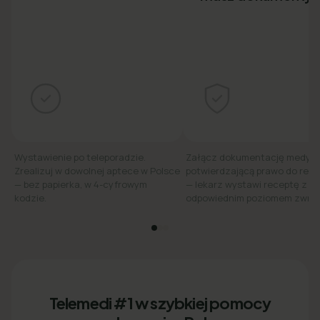
Wystawienie po teleporadzie.
Załącz dokumentację medyc
Zrealizuj w dowolnej aptece w Polsce
potwierdzającą prawo do refu
— bez papierka, w 4-cyfrowym
— lekarz wystawi receptę z
kodzie.
odpowiednim poziomem zwrot
Telemedi #1 w szybkiej pomocy