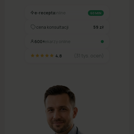
e-recepta
online
60 MIN
cena konsultacji
59 zł
600+
lekarzy online
(31 tys. ocen)
4.8