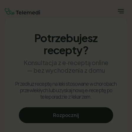
Potrzebujesz
recepty?
Konsultacja z e‑receptą online
— bez wychodzenia z domu
Przedłuż receptę na leki stosowane w chorobach
przewlekłych lub uzyskaj nową e‑receptę po
teleporadzie z lekarzem.
Rozpocznij