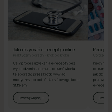
Jak otrzymać e-receptę online
Recepta
Praktyczny poradnik krok po kroku
Co trzeba 
Cały proces uzyskania e-recepty bez
Kiedy masz 
wychodzenia z domu — od umówienia
dokumenty 
teleporady, przez krótki wywiad
jak działa z
medyczny, po odbiór 4-cyfrowego kodu
przewodnik
SMS-em.
e-recepcie
Czytaj więcej +
Czytaj w