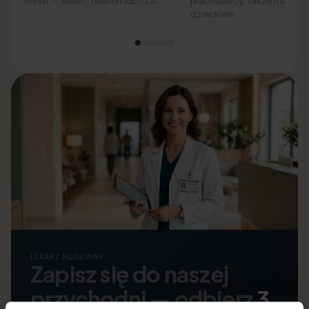
minut — wideo, telefon lub czat.
pracodawcy. Także na opie
dzieckiem.
LEKARZ RODZINNY
Zapisz się do naszej
przychodni — odbierz
3