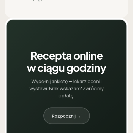
Recepta online
w ciągu godziny
Wypełnij ankietę — lekarz oceni i
wystawi. Brak wskazań? Zwrócimy
opłatę.
Rozpocznij →