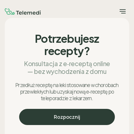
Potrzebujesz
recepty?
Konsultacja z e‑receptą online
— bez wychodzenia z domu
Przedłuż receptę na leki stosowane w chorobach
przewlekłych lub uzyskaj nową e‑receptę po
teleporadzie z lekarzem.
Rozpocznij