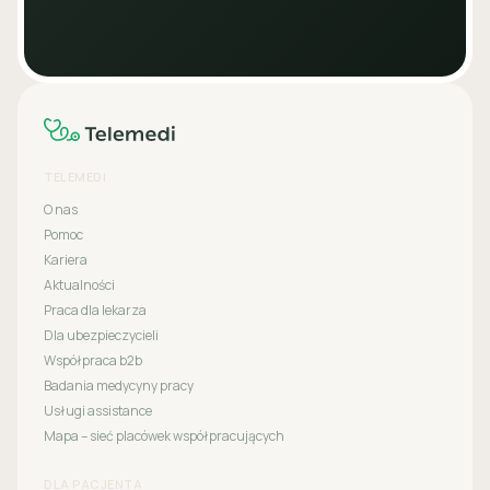
TELEMEDI
O nas
Pomoc
Kariera
Aktualności
Praca dla lekarza
Dla ubezpieczycieli
Współpraca b2b
Badania medycyny pracy
Usługi assistance
Mapa – sieć placówek współpracujących
DLA PACJENTA