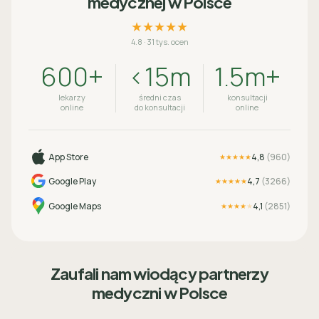
medycznej w Polsce
★★★★★
4.8
·
31 tys. ocen
600+
<15m
1.5m+
lekarzy
średni czas
konsultacji
online
do konsultacji
online
App Store
4,8
(
960
)
★★★★★
Google Play
4,7
(
3266
)
★★★★★
Google Maps
4,1
(
2851
)
★★★★
★
Zaufali nam wiodący partnerzy
medyczni w Polsce