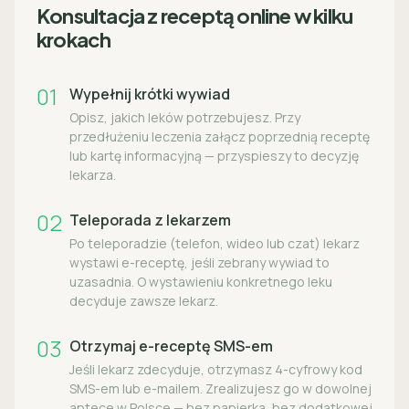
Konsultacja z receptą online w kilku
krokach
01
Wypełnij krótki wywiad
Opisz, jakich leków potrzebujesz. Przy
przedłużeniu leczenia załącz poprzednią receptę
lub kartę informacyjną — przyspieszy to decyzję
lekarza.
02
Teleporada z lekarzem
Po teleporadzie (telefon, wideo lub czat) lekarz
wystawi e-receptę, jeśli zebrany wywiad to
uzasadnia. O wystawieniu konkretnego leku
decyduje zawsze lekarz.
03
Otrzymaj e-receptę SMS-em
Jeśli lekarz zdecyduje, otrzymasz 4-cyfrowy kod
SMS-em lub e-mailem. Zrealizujesz go w dowolnej
aptece w Polsce — bez papierka, bez dodatkowej