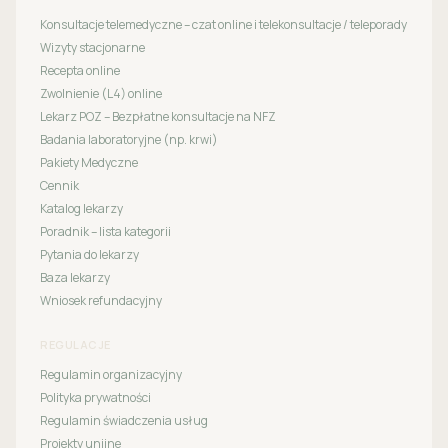
Konsultacje telemedyczne – czat online i telekonsultacje / teleporady
Wizyty stacjonarne
Recepta online
Zwolnienie (L4) online
Lekarz POZ – Bezpłatne konsultacje na NFZ
Badania laboratoryjne (np. krwi)
Pakiety Medyczne
Cennik
Katalog lekarzy
Poradnik – lista kategorii
Pytania do lekarzy
Baza lekarzy
Wniosek refundacyjny
REGULACJE
Regulamin organizacyjny
Polityka prywatności
Regulamin świadczenia usług
Projekty unijne