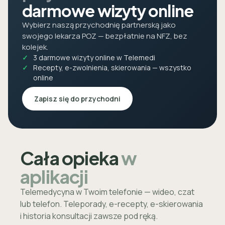
darmowe wizyty online
Wybierz naszą przychodnię partnerską jako
swojego lekarza POZ — bezpłatnie na NFZ, bez
kolejek.
3 darmowe wizyty online w Telemedi
Recepty, e-zwolnienia, skierowania — wszystko
online
Zapisz się do przychodni
Cała opieka
w
aplikacji
Telemedycyna w Twoim telefonie — wideo, czat
lub telefon. Teleporady, e-recepty, e-skierowania
i historia konsultacji zawsze pod ręką.