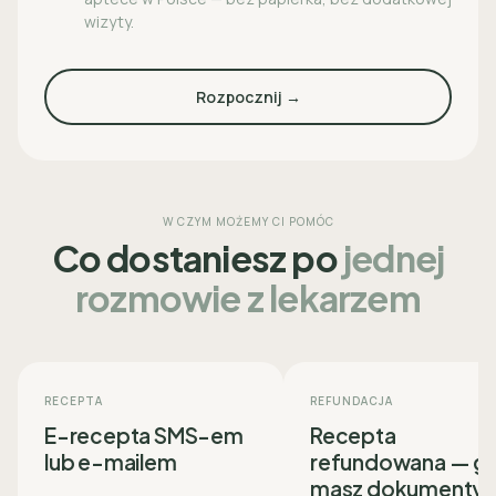
wizyty.
Rozpocznij →
W CZYM MOŻEMY CI POMÓC
Co dostaniesz po
jednej
rozmowie z lekarzem
RECEPTA
REFUNDACJA
E-recepta SMS-em
Recepta
lub e-mailem
refundowana — g
masz dokumenty