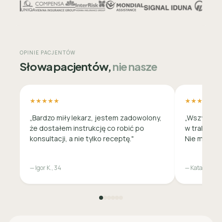
OPINIE PACJENTÓW
Słowa pacjentów,
nie nasze
★★★★★
★★★★★
„Bardzo miły lekarz, jestem zadowolony,
„Wszystko 
że dostałem instrukcję co robić po
w trakcie c
konsultacji, a nie tylko receptę."
Nie musiała
— Igor K., 34
— Katarzyna M