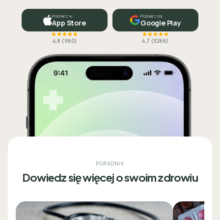
Pobierz w
Pobierz na
App Store
Google Play
4,8
(
960
)
4,7
(
3266
)
PORADNIK
Dowiedz się więcej o swoim zdrowiu