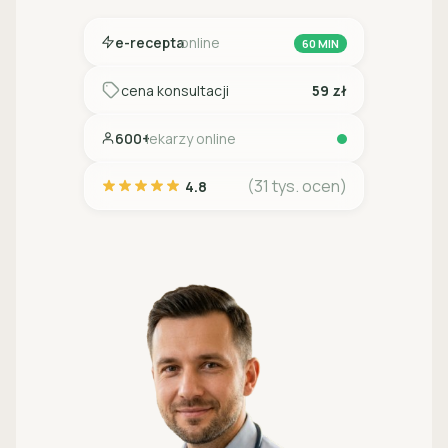
e-recepta
online
60 MIN
cena konsultacji
59 zł
600+
lekarzy online
(31 tys. ocen)
4.8