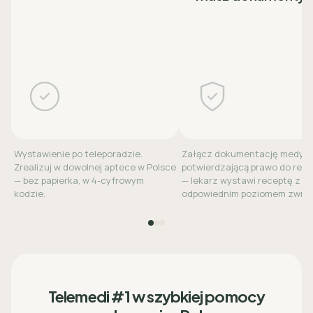
Wystawienie po teleporadzie.
Załącz dokumentację medyc
Zrealizuj w dowolnej aptece w Polsce
potwierdzającą prawo do refu
— bez papierka, w 4-cyfrowym
— lekarz wystawi receptę z
kodzie.
odpowiednim poziomem zwrot
Telemedi #1 w szybkiej pomocy