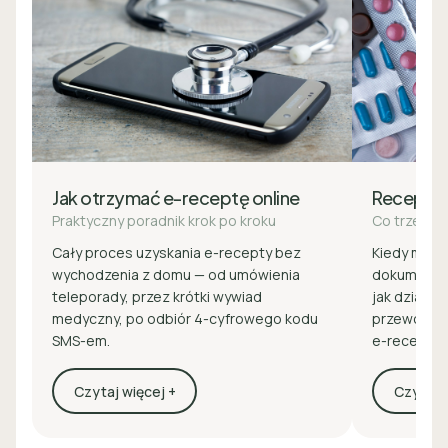
Jak otrzymać e-receptę online
Recepta
Praktyczny poradnik krok po kroku
Co trzeba 
Cały proces uzyskania e-recepty bez
Kiedy masz 
wychodzenia z domu — od umówienia
dokumenty 
teleporady, przez krótki wywiad
jak działa z
medyczny, po odbiór 4-cyfrowego kodu
przewodnik
SMS-em.
e-recepcie
Czytaj więcej +
Czytaj w