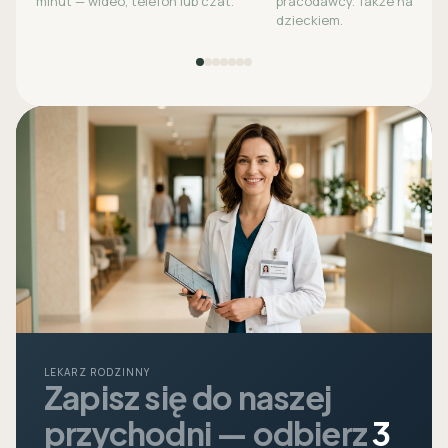
minut — wideo, telefon lub czat.
pracodawcy. Także na opie
dzieckiem.
LEKARZ RODZINNY
Zapisz się do naszej
przychodni — odbierz
3