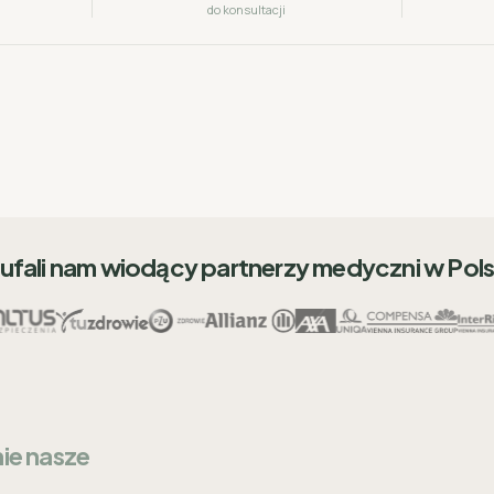
do konsultacji
ufali nam wiodący partnerzy medyczni w Pol
nie nasze