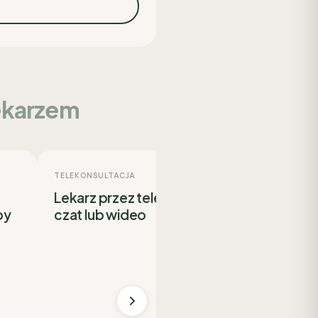
lekarzem
TELEKONSULTACJA
PYTANIE PO WIZYCIE
Lekarz przez telefon,
Dopytaj lekarz
by
czat lub wideo
konsultacji