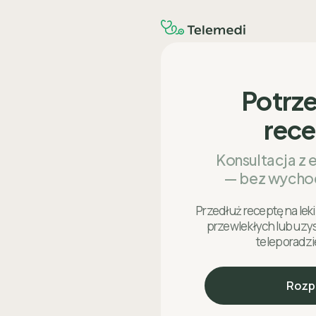
Potrz
rec
Konsultacja z 
— bez wycho
Przedłuż receptę na le
przewlekłych lub uzy
teleporadzi
Rozp