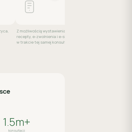
zyca,
Z możliwością wystawienia e-
W ciągu 24 godzin od w
recepty, e-zwolnienia i e-skierowania
zadać lekarzowi jedno 
w trakcie tej samej konsultacji.
pytanie — bez nowej opł
lsce
1.5m+
konsultacji