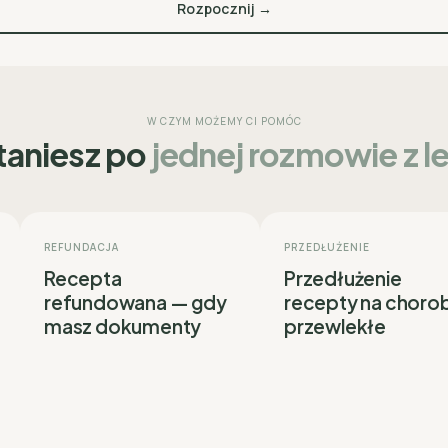
Rozpocznij →
W CZYM MOŻEMY CI POMÓC
taniesz po
jednej rozmowie z 
REFUNDACJA
PRZEDŁUŻENIE
Recepta
Przedłużenie
refundowana — gdy
recepty na choro
masz dokumenty
przewlekłe