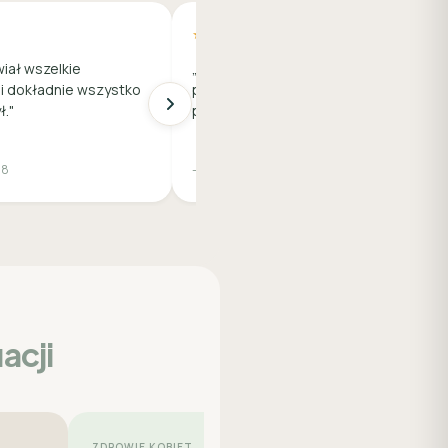
★★★★★
wiał wszelkie
„Bardzo polecam! Cała wizyta
 i dokładnie wszystko
przebiegła bardzo sprawnie i
."
profesjonalnie."
28
— Joanna W., 35
acji
ZDROWIE KOBIET
SKÓRA