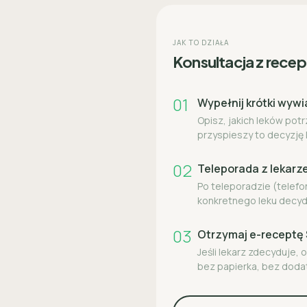
JAK TO DZIAŁA
Konsultacja z recept
01
Wypełnij krótki wywi
Opisz, jakich leków pot
przyspieszy to decyzję 
02
Teleporada z lekar
Po teleporadzie (telefo
konkretnego leku decyd
03
Otrzymaj e-recept
Jeśli lekarz zdecyduje,
bez papierka, bez doda