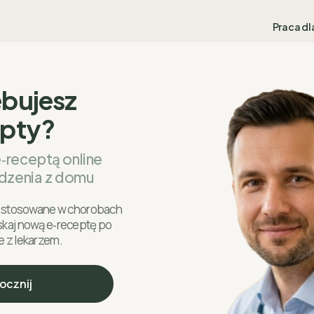
Praca dl
ebujesz
epty?
e‑receptą online
dzenia z domu
ki stosowane w chorobach
skaj nową e‑receptę po
e z lekarzem.
ocznij