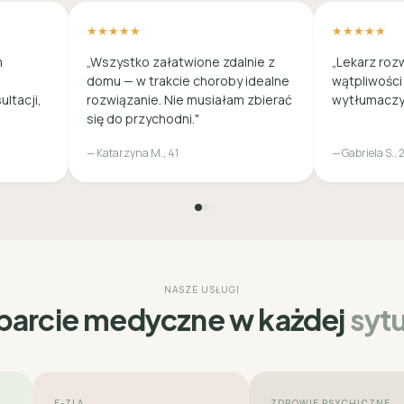
★★★★★
★★★★★
m
„Wszystko załatwione zdalnie z
„Lekarz roz
domu — w trakcie choroby idealne
wątpliwości
ultacji,
rozwiązanie. Nie musiałam zbierać
wytłumaczył
się do przychodni."
— Katarzyna M., 41
— Gabriela S., 
NASZE USŁUGI
arcie medyczne w każdej
sytu
E-ZLA
ZDROWIE PSYCHICZNE