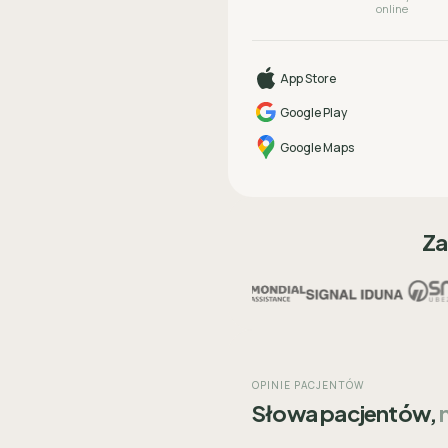
online
App Store
Google Play
Google Maps
Za
OPINIE PACJENTÓW
Słowa pacjentów,