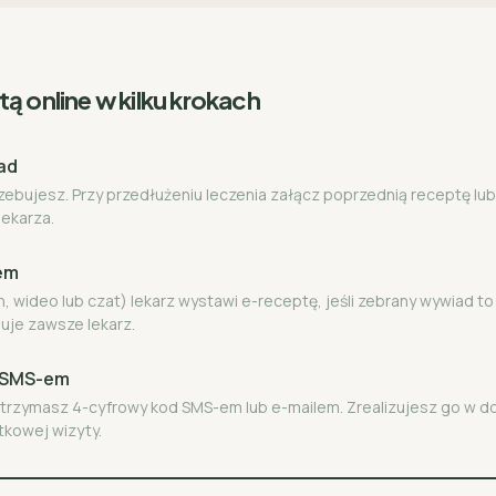
ą online w kilku krokach
ad
rzebujesz. Przy przedłużeniu leczenia załącz poprzednią receptę lub
lekarza.
zem
n, wideo lub czat) lekarz wystawi e-receptę, jeśli zebrany wywiad t
uje zawsze lekarz.
ę SMS-em
 otrzymasz 4-cyfrowy kod SMS-em lub e-mailem. Zrealizujesz go w 
tkowej wizyty.