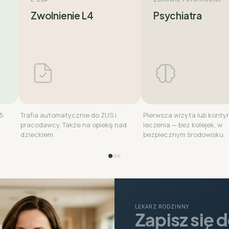
Zwolnienie L4
Psychiatra
15
Trafia automatycznie do ZUS i
Pierwsza wizyta lub konty
pracodawcy. Także na opiekę nad
leczenia — bez kolejek, w
dzieckiem.
bezpiecznym środowisku.
LEKARZ RODZINNY
Zapisz się 