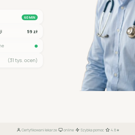
60 MIN
ji
59 zł
ine
(31 tys. ocen)
Certyfikowani lekarze
online
Szybka pomoc
4.8★
·
·
·