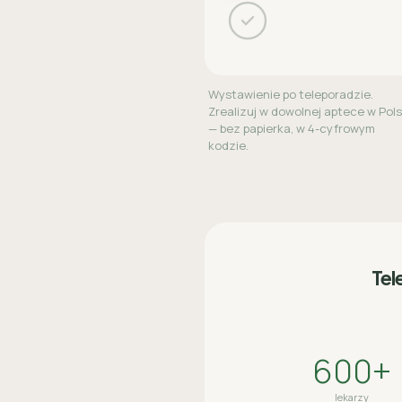
Wystawienie po teleporadzie.
Zrealizuj w dowolnej aptece w Pol
— bez papierka, w 4-cyfrowym
kodzie.
Tel
600+
lekarzy