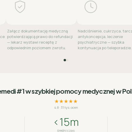
Załącz dokumentację medyczną
Nadciśnienie, cukrzyca, tarc
sce
potwierdzającą prawo do refundacji
antykoncepcja, leczenie
— lekarz wystawi receptę z
psychiatryczne — szybka
odpowiednim poziomem zwrotu.
kontynuacja po teleporadzie.
emedi #1 w szybkiej pomocy medycznej w Po
★★★★★
4.8
·
31 tys. ocen
<15m
średni czas