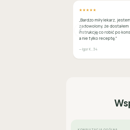
★★★★★
„Bardzo miły lekarz, jeste
zadowolony, że dostałem
instrukcję co robić po kons
a nie tylko receptę."
— Igor K., 34
Wsp
KONSULTACJA OGÓLNA