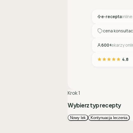
e-recepta
online
cena konsultac
600+
lekarzy onl
4.8