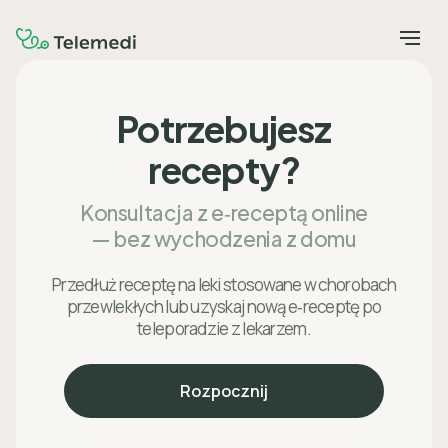
Potrzebujesz
recepty?
Konsultacja z e‑receptą online
— bez wychodzenia z domu
Przedłuż receptę na leki stosowane w chorobach
przewlekłych lub uzyskaj nową e‑receptę po
teleporadzie z lekarzem.
Rozpocznij