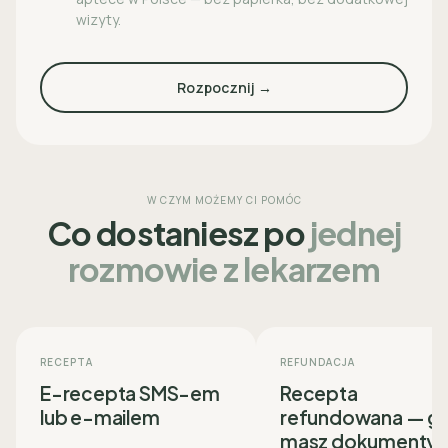
wizyty.
Rozpocznij →
W CZYM MOŻEMY CI POMÓC
Co dostaniesz po
jednej
rozmowie z lekarzem
RECEPTA
REFUNDACJA
E-recepta SMS-em
Recepta
lub e-mailem
refundowana — g
masz dokumenty