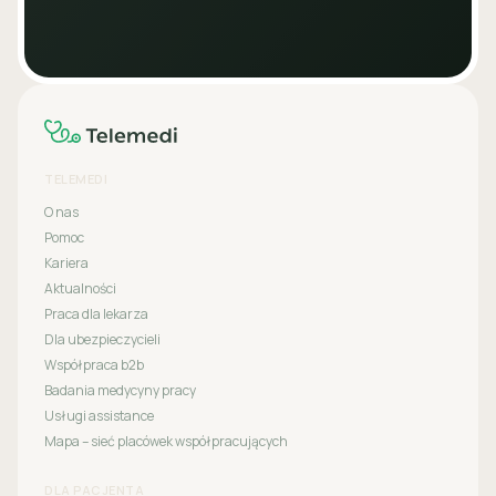
TELEMEDI
O nas
Pomoc
Kariera
Aktualności
Praca dla lekarza
Dla ubezpieczycieli
Współpraca b2b
Badania medycyny pracy
Usługi assistance
Mapa – sieć placówek współpracujących
DLA PACJENTA