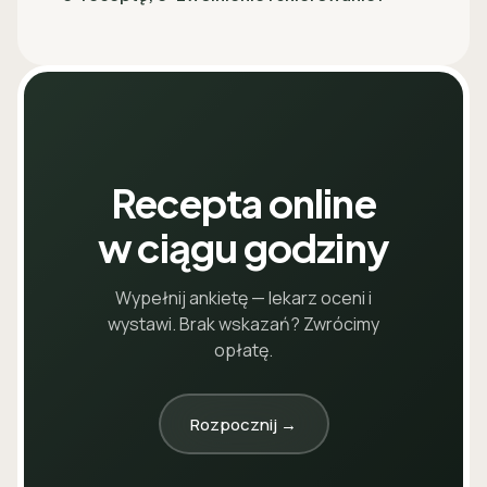
Recepta online
w ciągu godziny
Wypełnij ankietę — lekarz oceni i
wystawi. Brak wskazań? Zwrócimy
opłatę.
Rozpocznij →