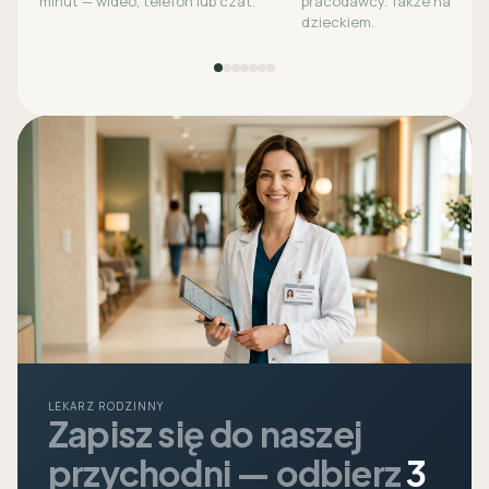
minut — wideo, telefon lub czat.
pracodawcy. Także na opie
dzieckiem.
LEKARZ RODZINNY
Zapisz się do naszej
przychodni — odbierz
3