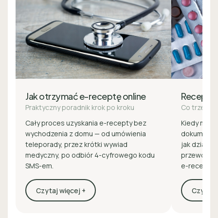
Jak otrzymać e-receptę online
Recepta
Praktyczny poradnik krok po kroku
Co trzeba 
Cały proces uzyskania e-recepty bez
Kiedy masz 
wychodzenia z domu — od umówienia
dokumenty 
teleporady, przez krótki wywiad
jak działa z
medyczny, po odbiór 4-cyfrowego kodu
przewodnik
SMS-em.
e-recepcie
Czytaj więcej +
Czytaj w