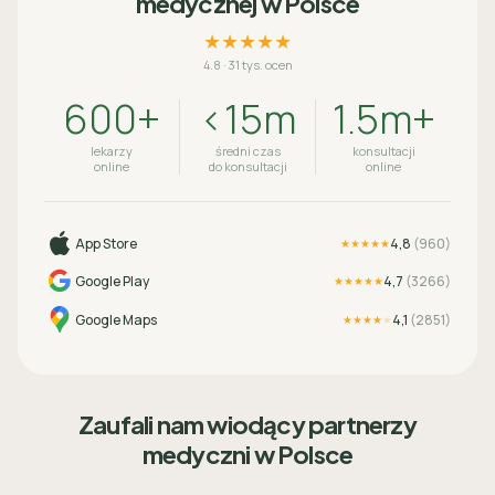
medycznej w Polsce
★★★★★
4.8
·
31 tys. ocen
600+
<15m
1.5m+
lekarzy
średni czas
konsultacji
online
do konsultacji
online
App Store
4,8
(
960
)
★★★★★
Google Play
4,7
(
3266
)
★★★★★
Google Maps
4,1
(
2851
)
★★★★
★
Zaufali nam wiodący partnerzy
medyczni w Polsce