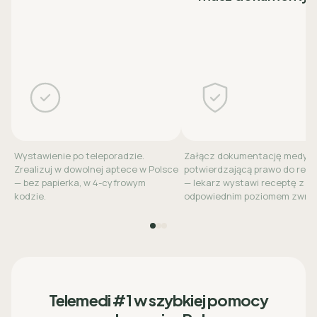
Wystawienie po teleporadzie.
Załącz dokumentację medyc
Zrealizuj w dowolnej aptece w Polsce
potwierdzającą prawo do refu
— bez papierka, w 4-cyfrowym
— lekarz wystawi receptę z
kodzie.
odpowiednim poziomem zwrot
Telemedi #1 w szybkiej pomocy