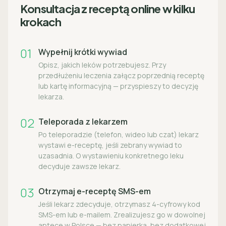
Konsultacja z receptą online w kilku
krokach
01
Wypełnij krótki wywiad
Opisz, jakich leków potrzebujesz. Przy
przedłużeniu leczenia załącz poprzednią receptę
lub kartę informacyjną — przyspieszy to decyzję
lekarza.
02
Teleporada z lekarzem
Po teleporadzie (telefon, wideo lub czat) lekarz
wystawi e-receptę, jeśli zebrany wywiad to
uzasadnia. O wystawieniu konkretnego leku
decyduje zawsze lekarz.
03
Otrzymaj e-receptę SMS-em
Jeśli lekarz zdecyduje, otrzymasz 4-cyfrowy kod
SMS-em lub e-mailem. Zrealizujesz go w dowolnej
aptece w Polsce — bez papierka, bez dodatkowej