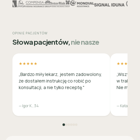
OPINIE PACJENTÓW
Słowa pacjentów,
nie nasze
★★★★★
★★★★★
„Bardzo miły lekarz, jestem zadowolony,
„Wszystko 
że dostałem instrukcję co robić po
w trakcie c
konsultacji, a nie tylko receptę."
Nie musiała
— Igor K., 34
— Katarzyna M