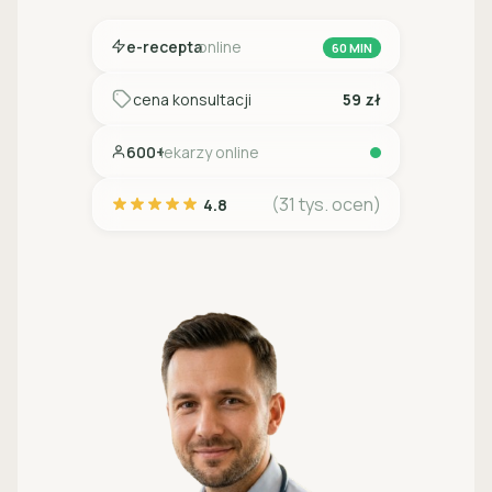
e-recepta
online
60 MIN
cena konsultacji
59 zł
600+
lekarzy online
(31 tys. ocen)
4.8