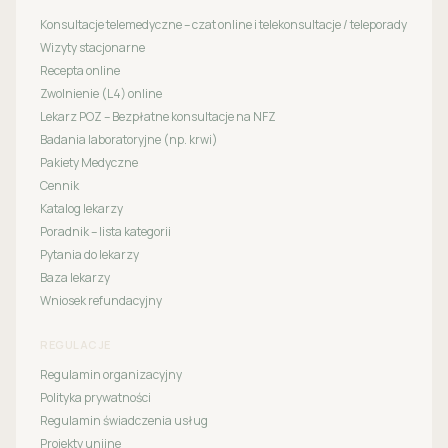
Konsultacje telemedyczne – czat online i telekonsultacje / teleporady
Wizyty stacjonarne
Recepta online
Zwolnienie (L4) online
Lekarz POZ – Bezpłatne konsultacje na NFZ
Badania laboratoryjne (np. krwi)
Pakiety Medyczne
Cennik
Katalog lekarzy
Poradnik – lista kategorii
Pytania do lekarzy
Baza lekarzy
Wniosek refundacyjny
REGULACJE
Regulamin organizacyjny
Polityka prywatności
Regulamin świadczenia usług
Projekty unijne