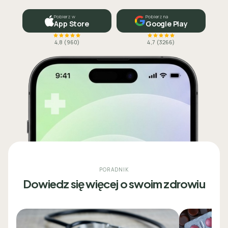
Pobierz w
Pobierz na
App Store
Google Play
4,8
(
960
)
4,7
(
3266
)
PORADNIK
Dowiedz się więcej o swoim zdrowiu