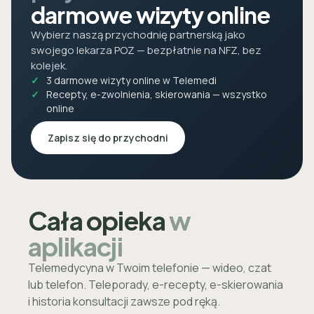
darmowe wizyty online
Wybierz naszą przychodnię partnerską jako
swojego lekarza POZ — bezpłatnie na NFZ, bez
kolejek.
3 darmowe wizyty online w Telemedi
Recepty, e-zwolnienia, skierowania — wszystko
online
Zapisz się do przychodni
Cała opieka
w
aplikacji
Telemedycyna w Twoim telefonie — wideo, czat
lub telefon. Teleporady, e-recepty, e-skierowania
i historia konsultacji zawsze pod ręką.