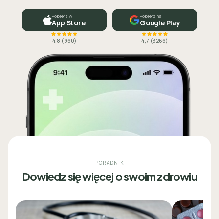
Pobierz w
Pobierz na
App Store
Google Play
4,8
(
960
)
4,7
(
3266
)
PORADNIK
Dowiedz się więcej o swoim zdrowiu