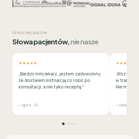
OPINIE PACJENTÓW
Słowa pacjentów,
nie nasze
★★★★★
★★★★★
„Bardzo miły lekarz, jestem zadowolony,
„Wszystko 
że dostałem instrukcję co robić po
w trakcie c
konsultacji, a nie tylko receptę."
Nie musiała
— Igor K., 34
— Katarzyna M