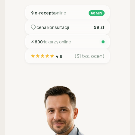
e-recepta
online
60 MIN
cena konsultacji
59 zł
600+
lekarzy online
(31 tys. ocen)
4.8