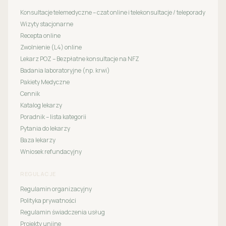
Konsultacje telemedyczne – czat online i telekonsultacje / teleporady
Wizyty stacjonarne
Recepta online
Zwolnienie (L4) online
Lekarz POZ – Bezpłatne konsultacje na NFZ
Badania laboratoryjne (np. krwi)
Pakiety Medyczne
Cennik
Katalog lekarzy
Poradnik – lista kategorii
Pytania do lekarzy
Baza lekarzy
Wniosek refundacyjny
REGULACJE
Regulamin organizacyjny
Polityka prywatności
Regulamin świadczenia usług
Projekty unijne