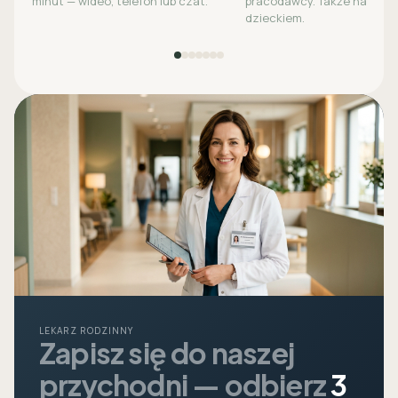
minut — wideo, telefon lub czat.
pracodawcy. Także na opie
dzieckiem.
LEKARZ RODZINNY
Zapisz się do naszej
przychodni — odbierz
3