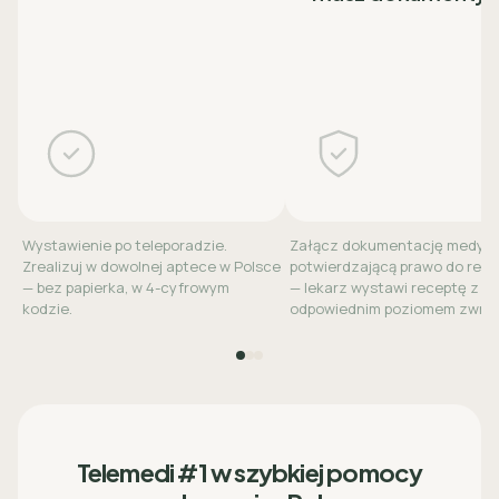
Wystawienie po teleporadzie.
Załącz dokumentację medyc
Zrealizuj w dowolnej aptece w Polsce
potwierdzającą prawo do refu
— bez papierka, w 4-cyfrowym
— lekarz wystawi receptę z
kodzie.
odpowiednim poziomem zwrot
Telemedi #1 w szybkiej pomocy