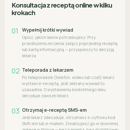
Konsultacja z receptą online w kilku
krokach
01
Wypełnij krótki wywiad
Opisz, jakich leków potrzebujesz. Przy
przedłużeniu leczenia załącz poprzednią receptę
lub kartę informacyjną — przyspieszy to decyzję
lekarza.
02
Teleporada z lekarzem
Po teleporadzie (telefon, wideo lub czat) lekarz
wystawi e-receptę, jeśli zebrany wywiad to
uzasadnia. O wystawieniu konkretnego leku
decyduje zawsze lekarz.
03
Otrzymaj e-receptę SMS-em
Jeśli lekarz zdecyduje, otrzymasz 4-cyfrowy kod
SMS-em lub e-mailem. Zrealizujesz go w dowolnej
aptece w Polsce — bez papierka, bez dodatkowej