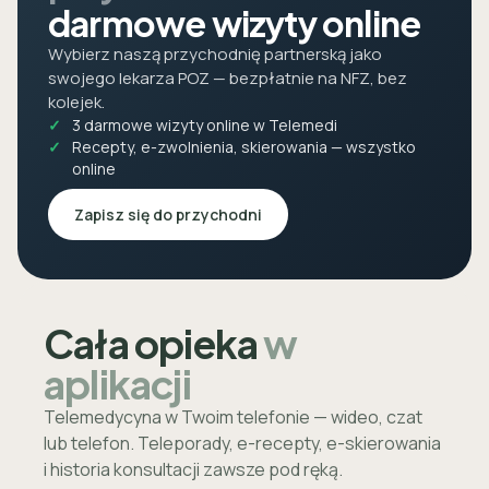
darmowe wizyty online
Wybierz naszą przychodnię partnerską jako
swojego lekarza POZ — bezpłatnie na NFZ, bez
kolejek.
3 darmowe wizyty online w Telemedi
Recepty, e-zwolnienia, skierowania — wszystko
online
Zapisz się do przychodni
Cała opieka
w
aplikacji
Telemedycyna w Twoim telefonie — wideo, czat
lub telefon. Teleporady, e-recepty, e-skierowania
i historia konsultacji zawsze pod ręką.