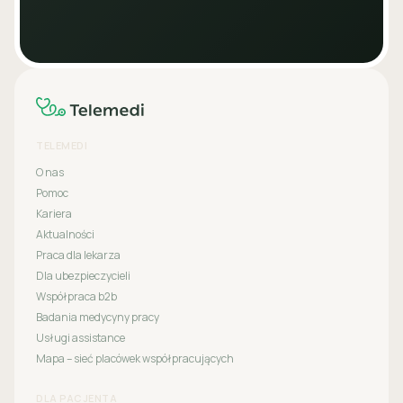
TELEMEDI
O nas
Pomoc
Kariera
Aktualności
Praca dla lekarza
Dla ubezpieczycieli
Współpraca b2b
Badania medycyny pracy
Usługi assistance
Mapa – sieć placówek współpracujących
DLA PACJENTA