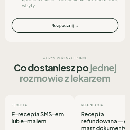
wizyty.
Rozpocznij →
W CZYM MOŻEMY CI POMÓC
Co dostaniesz po
jednej
rozmowie z lekarzem
RECEPTA
REFUNDACJA
E-recepta SMS-em
Recepta
lub e-mailem
refundowana — g
masz dokumenty