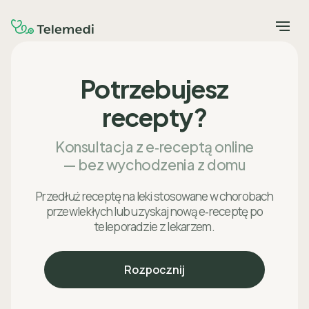
Potrzebujesz
recepty?
Konsultacja z e‑receptą online
— bez wychodzenia z domu
Przedłuż receptę na leki stosowane w chorobach
przewlekłych lub uzyskaj nową e‑receptę po
teleporadzie z lekarzem.
Rozpocznij