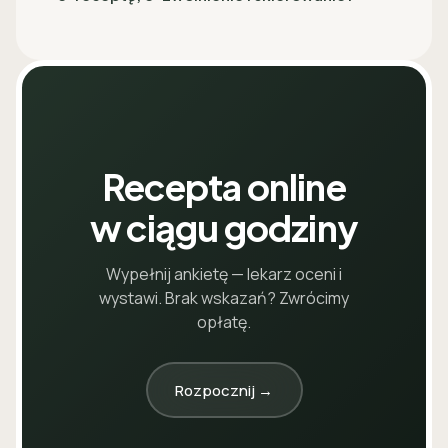
Recepta online
w ciągu godziny
Wypełnij ankietę — lekarz oceni i
wystawi. Brak wskazań? Zwrócimy
opłatę.
Rozpocznij →