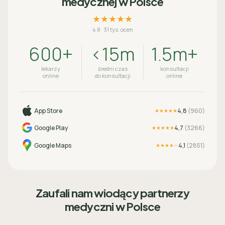
medycznej w Polsce
★★★★★
4.8
·
31 tys. ocen
600+
<15m
1.5m+
lekarzy
średni czas
konsultacji
online
do konsultacji
online
App Store
4,8
(
960
)
★★★★★
Google Play
4,7
(
3266
)
★★★★★
Google Maps
4,1
(
2851
)
★★★★
★
Zaufali nam wiodący partnerzy
medyczni w Polsce