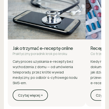
Jak otrzymać e-receptę online
Recepta
Praktyczny poradnik krok po kroku
Co trzeba 
Cały proces uzyskania e-recepty bez
Kiedy masz 
wychodzenia z domu — od umówienia
dokumenty 
teleporady, przez krótki wywiad
jak działa z
medyczny, po odbiór 4-cyfrowego kodu
przewodnik
SMS-em.
e-recepcie
Czytaj więcej +
Czytaj w