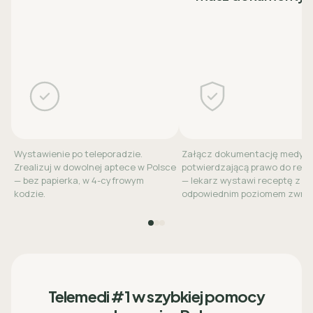
Wystawienie po teleporadzie.
Załącz dokumentację medyc
Zrealizuj w dowolnej aptece w Polsce
potwierdzającą prawo do refu
— bez papierka, w 4-cyfrowym
— lekarz wystawi receptę z
kodzie.
odpowiednim poziomem zwrot
Telemedi #1 w szybkiej pomocy