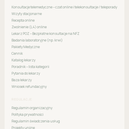
Konsultacje telemedyczne – czat online i telekonsultacje / teleporady
Wizyty stacjonarne
Recepta online
Zwolnienie (L4) online
Lekarz POZ – Bezpłatne konsultacje na NFZ
Badania laboratoryjne (np. krwi)
Pakiety Medyczne
Cennik
Katalog lekarzy
Poradnik – lista kategorii
Pytania do lekarzy
Baza lekarzy
Wniosek refundacyjny
REGULACJE
Regulamin organizacyjny
Polityka prywatności
Regulamin świadczenia usług
Projekty unijne