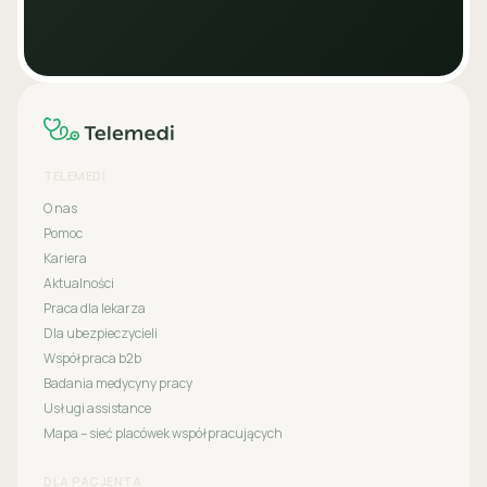
TELEMEDI
O nas
Pomoc
Kariera
Aktualności
Praca dla lekarza
Dla ubezpieczycieli
Współpraca b2b
Badania medycyny pracy
Usługi assistance
Mapa – sieć placówek współpracujących
DLA PACJENTA