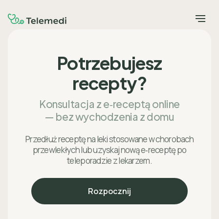
Potrzebujesz
recepty?
Konsultacja z e‑receptą online
— bez wychodzenia z domu
Przedłuż receptę na leki stosowane w chorobach
przewlekłych lub uzyskaj nową e‑receptę po
teleporadzie z lekarzem.
Rozpocznij