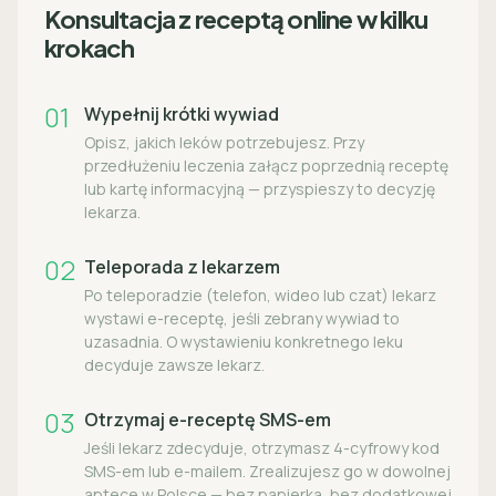
Konsultacja z receptą online w kilku
krokach
01
Wypełnij krótki wywiad
Opisz, jakich leków potrzebujesz. Przy
przedłużeniu leczenia załącz poprzednią receptę
lub kartę informacyjną — przyspieszy to decyzję
lekarza.
02
Teleporada z lekarzem
Po teleporadzie (telefon, wideo lub czat) lekarz
wystawi e-receptę, jeśli zebrany wywiad to
uzasadnia. O wystawieniu konkretnego leku
decyduje zawsze lekarz.
03
Otrzymaj e-receptę SMS-em
Jeśli lekarz zdecyduje, otrzymasz 4-cyfrowy kod
SMS-em lub e-mailem. Zrealizujesz go w dowolnej
aptece w Polsce — bez papierka, bez dodatkowej