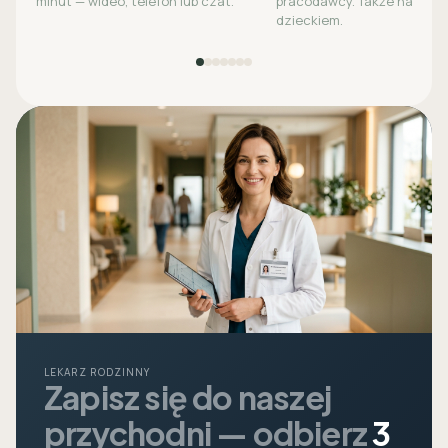
minut — wideo, telefon lub czat.
pracodawcy. Także na opie
dzieckiem.
LEKARZ RODZINNY
Zapisz się do naszej
przychodni — odbierz
3