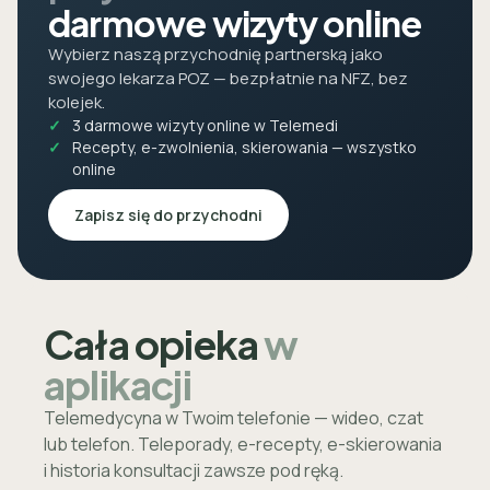
darmowe wizyty online
Wybierz naszą przychodnię partnerską jako
swojego lekarza POZ — bezpłatnie na NFZ, bez
kolejek.
3 darmowe wizyty online w Telemedi
Recepty, e-zwolnienia, skierowania — wszystko
online
Zapisz się do przychodni
Cała opieka
w
aplikacji
Telemedycyna w Twoim telefonie — wideo, czat
lub telefon. Teleporady, e-recepty, e-skierowania
i historia konsultacji zawsze pod ręką.