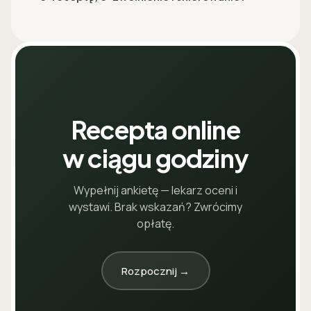
Recepta online
w ciągu godziny
Wypełnij ankietę — lekarz oceni i
wystawi. Brak wskazań? Zwrócimy
opłatę.
Rozpocznij →