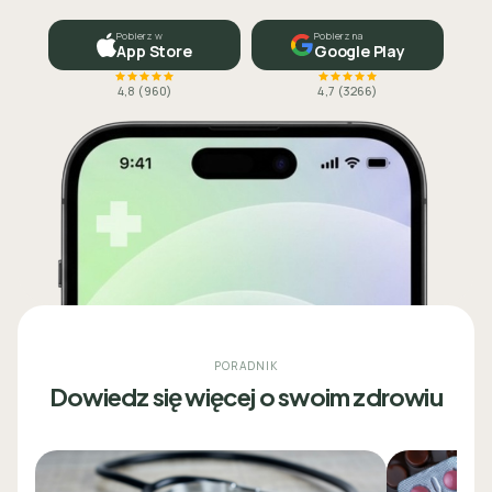
Pobierz w
Pobierz na
App Store
Google Play
4,8
(
960
)
4,7
(
3266
)
PORADNIK
Dowiedz się więcej o swoim zdrowiu