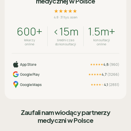
medycznej w Polsce
★★★★★
4.8
·
31 tys. ocen
600+
<15m
1.5m+
lekarzy
średni czas
konsultacji
online
do konsultacji
online
App Store
4,8
(
960
)
★★★★★
Google Play
4,7
(
3266
)
★★★★★
Google Maps
4,1
(
2851
)
★★★★
★
Zaufali nam wiodący partnerzy
medyczni w Polsce