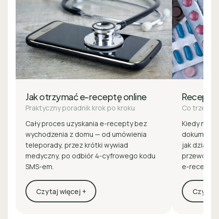
Jak otrzymać e-receptę online
Recepta
Praktyczny poradnik krok po kroku
Co trzeba 
Cały proces uzyskania e-recepty bez
Kiedy masz 
wychodzenia z domu — od umówienia
dokumenty 
teleporady, przez krótki wywiad
jak działa z
medyczny, po odbiór 4-cyfrowego kodu
przewodnik
SMS-em.
e-recepcie
Czytaj więcej +
Czytaj w