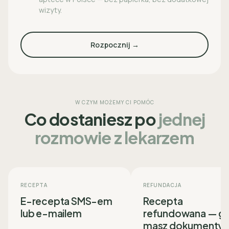
wizyty.
Rozpocznij →
W CZYM MOŻEMY CI POMÓC
Co dostaniesz po
jednej
rozmowie z lekarzem
RECEPTA
REFUNDACJA
E-recepta SMS-em
Recepta
lub e-mailem
refundowana — g
masz dokumenty