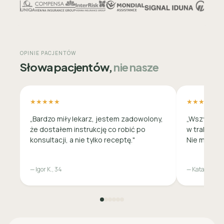
OPINIE PACJENTÓW
Słowa pacjentów,
nie nasze
★★★★★
★★★★★
„Bardzo miły lekarz, jestem zadowolony,
„Wszystko 
że dostałem instrukcję co robić po
w trakcie c
konsultacji, a nie tylko receptę."
Nie musiała
— Igor K., 34
— Katarzyna M