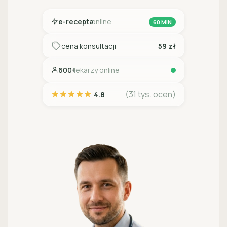
e-recepta
online
60 MIN
cena konsultacji
59 zł
600+
lekarzy online
(31 tys. ocen)
4.8