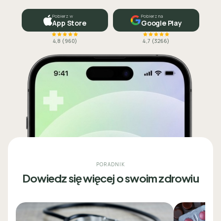
Pobierz w
Pobierz na
App Store
Google Play
4,8
(
960
)
4,7
(
3266
)
PORADNIK
Dowiedz się więcej o swoim zdrowiu