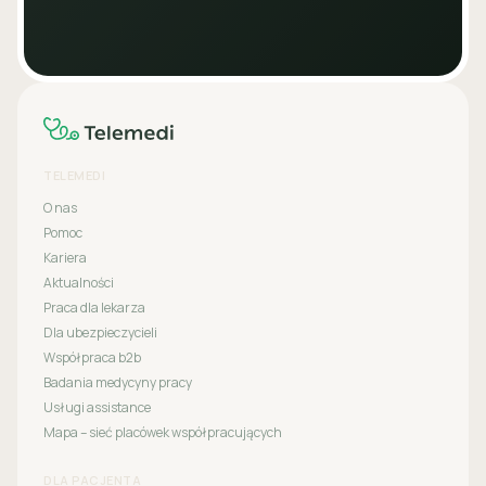
TELEMEDI
O nas
Pomoc
Kariera
Aktualności
Praca dla lekarza
Dla ubezpieczycieli
Współpraca b2b
Badania medycyny pracy
Usługi assistance
Mapa – sieć placówek współpracujących
DLA PACJENTA