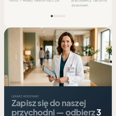
minut — wideo, telefon lub czat.
pracodawcy. Także na opie
dzieckiem.
LEKARZ RODZINNY
Zapisz się do naszej
przychodni — odbierz
3