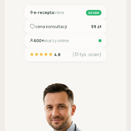
e-recepta
online
60 MIN
cena konsultacji
59 zł
600+
lekarzy online
(31 tys. ocen)
4.8