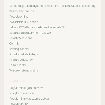
Konsultacje telemedyczne – czat online i telekonsultacje / teleporady
Wizyty stacjonarne
Recepta online
Zwolnienie (L4) online
Lekarz POZ – Bezpłatne konsultacje na NFZ
Badania laboratoryjne (np. krwi)
Pakiety Medyczne
Cennik
Katalog lekarzy
Poradnik – lista kategorii
Pytania do lekarzy
Baza lekarzy
Wniosek refundacyjny
REGULACJE
Regulamin organizacyjny
Polityka prywatności
Regulamin świadczenia usług
Projekty unijne