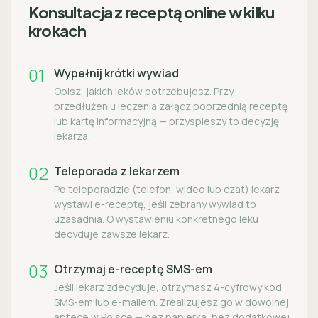
Konsultacja z receptą online w kilku
krokach
01
Wypełnij krótki wywiad
Opisz, jakich leków potrzebujesz. Przy
przedłużeniu leczenia załącz poprzednią receptę
lub kartę informacyjną — przyspieszy to decyzję
lekarza.
02
Teleporada z lekarzem
Po teleporadzie (telefon, wideo lub czat) lekarz
wystawi e-receptę, jeśli zebrany wywiad to
uzasadnia. O wystawieniu konkretnego leku
decyduje zawsze lekarz.
03
Otrzymaj e-receptę SMS-em
Jeśli lekarz zdecyduje, otrzymasz 4-cyfrowy kod
SMS-em lub e-mailem. Zrealizujesz go w dowolnej
aptece w Polsce — bez papierka, bez dodatkowej