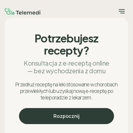
Potrzebujesz
recepty?
Konsultacja z e‑receptą online
— bez wychodzenia z domu
Przedłuż receptę na leki stosowane w chorobach
przewlekłych lub uzyskaj nową e‑receptę po
teleporadzie z lekarzem.
Rozpocznij