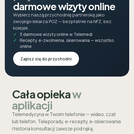
darmowe wizyty online
Wybierz naszą przychodnię partnerską jako
swojego lekarza POZ — bezpłatnie na NFZ, bez
kolejek.
3 darmowe wizyty online w Telemedi
Recepty, e-zwolnienia, skierowania — wszystko
online
Zapisz się do przychodni
Cała opieka
w
aplikacji
Telemedycyna w Twoim telefonie — wideo, czat
lub telefon. Teleporady, e-recepty, e-skierowania
i historia konsultacji zawsze pod ręką.