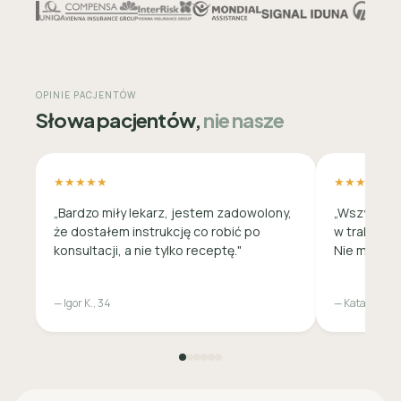
OPINIE PACJENTÓW
Słowa pacjentów,
nie nasze
★★★★★
★★★★★
„Bardzo miły lekarz, jestem zadowolony,
„Wszystko 
że dostałem instrukcję co robić po
w trakcie c
konsultacji, a nie tylko receptę."
Nie musiała
— Igor K., 34
— Katarzyna M