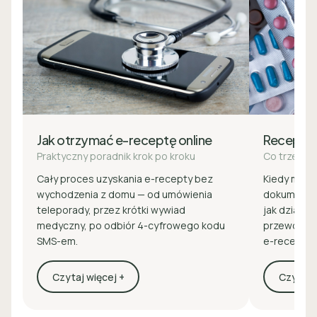
Jak otrzymać e-receptę online
Recepta
Praktyczny poradnik krok po kroku
Co trzeba 
Cały proces uzyskania e-recepty bez
Kiedy masz 
wychodzenia z domu — od umówienia
dokumenty 
teleporady, przez krótki wywiad
jak działa z
medyczny, po odbiór 4-cyfrowego kodu
przewodnik
SMS-em.
e-recepcie
Czytaj więcej +
Czytaj w