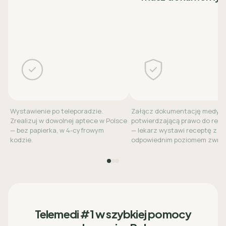
Wystawienie po teleporadzie.
Załącz dokumentację medyc
Zrealizuj w dowolnej aptece w Polsce
potwierdzającą prawo do refu
— bez papierka, w 4-cyfrowym
— lekarz wystawi receptę z
kodzie.
odpowiednim poziomem zwrot
Telemedi #1 w szybkiej pomocy