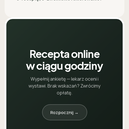
Recepta online
w ciągu godziny
Wypełnij ankietę — lekarz oceni i
wystawi. Brak wskazań? Zwrócimy
opłatę.
Rozpocznij →