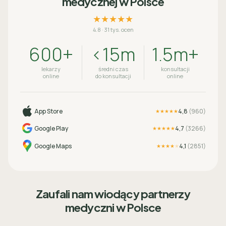
medycznej w Polsce
★★★★★
4.8
·
31 tys. ocen
600+
<15m
1.5m+
lekarzy
średni czas
konsultacji
online
do konsultacji
online
App Store
4,8
(
960
)
★★★★★
Google Play
4,7
(
3266
)
★★★★★
Google Maps
4,1
(
2851
)
★★★★
★
Zaufali nam wiodący partnerzy
medyczni w Polsce