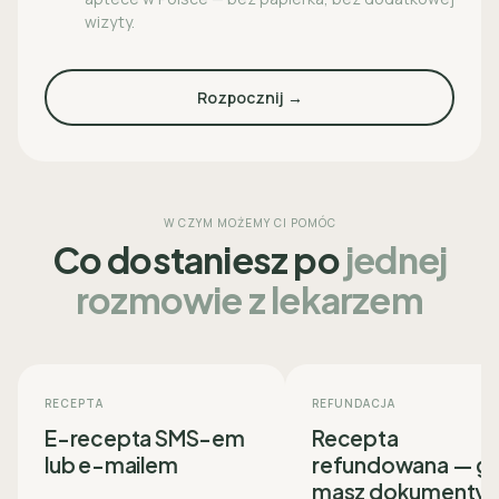
wizyty.
Rozpocznij →
W CZYM MOŻEMY CI POMÓC
Co dostaniesz po
jednej
rozmowie z lekarzem
RECEPTA
REFUNDACJA
E-recepta SMS-em
Recepta
lub e-mailem
refundowana — g
masz dokumenty