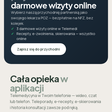
darmowe wizyty online
Wybierz naszą przychodnię partnerską jako
swojego lekarza POZ — bezpłatnie na NFZ, bez
kolejek.
3 darmowe wizyty online w Telemedi
Recepty, e-zwolnienia, skierowania — wszystko
online
Zapisz się do przychodni
Cała opieka
w
aplikacji
Telemedycyna w Twoim telefonie — wideo, czat
lub telefon. Teleporady, e-recepty, e-skierowania
i historia konsultacji zawsze pod ręką.