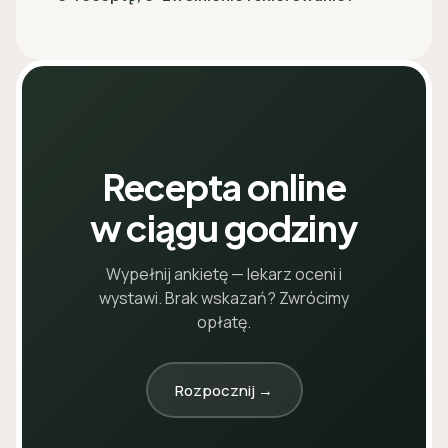
Recepta online
w ciągu godziny
Wypełnij ankietę — lekarz oceni i
wystawi. Brak wskazań? Zwrócimy
opłatę.
Rozpocznij →