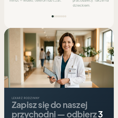
minut — wideo, telefon lub czat.
pracodawcy. Także na opie
dzieckiem.
LEKARZ RODZINNY
Zapisz się do naszej
przychodni — odbierz
3