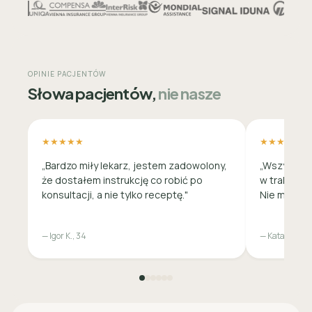
OPINIE PACJENTÓW
Słowa pacjentów,
nie nasze
★★★★★
★★★★★
„Bardzo miły lekarz, jestem zadowolony,
„Wszystko 
że dostałem instrukcję co robić po
w trakcie c
konsultacji, a nie tylko receptę."
Nie musiała
— Igor K., 34
— Katarzyna M