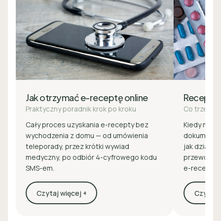
Jak otrzymać e-receptę online
Recepta
Praktyczny poradnik krok po kroku
Co trzeba 
Cały proces uzyskania e-recepty bez
Kiedy masz 
wychodzenia z domu — od umówienia
dokumenty 
teleporady, przez krótki wywiad
jak działa z
medyczny, po odbiór 4-cyfrowego kodu
przewodnik
SMS-em.
e-recepcie
Czytaj więcej +
Czytaj w