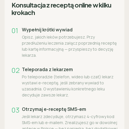
Konsultacja z receptą online w kilku
krokach
01
Wypełnij krótki wywiad
Opisz, jakich leków potrzebujesz. Przy
przedłużeniu leczenia załącz poprzednią receptę
lub kartę informacyjną — przyspieszy to decyzję
lekarza.
02
Teleporada z lekarzem
Po teleporadzie (telefon, wideo lub czat) lekarz
wystawi e-receptę, jeśli zebrany wywiad to
uzasadnia. O wystawieniu konkretnego leku
decyduje zawsze lekarz.
03
Otrzymaj e-receptę SMS-em
Jeśli lekarz zdecyduje, otrzymasz 4-cyfrowy kod
SMS-em lub e-mailem. Zrealizujesz go w dowolnej
aptece w Polsce — bez papierka, bez dodatkowej