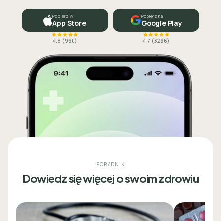
Pobierz w
Pobierz na
App Store
Google Play
4,8
(
960
)
4,7
(
3266
)
PORADNIK
Dowiedz się więcej o swoim zdrowiu