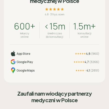
medycznej w Polsce
★★★★★
4.8
·
31 tys. ocen
600+
<15m
1.5m+
lekarzy
średni czas
konsultacji
online
do konsultacji
online
App Store
4,8
(
960
)
★★★★★
Google Play
4,7
(
3266
)
★★★★★
Google Maps
4,1
(
2851
)
★★★★
★
Zaufali nam wiodący partnerzy
medyczni w Polsce