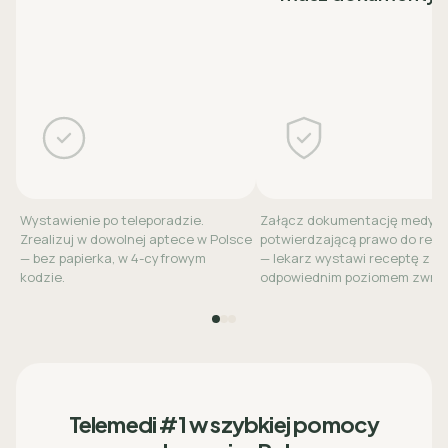
Wystawienie po teleporadzie.
Załącz dokumentację medyc
Zrealizuj w dowolnej aptece w Polsce
potwierdzającą prawo do refu
— bez papierka, w 4-cyfrowym
— lekarz wystawi receptę z
kodzie.
odpowiednim poziomem zwrot
Telemedi #1 w szybkiej pomocy