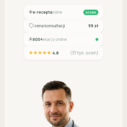
e-recepta
online
60 MIN
cena konsultacji
59 zł
600+
lekarzy online
(31 tys. ocen)
4.8