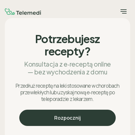
Potrzebujesz
recepty?
Konsultacja z e‑receptą online
— bez wychodzenia z domu
Przedłuż receptę na leki stosowane w chorobach
przewlekłych lub uzyskaj nową e‑receptę po
teleporadzie z lekarzem.
Rozpocznij