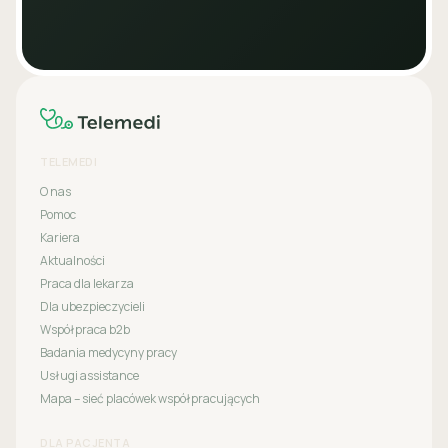
TELEMEDI
O nas
Pomoc
Kariera
Aktualności
Praca dla lekarza
Dla ubezpieczycieli
Współpraca b2b
Badania medycyny pracy
Usługi assistance
Mapa – sieć placówek współpracujących
DLA PACJENTA