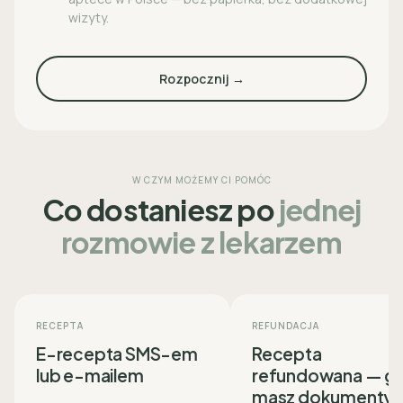
wizyty.
Rozpocznij →
W CZYM MOŻEMY CI POMÓC
Co dostaniesz po
jednej
rozmowie z lekarzem
RECEPTA
REFUNDACJA
E-recepta SMS-em
Recepta
lub e-mailem
refundowana — g
masz dokumenty