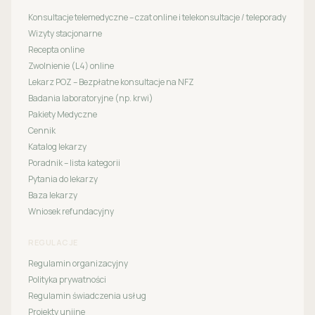
Konsultacje telemedyczne – czat online i telekonsultacje / teleporady
Wizyty stacjonarne
Recepta online
Zwolnienie (L4) online
Lekarz POZ – Bezpłatne konsultacje na NFZ
Badania laboratoryjne (np. krwi)
Pakiety Medyczne
Cennik
Katalog lekarzy
Poradnik – lista kategorii
Pytania do lekarzy
Baza lekarzy
Wniosek refundacyjny
REGULACJE
Regulamin organizacyjny
Polityka prywatności
Regulamin świadczenia usług
Projekty unijne