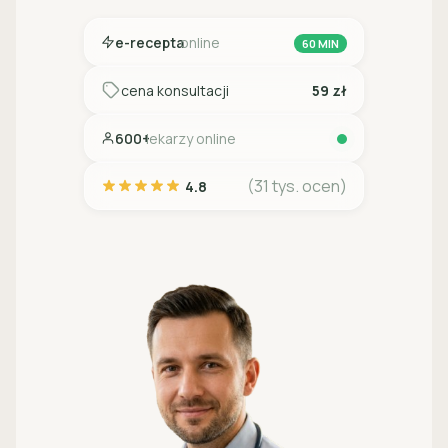
e-recepta
online
60 MIN
cena konsultacji
59 zł
600+
lekarzy online
(31 tys. ocen)
4.8