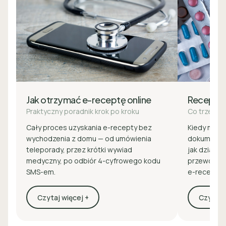
Jak otrzymać e-receptę online
Recepta
Praktyczny poradnik krok po kroku
Co trzeba 
Cały proces uzyskania e-recepty bez
Kiedy masz 
wychodzenia z domu — od umówienia
dokumenty 
teleporady, przez krótki wywiad
jak działa z
medyczny, po odbiór 4-cyfrowego kodu
przewodnik
SMS-em.
e-recepcie
Czytaj więcej +
Czytaj w