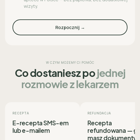
wizyty.
Rozpocznij →
W CZYM MOŻEMY CI POMÓC
Co dostaniesz po
jednej
rozmowie z lekarzem
RECEPTA
REFUNDACJA
E-recepta SMS-em
Recepta
lub e-mailem
refundowana — g
masz dokumenty