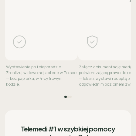
Wystawienie po teleporadzie.
Załącz dokumentację medyc
Zrealizuj w dowolnej aptece w Polsce
potwierdzającą prawo do refu
— bez papierka, w 4-cyfrowym
— lekarz wystawi receptę z
kodzie.
odpowiednim poziomem zwrot
Telemedi #1 w szybkiej pomocy