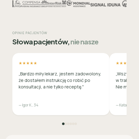
OPINIE PACJENTÓW
Słowa pacjentów,
nie nasze
★★★★★
★★★★★
„Bardzo miły lekarz, jestem zadowolony,
„Wszystko 
że dostałem instrukcję co robić po
w trakcie c
konsultacji, a nie tylko receptę."
Nie musiała
— Igor K., 34
— Katarzyna M