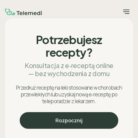
Potrzebujesz
recepty?
Konsultacja z e‑receptą online
— bez wychodzenia z domu
Przedłuż receptę na leki stosowane w chorobach
przewlekłych lub uzyskaj nową e‑receptę po
teleporadzie z lekarzem.
Rozpocznij