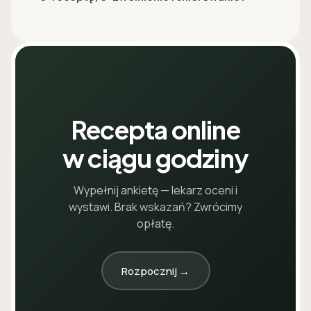
Recepta online
w ciągu godziny
Wypełnij ankietę — lekarz oceni i
wystawi. Brak wskazań? Zwrócimy
opłatę.
Rozpocznij →