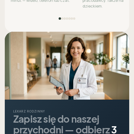
minut — wideo, telefon lub czat.
pracodawcy. Także na opie
dzieckiem.
LEKARZ RODZINNY
Zapisz się do naszej
przychodni — odbierz
3