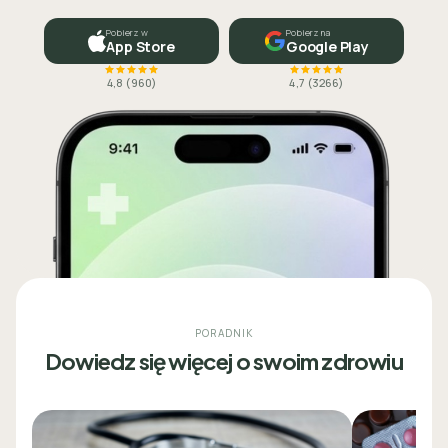
Pobierz w
Pobierz na
App Store
Google Play
4,8
(
960
)
4,7
(
3266
)
PORADNIK
Dowiedz się więcej o swoim zdrowiu