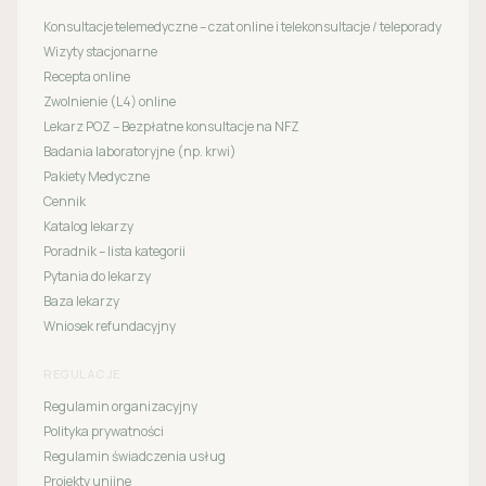
Konsultacje telemedyczne – czat online i telekonsultacje / teleporady
Wizyty stacjonarne
Recepta online
Zwolnienie (L4) online
Lekarz POZ – Bezpłatne konsultacje na NFZ
Badania laboratoryjne (np. krwi)
Pakiety Medyczne
Cennik
Katalog lekarzy
Poradnik – lista kategorii
Pytania do lekarzy
Baza lekarzy
Wniosek refundacyjny
REGULACJE
Regulamin organizacyjny
Polityka prywatności
Regulamin świadczenia usług
Projekty unijne