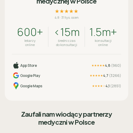
medycznej w Polsce
★★★★★
4.8
·
31 tys. ocen
600+
<15m
1.5m+
lekarzy
średni czas
konsultacji
online
do konsultacji
online
App Store
4,8
(
960
)
★★★★★
Google Play
4,7
(
3266
)
★★★★★
Google Maps
4,1
(
2851
)
★★★★
★
Zaufali nam wiodący partnerzy
medyczni w Polsce