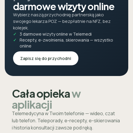
darmowe wizyty online
Wybierz naszą przychodnię partnerską jako
swojego lekarza POZ — bezpłatnie na NFZ, bez
kolejek.
3 darmowe wizyty online w Telemedi
Recepty, e-zwolnienia, skierowania — wszystko
online
Zapisz się do przychodni
Cała opieka
w
aplikacji
Telemedycyna w Twoim telefonie — wideo, czat
lub telefon. Teleporady, e-recepty, e-skierowania
i historia konsultacji zawsze pod ręką.