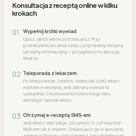
Konsultacja z receptą online w kilku
krokach
01
Wypełnij krótki wywiad
Opisz, jakich leków potrzebujesz. Przy
przedłużeniu leczenia załącz poprzednią receptę
lub kartę informacyjną — przyspieszy to decyzję
lekarza.
02
Teleporada z lekarzem
Po teleporadzie (telefon, wideo lub czat) lekarz
wystawi e-receptę, jeśli zebrany wywiad to
uzasadnia. O wystawieniu konkretnego leku
decyduje zawsze lekarz.
03
Otrzymaj e-receptę SMS-em
Jeśli lekarz zdecyduje, otrzymasz 4-cyfrowy kod
SMS-em lub e-mailem. Zrealizujesz go w dowolnej
aptece w Polsce — bez papierka, bez dodatkowej