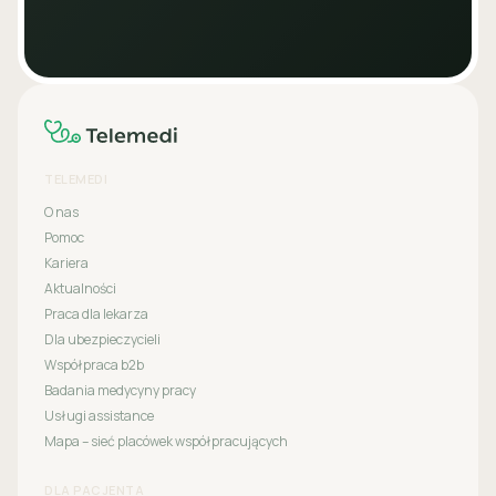
TELEMEDI
O nas
Pomoc
Kariera
Aktualności
Praca dla lekarza
Dla ubezpieczycieli
Współpraca b2b
Badania medycyny pracy
Usługi assistance
Mapa – sieć placówek współpracujących
DLA PACJENTA