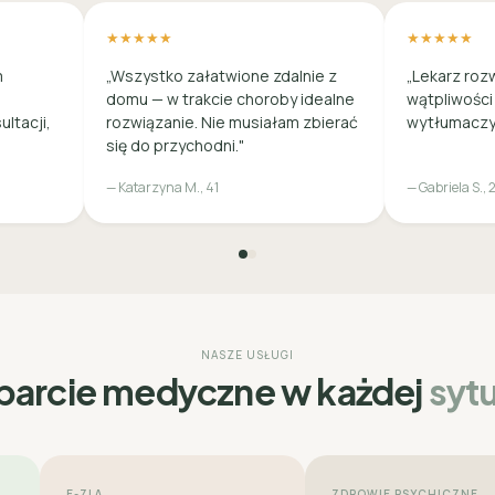
★★★★★
★★★★★
m
„Wszystko załatwione zdalnie z
„Lekarz roz
domu — w trakcie choroby idealne
wątpliwości
ultacji,
rozwiązanie. Nie musiałam zbierać
wytłumaczył
się do przychodni."
— Katarzyna M., 41
— Gabriela S., 
NASZE USŁUGI
arcie medyczne w każdej
sytu
E-ZLA
ZDROWIE PSYCHICZNE