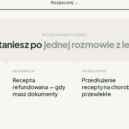
Rozpocznij →
W CZYM MOŻEMY CI POMÓC
taniesz po
jednej rozmowie z 
REFUNDACJA
PRZEDŁUŻENIE
Recepta
Przedłużenie
refundowana — gdy
recepty na choro
masz dokumenty
przewlekłe