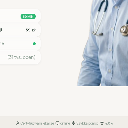
60 MIN
ji
59 zł
ine
(31 tys. ocen)
Certyfikowani lekarze
online
Szybka pomoc
4.8★
·
·
·