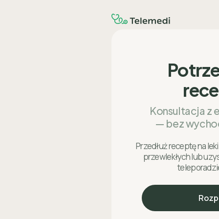
Potrz
rec
Konsultacja z 
— bez wycho
Przedłuż receptę na le
przewlekłych lub uzy
teleporadzi
Rozp