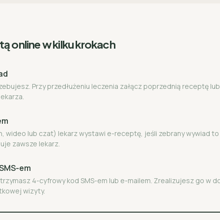
ą online w kilku krokach
ad
rzebujesz. Przy przedłużeniu leczenia załącz poprzednią receptę lub
lekarza.
zem
n, wideo lub czat) lekarz wystawi e-receptę, jeśli zebrany wywiad t
uje zawsze lekarz.
ę SMS-em
 otrzymasz 4-cyfrowy kod SMS-em lub e-mailem. Zrealizujesz go w 
tkowej wizyty.