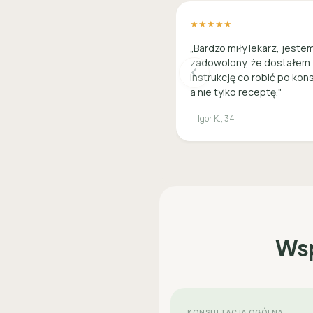
★★★★★
„Bardzo miły lekarz, jeste
zadowolony, że dostałem
instrukcję co robić po kons
a nie tylko receptę."
— Igor K., 34
Wsp
KONSULTACJA OGÓLNA