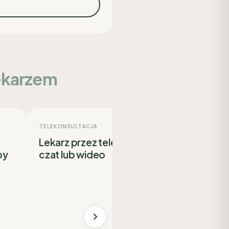
lekarzem
TELEKONSULTACJA
PYTANIE PO WIZYCIE
Lekarz przez telefon,
Dopytaj lekarz
by
czat lub wideo
konsultacji