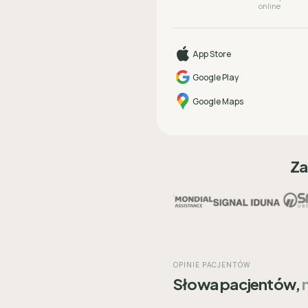
online
App Store
Google Play
Google Maps
Za
OPINIE PACJENTÓW
Słowa pacjentów,