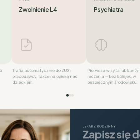
Zwolnienie L4
Psychiatra
15
Trafia automatycznie do ZUS i
Pierwsza wizyta lub konty
pracodawcy. Także na opiekę nad
leczenia — bez kolejek, w
dzieckiem.
bezpiecznym środowisku.
LEKARZ RODZINNY
Zapisz się 