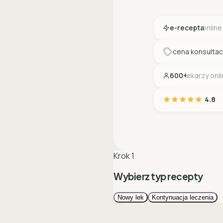
e-recepta
online
cena konsultac
600+
lekarzy onl
4.8