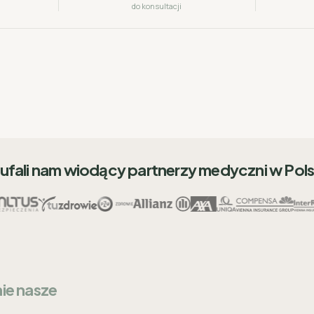
do konsultacji
ufali nam wiodący partnerzy medyczni w Pol
nie nasze