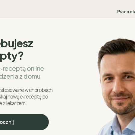
Praca dl
ebujesz
epty?
e‑receptą online
dzenia z domu
ki stosowane w chorobach
skaj nową e‑receptę po
e z lekarzem.
ocznij