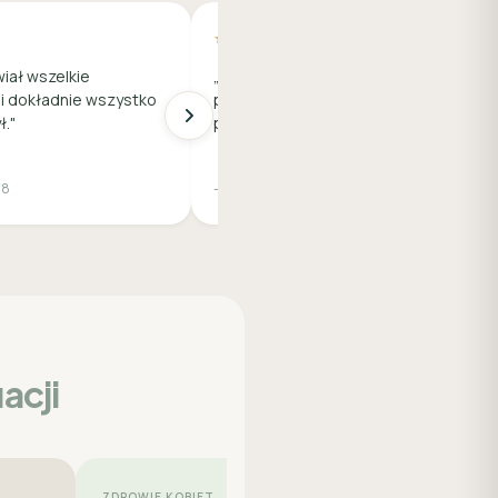
★★★★★
wiał wszelkie
„Bardzo polecam! Cała wizyta
 i dokładnie wszystko
przebiegła bardzo sprawnie i
."
profesjonalnie."
28
— Joanna W., 35
acji
ZDROWIE KOBIET
SKÓRA