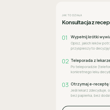
JAK TO DZIAŁA
Konsultacja z recept
01
Wypełnij krótki wywi
Opisz, jakich leków pot
przyspieszy to decyzję 
02
Teleporada z lekar
Po teleporadzie (telefo
konkretnego leku decyd
03
Otrzymaj e-recept
Jeśli lekarz zdecyduje,
bez papierka, bez doda