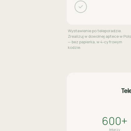
Wystawienie po teleporadzie.
Zrealizuj w dowolnej aptece w Pol
— bez papierka, w 4-cyfrowym
kodzie.
Tel
600+
lekarzy