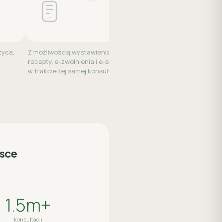
zyca,
Z możliwością wystawienia e-
W ciągu 24 godzin od w
recepty, e-zwolnienia i e-skierowania
zadać lekarzowi jedno 
w trakcie tej samej konsultacji.
pytanie — bez nowej opł
lsce
1.5m+
konsultacji