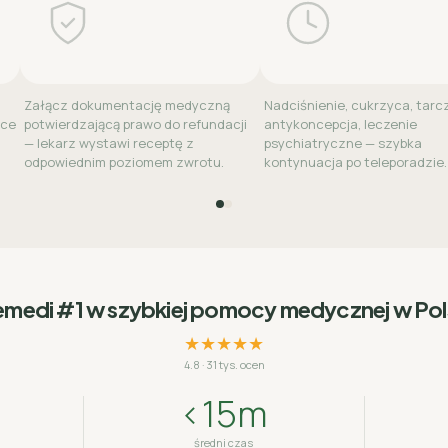
Załącz dokumentację medyczną
Nadciśnienie, cukrzyca, tarc
sce
potwierdzającą prawo do refundacji
antykoncepcja, leczenie
— lekarz wystawi receptę z
psychiatryczne — szybka
odpowiednim poziomem zwrotu.
kontynuacja po teleporadzie.
emedi #1 w szybkiej pomocy medycznej w Po
★★★★★
4.8
·
31 tys. ocen
<15m
średni czas