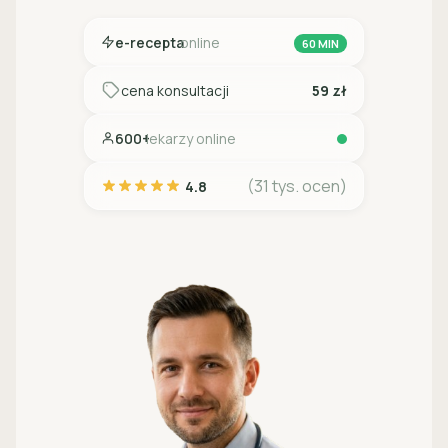
e-recepta
online
60 MIN
cena konsultacji
59 zł
600+
lekarzy online
(31 tys. ocen)
4.8