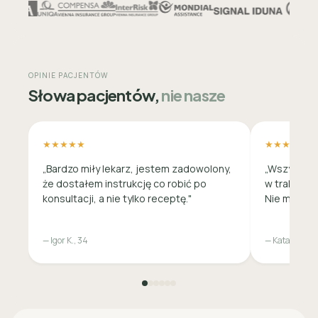
OPINIE PACJENTÓW
Słowa pacjentów,
nie nasze
★★★★★
★★★★★
„Bardzo miły lekarz, jestem zadowolony,
„Wszystko 
że dostałem instrukcję co robić po
w trakcie c
konsultacji, a nie tylko receptę."
Nie musiała
— Igor K., 34
— Katarzyna M