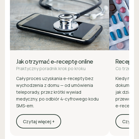
Jak otrzymać e-receptę online
Recepta
Praktyczny poradnik krok po kroku
Co trzeba 
Cały proces uzyskania e-recepty bez
Kiedy masz 
wychodzenia z domu — od umówienia
dokumenty 
teleporady, przez krótki wywiad
jak działa z
medyczny, po odbiór 4-cyfrowego kodu
przewodnik
SMS-em.
e-recepcie
Czytaj więcej +
Czytaj w