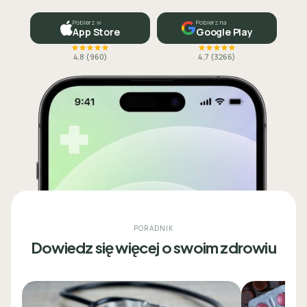
Pobierz w
Pobierz na
App Store
Google Play
4,8
(
960
)
4,7
(
3266
)
PORADNIK
Dowiedz się więcej o swoim zdrowiu