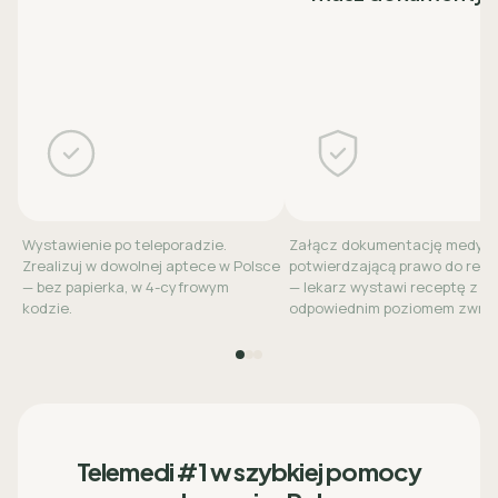
Wystawienie po teleporadzie.
Załącz dokumentację medyc
Zrealizuj w dowolnej aptece w Polsce
potwierdzającą prawo do refu
— bez papierka, w 4-cyfrowym
— lekarz wystawi receptę z
kodzie.
odpowiednim poziomem zwrot
Telemedi #1 w szybkiej pomocy