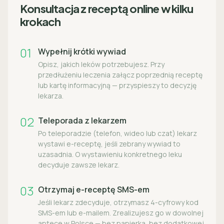
Konsultacja z receptą online w kilku
krokach
01
Wypełnij krótki wywiad
Opisz, jakich leków potrzebujesz. Przy
przedłużeniu leczenia załącz poprzednią receptę
lub kartę informacyjną — przyspieszy to decyzję
lekarza.
02
Teleporada z lekarzem
Po teleporadzie (telefon, wideo lub czat) lekarz
wystawi e-receptę, jeśli zebrany wywiad to
uzasadnia. O wystawieniu konkretnego leku
decyduje zawsze lekarz.
03
Otrzymaj e-receptę SMS-em
Jeśli lekarz zdecyduje, otrzymasz 4-cyfrowy kod
SMS-em lub e-mailem. Zrealizujesz go w dowolnej
aptece w Polsce — bez papierka, bez dodatkowej