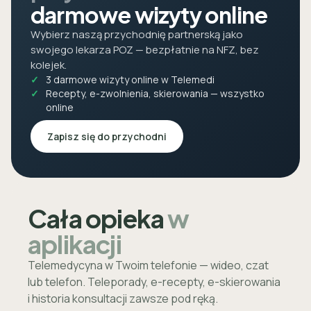
darmowe wizyty online
Wybierz naszą przychodnię partnerską jako
swojego lekarza POZ — bezpłatnie na NFZ, bez
kolejek.
3 darmowe wizyty online w Telemedi
Recepty, e-zwolnienia, skierowania — wszystko
online
Zapisz się do przychodni
Cała opieka
w
aplikacji
Telemedycyna w Twoim telefonie — wideo, czat
lub telefon. Teleporady, e-recepty, e-skierowania
i historia konsultacji zawsze pod ręką.