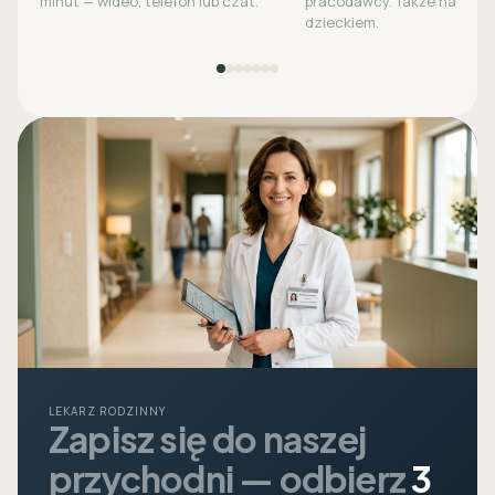
minut — wideo, telefon lub czat.
pracodawcy. Także na opie
dzieckiem.
LEKARZ RODZINNY
Zapisz się do naszej
przychodni — odbierz
3