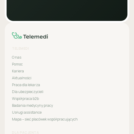
TELEMEDI
O nas
Pomoc
Kariera
Aktualności
Praca dla lekarza
Dla ubezpieczycieli
Współpraca b2b
Badania medycyny pracy
Usługi assistance
Mapa – sieć placówek współpracujących
DLA PACJENTA