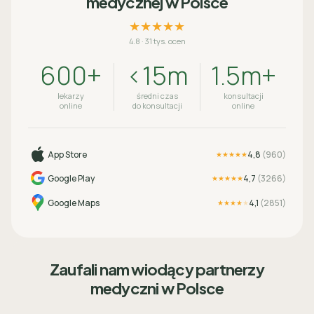
medycznej w Polsce
★★★★★
4.8
·
31 tys. ocen
600+
<15m
1.5m+
lekarzy
średni czas
konsultacji
online
do konsultacji
online
App Store
4,8
(
960
)
★★★★★
Google Play
4,7
(
3266
)
★★★★★
Google Maps
4,1
(
2851
)
★★★★
★
Zaufali nam wiodący partnerzy
medyczni w Polsce