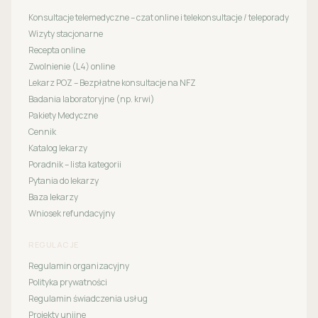
Konsultacje telemedyczne – czat online i telekonsultacje / teleporady
Wizyty stacjonarne
Recepta online
Zwolnienie (L4) online
Lekarz POZ – Bezpłatne konsultacje na NFZ
Badania laboratoryjne (np. krwi)
Pakiety Medyczne
Cennik
Katalog lekarzy
Poradnik – lista kategorii
Pytania do lekarzy
Baza lekarzy
Wniosek refundacyjny
REGULACJE
Regulamin organizacyjny
Polityka prywatności
Regulamin świadczenia usług
Projekty unijne