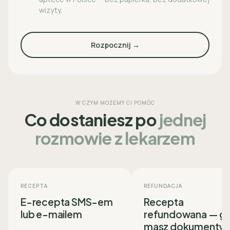
wizyty.
Rozpocznij →
W CZYM MOŻEMY CI POMÓC
Co dostaniesz po
jednej
rozmowie z lekarzem
RECEPTA
REFUNDACJA
E-recepta SMS-em
Recepta
lub e-mailem
refundowana — g
masz dokumenty