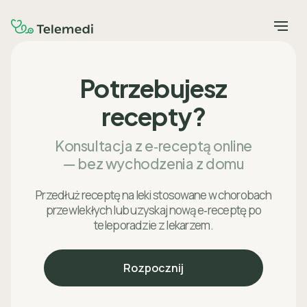
Potrzebujesz
recepty?
Konsultacja z e‑receptą online
— bez wychodzenia z domu
Przedłuż receptę na leki stosowane w chorobach
przewlekłych lub uzyskaj nową e‑receptę po
teleporadzie z lekarzem.
Rozpocznij