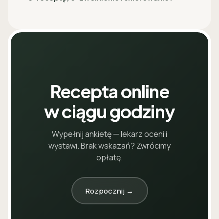
Recepta online
w ciągu godziny
Wypełnij ankietę — lekarz oceni i
wystawi. Brak wskazań? Zwrócimy
opłatę.
Rozpocznij →