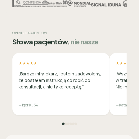
OPINIE PACJENTÓW
Słowa pacjentów,
nie nasze
★★★★★
★★★★★
„Bardzo miły lekarz, jestem zadowolony,
„Wszystko 
że dostałem instrukcję co robić po
w trakcie c
konsultacji, a nie tylko receptę."
Nie musiała
— Igor K., 34
— Katarzyna M