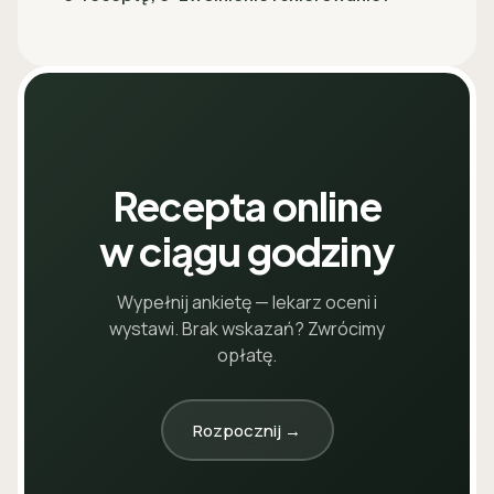
Recepta online
w ciągu godziny
Wypełnij ankietę — lekarz oceni i
wystawi. Brak wskazań? Zwrócimy
opłatę.
Rozpocznij →