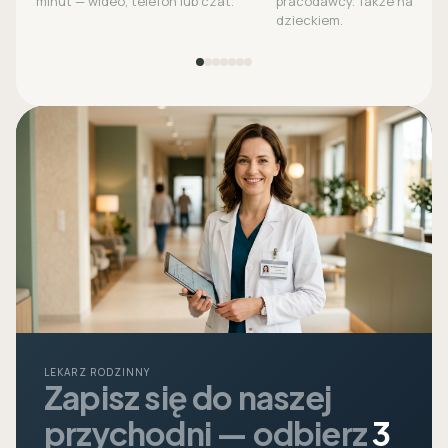
minut — wideo, telefon lub czat.
pracodawcy. Także na opie
dzieckiem.
LEKARZ RODZINNY
Zapisz się do naszej
przychodni — odbierz
3