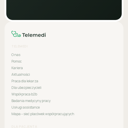
TELEMEDI
O nas
Pomoc
Kariera
Aktualności
Praca dla lekarza
Dla ubezpieczycieli
Współpraca b2b
Badania medycyny pracy
Usługi assistance
Mapa – sieć placówek współpracujących
DLA PACJENTA