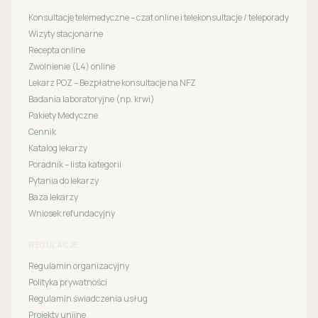
Konsultacje telemedyczne – czat online i telekonsultacje / teleporady
Wizyty stacjonarne
Recepta online
Zwolnienie (L4) online
Lekarz POZ – Bezpłatne konsultacje na NFZ
Badania laboratoryjne (np. krwi)
Pakiety Medyczne
Cennik
Katalog lekarzy
Poradnik – lista kategorii
Pytania do lekarzy
Baza lekarzy
Wniosek refundacyjny
REGULACJE
Regulamin organizacyjny
Polityka prywatności
Regulamin świadczenia usług
Projekty unijne