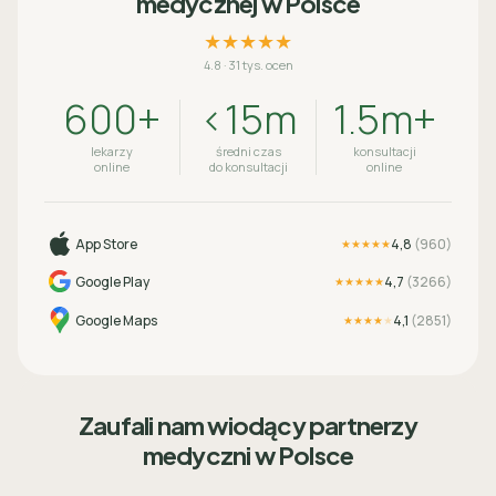
medycznej w Polsce
★★★★★
4.8
·
31 tys. ocen
600+
<15m
1.5m+
lekarzy
średni czas
konsultacji
online
do konsultacji
online
App Store
4,8
(
960
)
★★★★★
Google Play
4,7
(
3266
)
★★★★★
Google Maps
4,1
(
2851
)
★★★★
★
Zaufali nam wiodący partnerzy
medyczni w Polsce