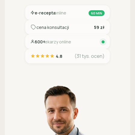
e-recepta
online
60 MIN
cena konsultacji
59 zł
600+
lekarzy online
(31 tys. ocen)
4.8