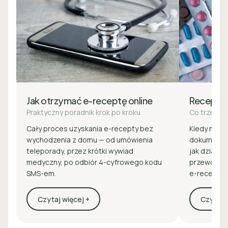
Jak otrzymać e-receptę online
Recepta
Praktyczny poradnik krok po kroku
Co trzeba 
Cały proces uzyskania e-recepty bez
Kiedy masz 
wychodzenia z domu — od umówienia
dokumenty 
teleporady, przez krótki wywiad
jak działa z
medyczny, po odbiór 4-cyfrowego kodu
przewodnik
SMS-em.
e-recepcie
Czytaj więcej +
Czytaj w