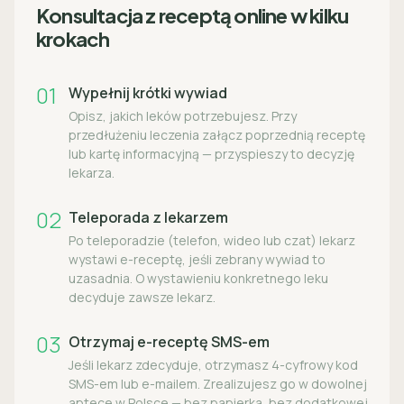
Konsultacja z receptą online w kilku
krokach
01
Wypełnij krótki wywiad
Opisz, jakich leków potrzebujesz. Przy
przedłużeniu leczenia załącz poprzednią receptę
lub kartę informacyjną — przyspieszy to decyzję
lekarza.
02
Teleporada z lekarzem
Po teleporadzie (telefon, wideo lub czat) lekarz
wystawi e-receptę, jeśli zebrany wywiad to
uzasadnia. O wystawieniu konkretnego leku
decyduje zawsze lekarz.
03
Otrzymaj e-receptę SMS-em
Jeśli lekarz zdecyduje, otrzymasz 4-cyfrowy kod
SMS-em lub e-mailem. Zrealizujesz go w dowolnej
aptece w Polsce — bez papierka, bez dodatkowej