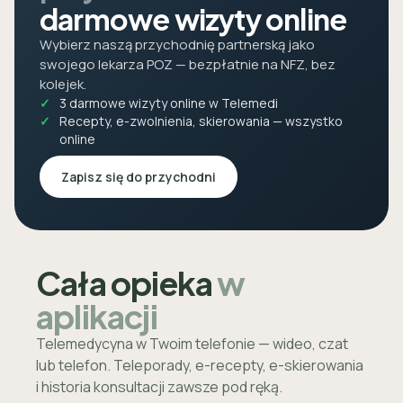
darmowe wizyty online
Wybierz naszą przychodnię partnerską jako
swojego lekarza POZ — bezpłatnie na NFZ, bez
kolejek.
3 darmowe wizyty online w Telemedi
Recepty, e-zwolnienia, skierowania — wszystko
online
Zapisz się do przychodni
Cała opieka
w
aplikacji
Telemedycyna w Twoim telefonie — wideo, czat
lub telefon. Teleporady, e-recepty, e-skierowania
i historia konsultacji zawsze pod ręką.