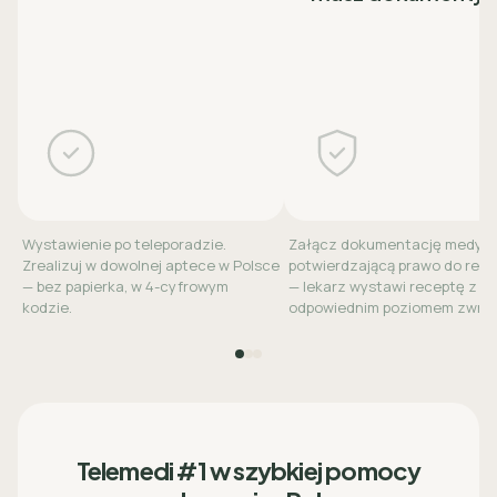
Wystawienie po teleporadzie.
Załącz dokumentację medyc
Zrealizuj w dowolnej aptece w Polsce
potwierdzającą prawo do refu
— bez papierka, w 4-cyfrowym
— lekarz wystawi receptę z
kodzie.
odpowiednim poziomem zwrot
Telemedi #1 w szybkiej pomocy