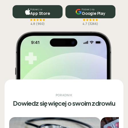
Pobierz w
Pobierz na
App Store
Google Play
4,8
(
960
)
4,7
(
3266
)
PORADNIK
Dowiedz się więcej o swoim zdrowiu