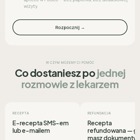
wizyty.
Rozpocznij →
W CZYM MOŻEMY CI POMÓC
Co dostaniesz po
jednej
rozmowie z lekarzem
RECEPTA
REFUNDACJA
E-recepta SMS-em
Recepta
lub e-mailem
refundowana — g
masz dokumenty