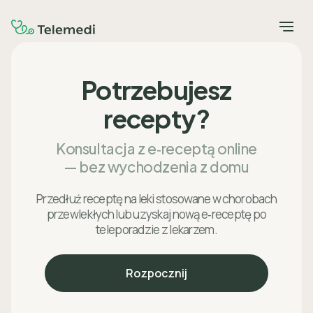
Potrzebujesz
recepty?
Konsultacja z e‑receptą online
— bez wychodzenia z domu
Przedłuż receptę na leki stosowane w chorobach
przewlekłych lub uzyskaj nową e‑receptę po
teleporadzie z lekarzem.
Rozpocznij