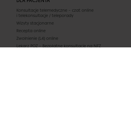
DLA PACJENTA
Konsultacje telemedyczne – czat online
i telekonsultacje / teleporady
Wizyty stacjonarne
Recepta online
Zwolnienie (L4) online
Lekarz POZ – Bezpłatne konsultacje na NFZ
Badania laboratoryjne (np. krwi)
Pakiety Medyczne
Cennik
Katalog lekarzy
Poradnik – lista kategorii
Pytania do lekarzy
Baza lekarzy
Zasady udostępniania dokumentacji medycznej
i wydawania zaświadczeń
Formularz refundacji