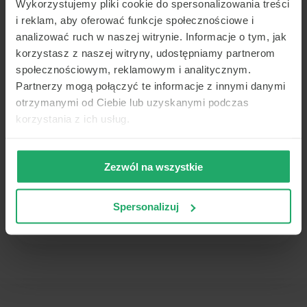
wprowadź inne miasto) żeby ponowić
Wykorzystujemy pliki cookie do spersonalizowania treści
wyszukiwanie.
Jeśli nadal nie możesz znaleźć
i reklam, aby oferować funkcje społecznościowe i
placówek - zadzwoń do nas, pomożemy:
analizować ruch w naszej witrynie. Informacje o tym, jak
+48223574949
.
korzystasz z naszej witryny, udostępniamy partnerom
społecznościowym, reklamowym i analitycznym.
Partnerzy mogą połączyć te informacje z innymi danymi
otrzymanymi od Ciebie lub uzyskanymi podczas
korzystania z ich usług.
Zezwól na wszystkie
Spersonalizuj