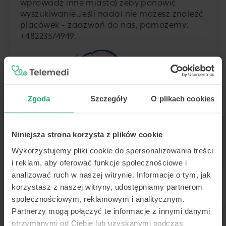
wprowadź inne miasto) żeby ponowić
wyszukiwanie.
Jeśli nadal nie możesz znaleźć
placówek - zadzwoń do nas, pomożemy:
+48223574949
.
Zgoda
Szczegóły
O plikach cookies
Niniejsza strona korzysta z plików cookie
Wykorzystujemy pliki cookie do spersonalizowania treści
i reklam, aby oferować funkcje społecznościowe i
analizować ruch w naszej witrynie. Informacje o tym, jak
korzystasz z naszej witryny, udostępniamy partnerom
społecznościowym, reklamowym i analitycznym.
Partnerzy mogą połączyć te informacje z innymi danymi
otrzymanymi od Ciebie lub uzyskanymi podczas