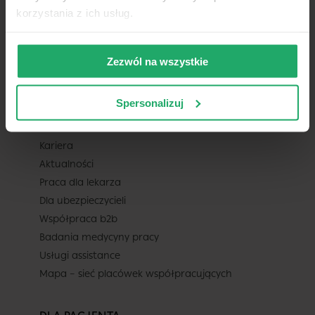
korzystania z ich usług.
Zezwól na wszystkie
TELEMEDI
Spersonalizuj
O nas
Pomoc
Kariera
Aktualności
Praca dla lekarza
Dla ubezpieczycieli
Współpraca b2b
Badania medycyny pracy
Usługi assistance
Mapa – sieć placówek współpracujących