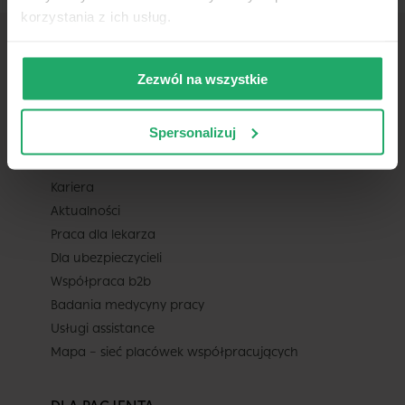
korzystania z ich usług.
Zezwól na wszystkie
TELEMEDI
Spersonalizuj
O nas
Pomoc
Kariera
Aktualności
Praca dla lekarza
Dla ubezpieczycieli
Współpraca b2b
Badania medycyny pracy
Usługi assistance
Mapa – sieć placówek współpracujących