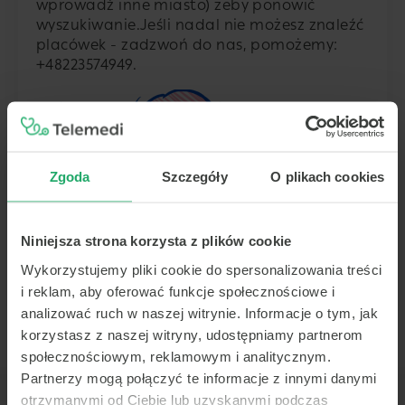
wprowadź inne miasto) żeby ponowić
wyszukiwanie.
Jeśli nadal nie możesz znaleźć
placówek - zadzwoń do nas, pomożemy:
+48223574949
.
Zgoda
Szczegóły
O plikach cookies
Niniejsza strona korzysta z plików cookie
Wykorzystujemy pliki cookie do spersonalizowania treści
i reklam, aby oferować funkcje społecznościowe i
analizować ruch w naszej witrynie. Informacje o tym, jak
korzystasz z naszej witryny, udostępniamy partnerom
społecznościowym, reklamowym i analitycznym.
Partnerzy mogą połączyć te informacje z innymi danymi
otrzymanymi od Ciebie lub uzyskanymi podczas