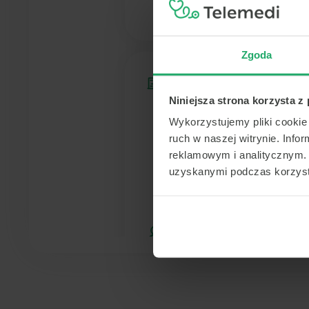
Zgoda
Placówka
Niniejsza strona korzysta z
Centrum Medyczne
Wykorzystujemy pliki cookie 
POLMED Gdańsk Sta
ruch w naszej witrynie. Inf
Startowa 1
reklamowym i analitycznym. 
uzyskanymi podczas korzysta
Gdańsk
Pokaż na mapie
Lekarz