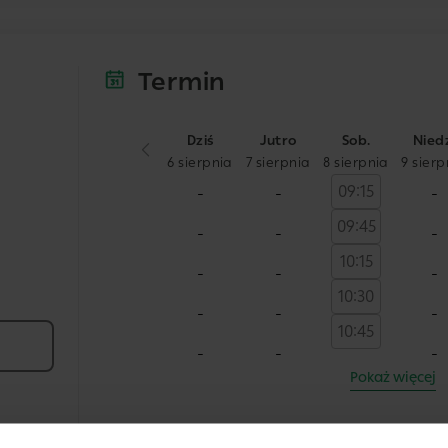
Termin
Dziś
Jutro
Sob.
Nied
6 sierpnia
7 sierpnia
8 sierpnia
9 sierp
09:15
-
-
-
09:45
-
-
-
10:15
-
-
-
10:30
-
-
-
10:45
-
-
-
Pokaż więcej
Kwota naliczona za usługę jest zgodna z