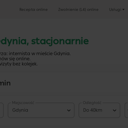
Recepta online
Zwolnienie (L4) online
Usługi
Gdynia, stacjonarnie
za: internista w mieście Gdynia.
ów się online.
izyty bez kolejek.
min
Miejscowość
Odległość
259 PLN
Gdynia
Do 40km