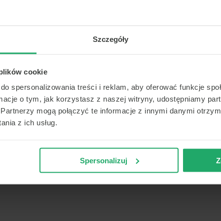
posiadanym pakietem.
Szczegóły
Termin
 plików cookie
do spersonalizowania treści i reklam, aby oferować funkcje sp
Dziś
Jutro
Sob.
Nied
rtowa
ormacje o tym, jak korzystasz z naszej witryny, udostępniamy p
6 sierpnia
7 sierpnia
8 sierpnia
9 sierp
Partnerzy mogą połączyć te informacje z innymi danymi otrzym
10:10
-
-
-
nia z ich usług.
11:10
-
-
-
-
-
-
-
Spersonalizuj
Z
-
-
-
-
-
-
-
-
Pokaż więcej