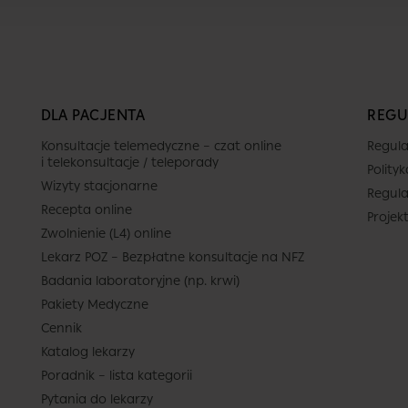
Kwota naliczona za usługę jest zgodna z
posiadanym pakietem.
DLA PACJENTA
REGU
Termin
Konsultacje telemedyczne – czat online
Regula
i telekonsultacje / teleporady
Polity
Wizyty stacjonarne
Regula
Dziś
Jutro
Sob.
Nied
Recepta online
tów
Projek
6 sierpnia
7 sierpnia
8 sierpnia
9 sierp
Zwolnienie (L4) online
-
-
-
-
Lekarz POZ – Bezpłatne konsultacje na NFZ
Badania laboratoryjne (np. krwi)
-
-
-
-
Pakiety Medyczne
-
-
-
-
Cennik
Brak termin
Katalog lekarzy
-
-
-
-
Brak dalszych wolnych terminów
Poradnik – lista kategorii
kalendarzu (do 2026-
-
-
-
-
Pytania do lekarzy