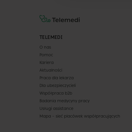
TELEMEDI
Placówka
O nas
Pomoc
Centrum Medyczne
Kariera
POLMED Gdańsk Pilo
Aktualności
ul. Pilotów 23 E/28
Praca dla lekarza
Dla ubezpieczycieli
Gdańsk
Współpraca b2b
Pokaż na mapie
Badania medycyny pracy
Usługi assistance
Lekarz
Mapa – sieć placówek współpracujących