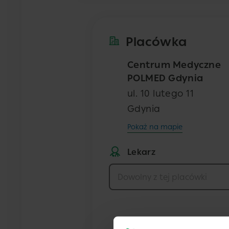
Placówka
Centrum Medyczne
POLMED Gdynia
ul. 10 lutego 11
Gdynia
Pokaż na mapie
Lekarz