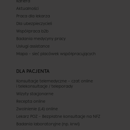
Kariera
Termin
Aktualności
Praca dla lekarza
Dla ubezpieczycieli
Dziś
Jutro
Niedz.
Pon.
Współpraca b2b
7 sierpnia
8 sierpnia
9 sierpnia
10 sierpnia
Badania medycyny pracy
-
-
-
-
Usługi assistance
-
-
-
-
Mapa – sieć placówek współpracujących
Brak terminów
-
-
-
-
DLA PACJENTA
Brak dalszych wolnych terminów
-
-
-
-
w całym dostępnym kalendarzu
Konsultacje telemedyczne – czat online
(do 2026-09-08).
i telekonsultacje / teleporady
-
-
-
-
Wizyty stacjonarne
Recepta online
Zwolnienie (L4) online
Lekarz POZ – Bezpłatne konsultacje na NFZ
Badania laboratoryjne (np. krwi)
Placówka