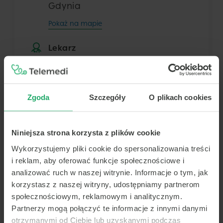
Gdynia
Pokaż na mapie
Lekarz
Dowolny z tej placówki
Zgoda
Szczegóły
O plikach cookies
Termin
Niniejsza strona korzysta z plików cookie
Dziś
Jutro
Niedz.
Pon.
7 sierpnia
8 sierpnia
9 sierpnia
10 sierpnia
Wykorzystujemy pliki cookie do spersonalizowania treści
i reklam, aby oferować funkcje społecznościowe i
-
-
-
-
analizować ruch w naszej witrynie. Informacje o tym, jak
-
-
-
-
korzystasz z naszej witryny, udostępniamy partnerom
Brak terminów
społecznościowym, reklamowym i analitycznym.
-
-
-
-
Znaleziono najbliższy wolny
Partnerzy mogą połączyć te informacje z innymi danymi
termin na 2026-09-02
otrzymanymi od Ciebie lub uzyskanymi podczas
-
-
-
-