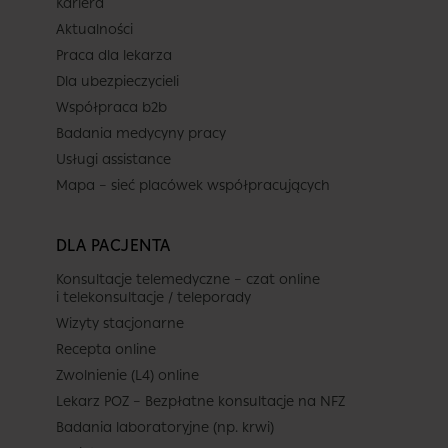
Kariera
Termin
Aktualności
Praca dla lekarza
Dla ubezpieczycieli
Dziś
Jutro
Pon.
Wt.
Współpraca b2b
8 sierpnia
9 sierpnia
10 sierpnia
11 sierpnia
Badania medycyny pracy
-
-
-
-
Usługi assistance
-
-
-
-
Mapa – sieć placówek współpracujących
Brak terminów
-
-
-
-
Znaleziono najbliższy wolny
DLA PACJENTA
termin na 2026-08-21
-
-
-
-
Konsultacje telemedyczne – czat online
Zobacz najbliższy
i telekonsultacje / teleporady
-
-
-
-
termin
Wizyty stacjonarne
Recepta online
Zwolnienie (L4) online
Lekarz POZ – Bezpłatne konsultacje na NFZ
Badania laboratoryjne (np. krwi)