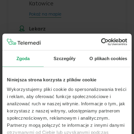
Katowice
Pokaż na mapie
Lekarz
Dowolny z tej placówki
Zgoda
Szczegóły
O plikach cookies
Termin
Niniejsza strona korzysta z plików cookie
Dziś
Jutro
Pon.
Wt.
8 sierpnia
9 sierpnia
10 sierpnia
11 sierpnia
Wykorzystujemy pliki cookie do spersonalizowania treści
i reklam, aby oferować funkcje społecznościowe i
-
-
-
-
analizować ruch w naszej witrynie. Informacje o tym, jak
-
-
-
-
korzystasz z naszej witryny, udostępniamy partnerom
Brak terminów
społecznościowym, reklamowym i analitycznym.
-
-
-
-
Znaleziono najbliższy wolny
Partnerzy mogą połączyć te informacje z innymi danymi
termin na 2026-08-18
otrzymanymi od Ciebie lub uzyskanymi podczas
-
-
-
-