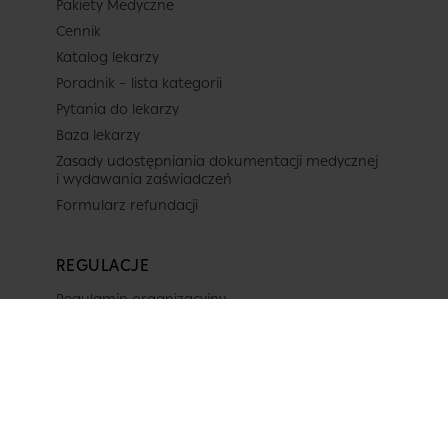
Pakiety Medyczne
Cennik
Katalog lekarzy
Poradnik – lista kategorii
Pytania do lekarzy
Baza lekarzy
Zasady udostępniania dokumentacji medycznej
i wydawania zaświadczeń
Formularz refundacji
REGULACJE
Regulamin organizacyjny
Polityka prywatności
Regulamin świadczenia usług
Projekty unijne