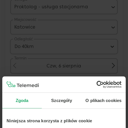
Proktolog - usługa stacjonarna
Miejscowość
Katowice
Odległość
Do 40km
Termin
Czw, 6 sierpnia
Placówka
Zgoda
Szczegóły
O plikach cookies
Centrum Medyczne POLMED Katowic
Niniejsza strona korzysta z plików cookie
ul. Dąbrówki 10