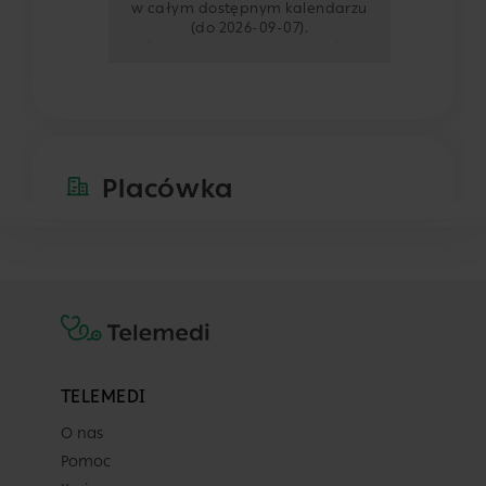
w całym dostępnym kalendarzu
(do 2026-09-07).
-
-
-
-
Placówka
Centrum Medyczne POLMED Sosnowi
ul. Modrzejowska 32 B
Sosnowiec
Pokaż na mapie
Lekarz
TELEMEDI
O nas
Dowolny z tej placówki
Pomoc