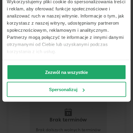
Wykorzystujemy pliki cookie do spersonalizowania treści
Katowice
i reklam, aby oferować funkcje społecznościowe i
Pokaż na mapie
analizować ruch w naszej witrynie. Informacje o tym, jak
korzystasz z naszej witryny, udostępniamy partnerom
Lekarz
społecznościowym, reklamowym i analitycznym.
Partnerzy mogą połączyć te informacje z innymi danymi
Dowolny z tej placówki
otrzymanymi od Ciebie lub uzyskanymi podczas
korzystania z ich usług.
Termin
Zezwól na wszystkie
Dziś
Jutro
Sob.
Niedz.
6 sierpnia
7 sierpnia
8 sierpnia
9 sierpnia
Spersonalizuj
-
-
-
-
-
-
-
-
Brak terminów
-
-
-
-
Brak dalszych wolnych terminów
-
-
-
-