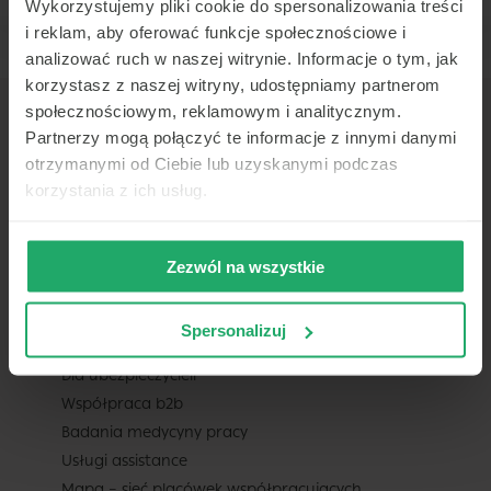
Wykorzystujemy pliki cookie do spersonalizowania treści
i reklam, aby oferować funkcje społecznościowe i
analizować ruch w naszej witrynie. Informacje o tym, jak
korzystasz z naszej witryny, udostępniamy partnerom
społecznościowym, reklamowym i analitycznym.
Partnerzy mogą połączyć te informacje z innymi danymi
otrzymanymi od Ciebie lub uzyskanymi podczas
korzystania z ich usług.
TELEMEDI
O nas
Pomoc
Zezwól na wszystkie
Kariera
Aktualności
Spersonalizuj
Praca dla lekarza
Dla ubezpieczycieli
Współpraca b2b
Badania medycyny pracy
Usługi assistance
Mapa – sieć placówek współpracujących