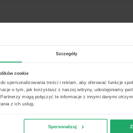
Nie znaleziono placówek
ukiwania nie znaleźliśmy placówek w obrębie 40 km. S
 inne miasto) żeby ponowić wyszukiwanie.
Jeśli nadal
Szczegóły
s, pomożemy:
+48223574949
.
 plików cookie
do spersonalizowania treści i reklam, aby oferować funkcje sp
ormacje o tym, jak korzystasz z naszej witryny, udostępniamy p
Partnerzy mogą połączyć te informacje z innymi danymi otrzym
nia z ich usług.
Spersonalizuj
Z