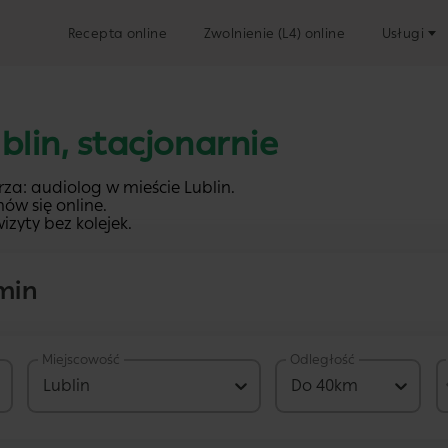
Recepta online
Zwolnienie (L4) online
Usługi
blin, stacjonarnie
za: audiolog w mieście Lublin.
ów się online.
izyty bez kolejek.
min
Miejscowość
Odległość
78 PLN
Lublin
Do 40km