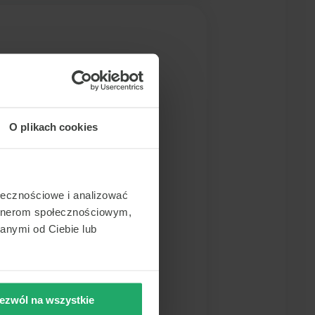
próbuj zmienić kryteria
 nie możesz znaleźć
O plikach cookies
ołecznościowe i analizować
artnerom społecznościowym,
anymi od Ciebie lub
ezwól na wszystkie