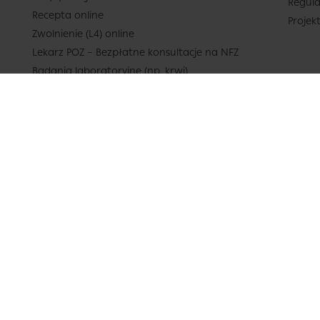
Regula
Recepta online
Projek
Zwolnienie (L4) online
Lekarz POZ – Bezpłatne konsultacje na NFZ
Badania laboratoryjne (np. krwi)
Pakiety Medyczne
Cennik
Katalog lekarzy
Poradnik – lista kategorii
Pytania do lekarzy
Baza lekarzy
Zasady udostępniania dokumentacji medycznej
i wydawania zaświadczeń
Formularz refundacji