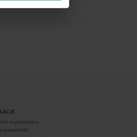
LACJE
min organizacyjny
ka prywatności