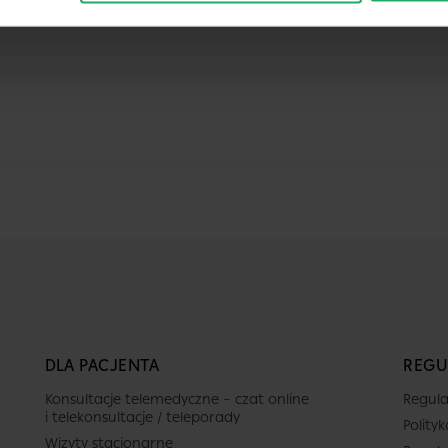
DLA PACJENTA
REGU
Konsultacje telemedyczne – czat online
Regula
i telekonsultacje / teleporady
Polity
Wizyty stacjonarne