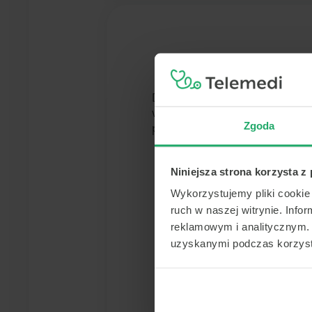
Dla podanych kryteriów wysz
wyszukiwania (np. wprowadź
Zgoda
placówek - zadzwoń do na
Niniejsza strona korzysta z
Wykorzystujemy pliki cookie 
ruch w naszej witrynie. Inf
reklamowym i analitycznym. 
uzyskanymi podczas korzysta