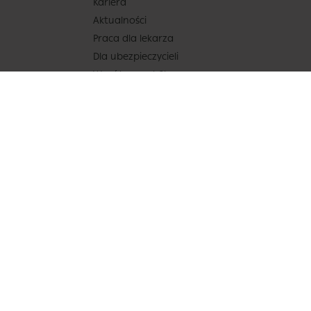
Kariera
Aktualności
Praca dla lekarza
Dla ubezpieczycieli
Współpraca b2b
Badania medycyny pracy
Usługi assistance
Mapa – sieć placówek współpracujących