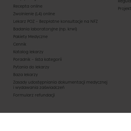
Regula
Recepta online
Projek
Zwolnienie (L4) online
Lekarz POZ – Bezpłatne konsultacje na NFZ
Badania laboratoryjne (np. krwi)
Pakiety Medyczne
Cennik
Katalog lekarzy
Poradnik – lista kategorii
Pytania do lekarzy
Baza lekarzy
Zasady udostępniania dokumentacji medycznej
i wydawania zaświadczeń
Formularz refundacji