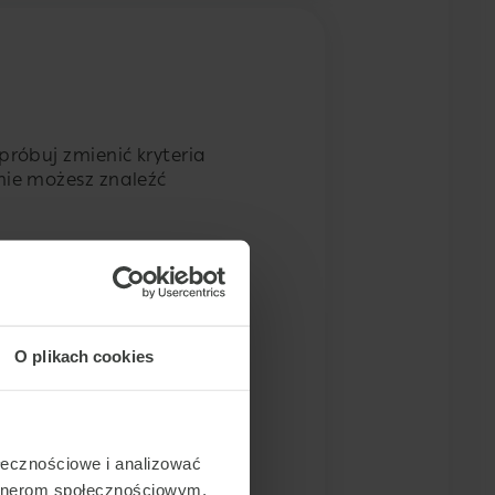
próbuj zmienić kryteria
 nie możesz znaleźć
O plikach cookies
ołecznościowe i analizować
artnerom społecznościowym,