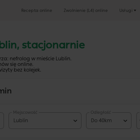
Recepta online
Zwolnienie (L4) online
Usługi
blin, stacjonarnie
za: nefrolog w mieście Lublin.
ów się online.
izyty bez kolejek.
min
Miejscowość
Odległość
4 PLN
Lublin
Do 40km