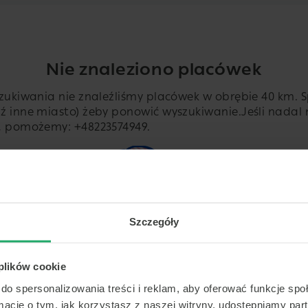
Nie znaleziono placówek
ukiwania nie znaleźliśmy placówek w obrębie 40 km. S
 inne miasto) żeby ponowić wyszukiwanie.
Jeśli nadal
s, pomożemy:
+48223574949
.
Szczegóły
 plików cookie
do spersonalizowania treści i reklam, aby oferować funkcje sp
ormacje o tym, jak korzystasz z naszej witryny, udostępniamy p