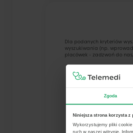
Dla podanych kryteriów wysz
wyszukiwania (np. wprowadź
placówek - zadzwoń do na
Zgoda
Niniejsza strona korzysta z
Wykorzystujemy pliki cookie 
ruch w naszej witrynie. Inf