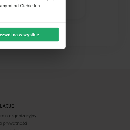
anymi od Ciebie lub
ezwól na wszystkie
LACJE
min organizacyjny
ka prywatności