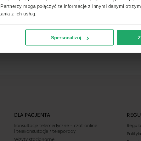
Partnerzy mogą połączyć te informacje z innymi danymi otrzym
nia z ich usług.
Spersonalizuj
Z
DLA PACJENTA
REGU
Konsultacje telemedyczne – czat online
Regula
i telekonsultacje / teleporady
Polity
Wizyty stacjonarne