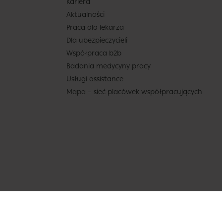
Kariera
Aktualności
Praca dla lekarza
Dla ubezpieczycieli
Współpraca b2b
Badania medycyny pracy
Usługi assistance
Mapa – sieć placówek współpracujących