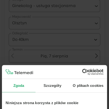
Ginekolog - usługa stacjonarna
Miejscowość
Olsztyn
Odległość
Do 40km
Termin
Pią, 7 sierpnia
Placówka
Zgoda
Szczegóły
O plikach cookies
Centrum Medyczne POLMED Olsztyn
Niniejsza strona korzysta z plików cookie
ul. Kardynała Wyszyńskiego 5 B