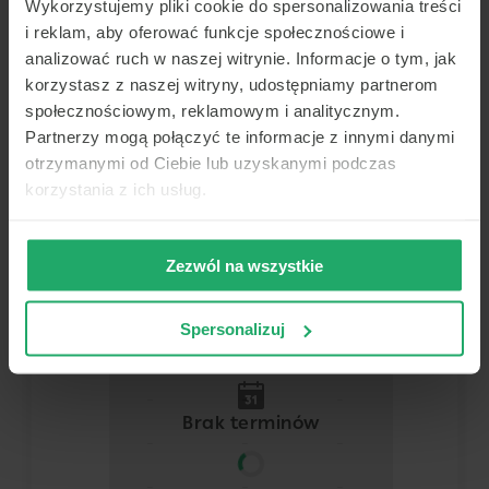
Wykorzystujemy pliki cookie do spersonalizowania treści
Olsztyn
i reklam, aby oferować funkcje społecznościowe i
Pokaż na mapie
analizować ruch w naszej witrynie. Informacje o tym, jak
korzystasz z naszej witryny, udostępniamy partnerom
Lekarz
społecznościowym, reklamowym i analitycznym.
Partnerzy mogą połączyć te informacje z innymi danymi
Dowolny z tej placówki
otrzymanymi od Ciebie lub uzyskanymi podczas
korzystania z ich usług.
Termin
Zezwól na wszystkie
Dziś
Jutro
Niedz.
Pon.
7 sierpnia
8 sierpnia
9 sierpnia
10 sierpnia
Spersonalizuj
-
-
-
-
-
-
-
-
Brak terminów
-
-
-
-
-
-
-
-