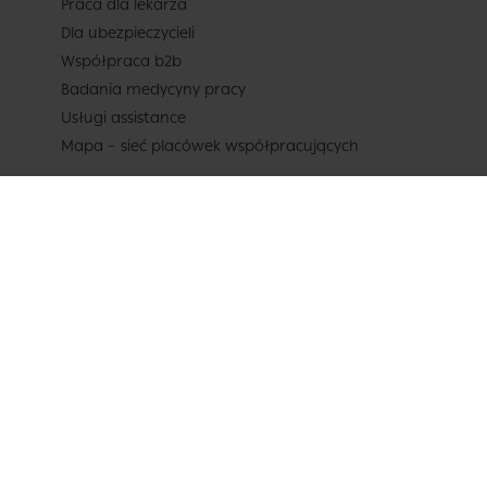
Praca dla lekarza
Dla ubezpieczycieli
Współpraca b2b
Badania medycyny pracy
Usługi assistance
Mapa – sieć placówek współpracujących
DLA PACJENTA
Konsultacje telemedyczne – czat online
i telekonsultacje / teleporady
Wizyty stacjonarne
Recepta online
Zwolnienie (L4) online
Lekarz POZ – Bezpłatne konsultacje na NFZ
Badania laboratoryjne (np. krwi)
Pakiety Medyczne
Cennik