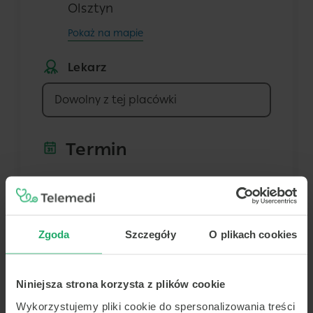
Olsztyn
Pokaż na mapie
Lekarz
Dowolny z tej placówki
Termin
Dziś
Jutro
Wt.
Śr.
9 sierpnia
10 sierpnia
11 sierpnia
12 sierpnia
-
-
-
-
Zgoda
Szczegóły
O plikach cookies
-
-
-
-
Brak terminów
-
-
-
-
Niniejsza strona korzysta z plików cookie
Znaleziono najbliższy wolny
termin na 2026-08-17
Wykorzystujemy pliki cookie do spersonalizowania treści
-
-
-
-