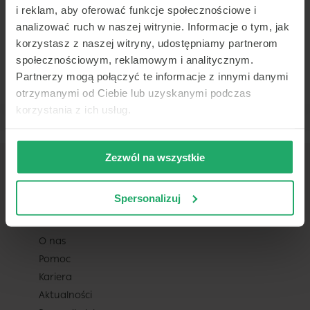
i reklam, aby oferować funkcje społecznościowe i
Zobacz najbliższy
-
-
-
-
termin
analizować ruch w naszej witrynie. Informacje o tym, jak
korzystasz z naszej witryny, udostępniamy partnerom
społecznościowym, reklamowym i analitycznym.
Partnerzy mogą połączyć te informacje z innymi danymi
otrzymanymi od Ciebie lub uzyskanymi podczas
korzystania z ich usług.
Zezwól na wszystkie
Spersonalizuj
TELEMEDI
O nas
Pomoc
Kariera
Aktualności