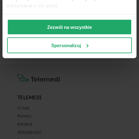
w całym dostępnym kalendarzu
korzystania z ich usług.
(do 2026-09-10).
-
-
-
-
Zezwól na wszystkie
Spersonalizuj
TELEMEDI
O nas
Pomoc
Kariera
Aktualności