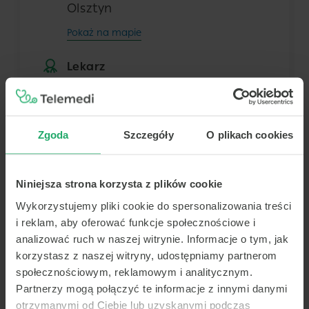
Olsztyn
Pokaż na mapie
Lekarz
Dowolny z tej placówki
Zgoda
Szczegóły
O plikach cookies
Termin
Niniejsza strona korzysta z plików cookie
Dziś
Jutro
Wt.
Śr.
9 sierpnia
10 sierpnia
11 sierpnia
12 sierpnia
Wykorzystujemy pliki cookie do spersonalizowania treści
i reklam, aby oferować funkcje społecznościowe i
-
-
-
-
analizować ruch w naszej witrynie. Informacje o tym, jak
-
-
-
-
korzystasz z naszej witryny, udostępniamy partnerom
społecznościowym, reklamowym i analitycznym.
Brak terminów
-
-
-
-
Partnerzy mogą połączyć te informacje z innymi danymi
Brak dalszych wolnych terminów
otrzymanymi od Ciebie lub uzyskanymi podczas
-
-
-
-