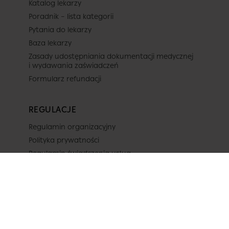
Katalog lekarzy
Poradnik – lista kategorii
Pytania do lekarzy
Baza lekarzy
Zasady udostępniania dokumentacji medycznej
i wydawania zaświadczeń
Formularz refundacji
REGULACJE
Regulamin organizacyjny
Polityka prywatności
Regulamin świadczenia usług
Projekty unijne
OBSERWUJ NAS