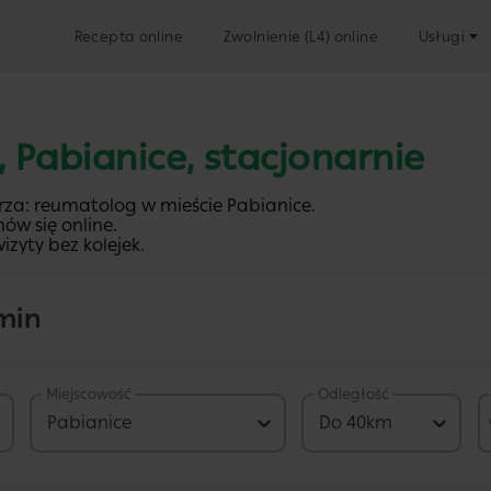
Recepta online
Zwolnienie (L4) online
Usługi
 Pabianice, stacjonarnie
rza: reumatolog w mieście Pabianice.
ów się online.
izyty bez kolejek.
min
Miejscowość
Odległość
a
267 PLN
Pabianice
Do 40km