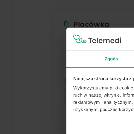
Placówka
Scanmed - Pabianice
Mariańska 5a
Pabianice
Zgoda
Pokaż na mapie
Niniejsza strona korzysta z
Lekarz
Wykorzystujemy pliki cookie 
ruch w naszej witrynie. Inf
reklamowym i analitycznym. 
uzyskanymi podczas korzysta