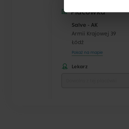
Placówka
Salve - AK
Armii Krajowej 39
Łódź
Pokaż na mapie
Lekarz