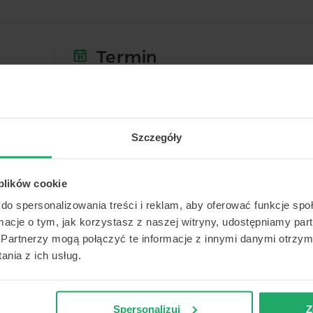
Termin
Dziś
Jutro
Sob.
Nied
6 sierpnia
7 sierpnia
8 sierpnia
9 sierp
-
-
-
-
Szczegóły
-
-
-
-
 plików cookie
Brak termin
-
-
-
-
do spersonalizowania treści i reklam, aby oferować funkcje sp
-
-
-
-
ormacje o tym, jak korzystasz z naszej witryny, udostępniamy p
Właśnie sprawdzamy, czy do 2026-0
Partnerzy mogą połączyć te informacje z innymi danymi otrzym
terminy
-
-
-
-
nia z ich usług.
Spersonalizuj
Z