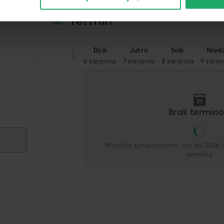
Termin
Dziś
Jutro
Sob.
Nied
6 sierpnia
7 sierpnia
8 sierpnia
9 sierp
-
-
-
-
-
-
-
-
Brak termin
-
-
-
-
-
-
-
-
Właśnie sprawdzamy, czy do 2026-0
terminy
-
-
-
-