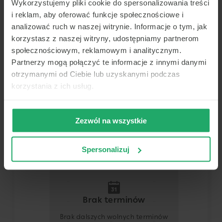
Wykorzystujemy pliki cookie do spersonalizowania treści
Sosnowiec
i reklam, aby oferować funkcje społecznościowe i
Pokaż na mapie
analizować ruch w naszej witrynie. Informacje o tym, jak
korzystasz z naszej witryny, udostępniamy partnerom
Lekarz
społecznościowym, reklamowym i analitycznym.
Partnerzy mogą połączyć te informacje z innymi danymi
Dowolny z tej placówki
otrzymanymi od Ciebie lub uzyskanymi podczas
korzystania z ich usług.
Termin
Zezwól na wszystkie
Dziś
Jutro
Pon.
Wt.
8 sierpnia
9 sierpnia
10 sierpnia
11 sierpnia
Spersonalizuj
-
-
-
-
-
-
-
-
Brak terminów
-
-
-
-
Brak dalszych wolnych terminów
-
-
-
-