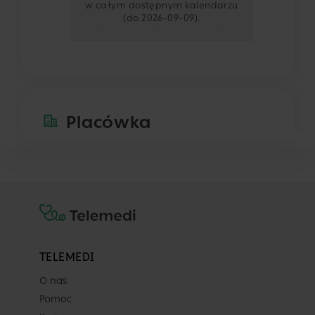
w całym dostępnym kalendarzu
(do 2026-09-09).
-
-
-
-
Placówka
Centrum Medyczne POLMED Katowic
ul. Dąbrówki 10
Katowice
Pokaż na mapie
Lekarz
TELEMEDI
O nas
Dowolny z tej placówki
Pomoc