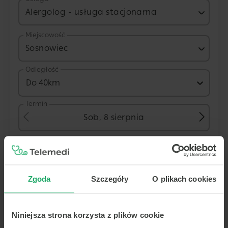
Alergolog - usługa stacjonarna
Miejscowość
Sosnowiec
Odległość
Do 40km
Termin
Sob, 8 sierpnia
Placówka
Zgoda
Szczegóły
O plikach cookies
Centrum Medyczne POLMED Sosnowi
Niniejsza strona korzysta z plików cookie
ul. Modrzejowska 32 B