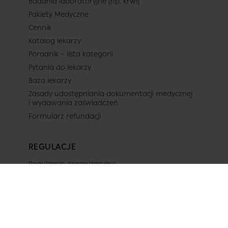
Badania laboratoryjne (np. krwi)
Pakiety Medyczne
Cennik
Katalog lekarzy
Poradnik – lista kategorii
Pytania do lekarzy
Baza lekarzy
Zasady udostępniania dokumentacji medycznej
i wydawania zaświadczeń
Formularz refundacji
REGULACJE
Regulamin organizacyjny
Polityka prywatności
Regulamin świadczenia usług
Projekty unijne