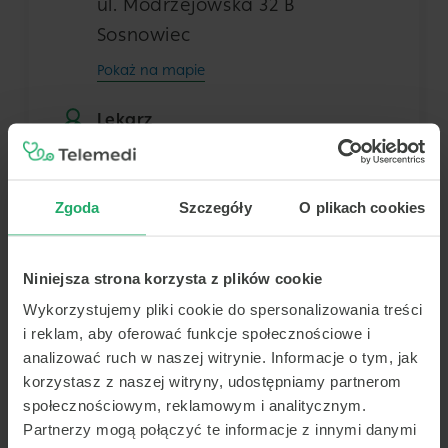
ul. Modrzejowska 32 B
Sosnowiec
Pokaż na mapie
Lekarz
Dowolny z tej placówki
Zgoda
Szczegóły
O plikach cookies
Termin
Niniejsza strona korzysta z plików cookie
Dziś
Jutro
Niedz.
Pon.
Wykorzystujemy pliki cookie do spersonalizowania treści
7 sierpnia
8 sierpnia
9 sierpnia
10 sierpnia
i reklam, aby oferować funkcje społecznościowe i
-
-
-
-
analizować ruch w naszej witrynie. Informacje o tym, jak
korzystasz z naszej witryny, udostępniamy partnerom
-
-
-
-
społecznościowym, reklamowym i analitycznym.
Brak terminów
-
-
-
-
Partnerzy mogą połączyć te informacje z innymi danymi