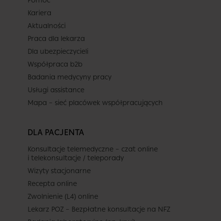
Pomoc
Kariera
Termin
Aktualności
Praca dla lekarza
Dla ubezpieczycieli
Dziś
Jutro
Niedz.
Pon.
Współpraca b2b
7 sierpnia
8 sierpnia
9 sierpnia
10 sierpnia
Badania medycyny pracy
-
-
-
-
Usługi assistance
-
-
-
-
Mapa – sieć placówek współpracujących
Brak terminów
-
-
-
-
DLA PACJENTA
Brak dalszych wolnych terminów
-
-
-
-
w całym dostępnym kalendarzu
Konsultacje telemedyczne – czat online
(do 2026-09-08).
i telekonsultacje / teleporady
-
-
-
-
Wizyty stacjonarne
Recepta online
Zwolnienie (L4) online
Lekarz POZ – Bezpłatne konsultacje na NFZ