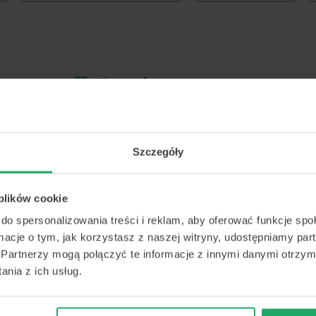
Termin
Dziś
Jutro
Sob.
Nied
6 sierpnia
7 sierpnia
8 sierpnia
9 sierp
Szczegóły
-
-
-
-
-
-
-
-
 plików cookie
Brak termin
-
-
-
-
do spersonalizowania treści i reklam, aby oferować funkcje sp
ormacje o tym, jak korzystasz z naszej witryny, udostępniamy p
-
-
-
-
Partnerzy mogą połączyć te informacje z innymi danymi otrzym
Właśnie sprawdzamy, czy do 2026-0
nia z ich usług.
terminy
-
-
-
-