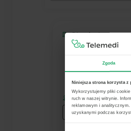
Placówka
Centrum Medyczne
POLMED Sosnowiec
Zgoda
ul. Modrzejowska 32 B
Sosnowiec
Niniejsza strona korzysta z
Pokaż na mapie
Wykorzystujemy pliki cookie 
Lekarz
ruch w naszej witrynie. Inf
reklamowym i analitycznym. 
uzyskanymi podczas korzysta