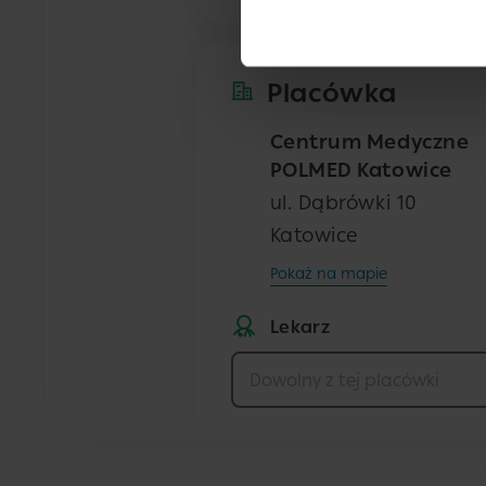
Placówka
Centrum Medyczne
POLMED Katowice
ul. Dąbrówki 10
Katowice
Pokaż na mapie
Lekarz