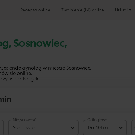
Recepta online
Zwolnienie (L4) online
Usługi
og, Sosnowiec,
rza: endokrynolog w mieście Sosnowiec.
ów się online.
izyty bez kolejek.
min
Miejscowość
Odległość
na
268 PLN
Sosnowiec
Do 40km