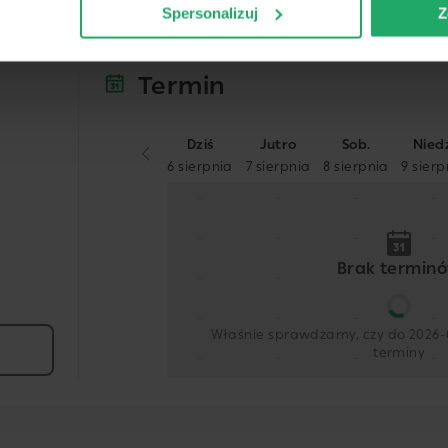
Spersonalizuj
Z
Termin
Dziś
Jutro
Sob.
Nied
6 sierpnia
7 sierpnia
8 sierpnia
9 sierp
-
-
-
-
-
-
-
-
Brak termin
-
-
-
-
-
-
-
-
Właśnie sprawdzamy, czy do 2026-0
terminy
-
-
-
-