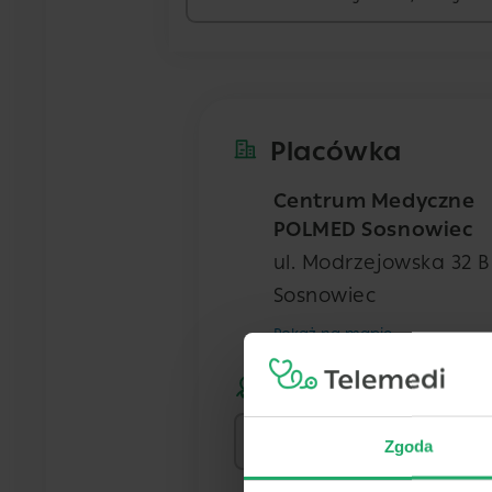
Placówka
Centrum Medyczne
POLMED Sosnowiec
ul. Modrzejowska 32 B
Sosnowiec
Pokaż na mapie
Lekarz
Zgoda