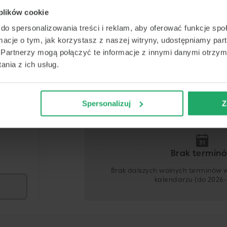
 plików cookie
do spersonalizowania treści i reklam, aby oferować funkcje sp
ormacje o tym, jak korzystasz z naszej witryny, udostępniamy p
Termin
Partnerzy mogą połączyć te informacje z innymi danymi otrzym
nia z ich usług.
Dziś
Jutro
Niedz.
Pon
7 sierpnia
8 sierpnia
9 sierpnia
10 sier
Spersonalizuj
Z
-
-
-
-
-
-
-
-
-
-
-
-
Brak termin
-
-
-
-
Brak dalszych wolnych terminów
kalendarzu (do 2026-
-
-
-
-