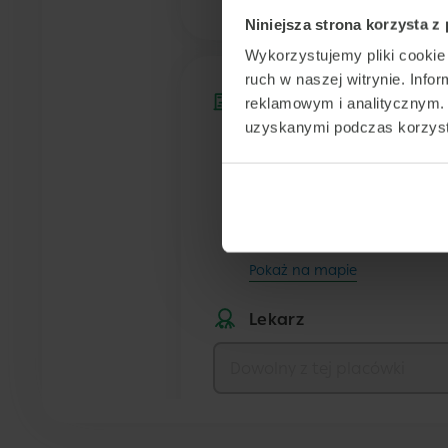
Niniejsza strona korzysta z
Wykorzystujemy pliki cookie 
ruch w naszej witrynie. Inf
Placówka
reklamowym i analitycznym. 
uzyskanymi podczas korzysta
Centrum Medyczne
POLMED Katowice
ul. Dąbrówki 10
Katowice
Pokaż na mapie
Lekarz