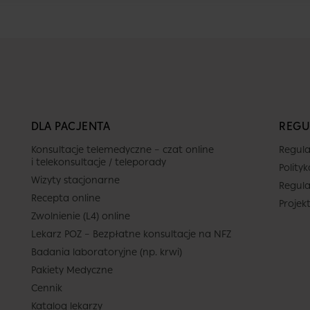
DLA PACJENTA
REGU
Konsultacje telemedyczne – czat online
Regula
i telekonsultacje / teleporady
Polity
Wizyty stacjonarne
Regula
Recepta online
Projek
Zwolnienie (L4) online
Lekarz POZ – Bezpłatne konsultacje na NFZ
Badania laboratoryjne (np. krwi)
Pakiety Medyczne
Cennik
Katalog lekarzy