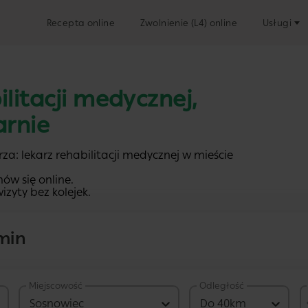
Recepta online
Zwolnienie (L4) online
Usługi
ilitacji medycznej,
arnie
za: lekarz rehabilitacji medycznej w mieście
ów się online.
izyty bez kolejek.
min
Miejscowość
Odległość
usługa stacjonarna
Sosnowiec
249 PLN
Do 40km