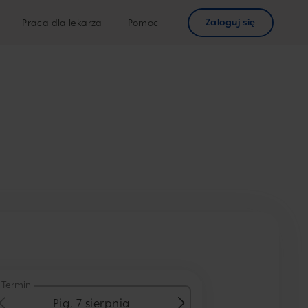
Zaloguj się
Praca dla lekarza
Pomoc
Termin
Pią, 7 sierpnia