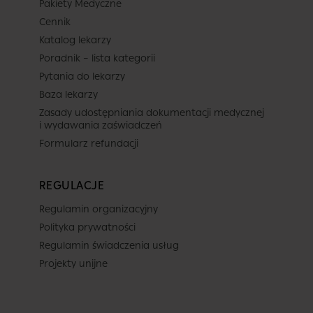
Pakiety Medyczne
Cennik
Centrum Medyczne POLMED Gdańsk 
Katalog lekarzy
ul. Pilotów 23 E/28
Poradnik – lista kategorii
Gdańsk
Pytania do lekarzy
Pokaż na mapie
Baza lekarzy
Zasady udostępniania dokumentacji medycznej
i wydawania zaświadczeń
Lekarz
Formularz refundacji
Dowolny z tej placówki
REGULACJE
Termin
Regulamin organizacyjny
Polityka prywatności
Regulamin świadczenia usług
Dziś
Jutro
Niedz.
Pon.
Projekty unijne
7 sierpnia
8 sierpnia
9 sierpnia
10 sierpnia
-
-
-
-