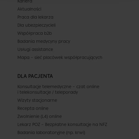
Kariera
Termin
Aktualności
Praca dla lekarza
Dla ubezpieczycieli
Dziś
Jutro
Niedz.
Pon.
Współpraca b2b
7 sierpnia
8 sierpnia
9 sierpnia
10 sierpnia
Badania medycyny pracy
-
-
-
-
Usługi assistance
-
-
-
-
Mapa – sieć placówek współpracujących
Brak terminów
-
-
-
-
DLA PACJENTA
Brak dalszych wolnych terminów
-
-
-
-
w całym dostępnym kalendarzu
Konsultacje telemedyczne – czat online
(do 2026-09-08).
i telekonsultacje / teleporady
-
-
-
-
Wizyty stacjonarne
Recepta online
Zwolnienie (L4) online
Lekarz POZ – Bezpłatne konsultacje na NFZ
Badania laboratoryjne (np. krwi)
Placówka