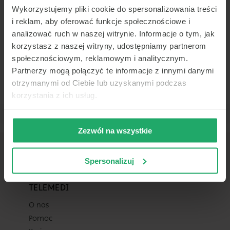
w całym dostępnym kalendarzu
Wykorzystujemy pliki cookie do spersonalizowania treści
(do 2026-09-08).
-
-
-
-
i reklam, aby oferować funkcje społecznościowe i
analizować ruch w naszej witrynie. Informacje o tym, jak
korzystasz z naszej witryny, udostępniamy partnerom
społecznościowym, reklamowym i analitycznym.
Partnerzy mogą połączyć te informacje z innymi danymi
otrzymanymi od Ciebie lub uzyskanymi podczas
Placówka
korzystania z ich usług.
Centrum Medyczne POLMED Starogar
ul. Hallera 19 E
Zezwól na wszystkie
Starogard Gdański
Spersonalizuj
Pokaż na mapie
Lekarz
TELEMEDI
O nas
Dowolny z tej placówki
Pomoc