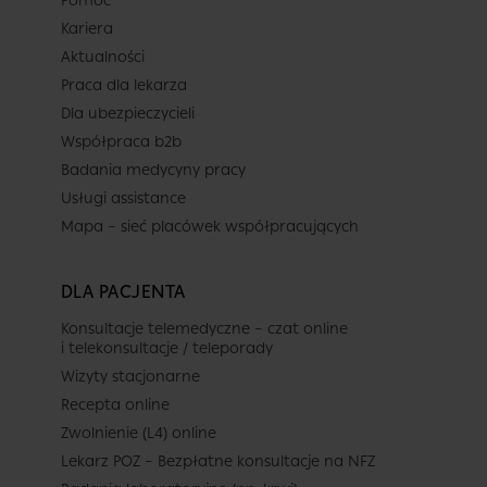
Pomoc
Kariera
Termin
Aktualności
Praca dla lekarza
Dla ubezpieczycieli
Dziś
Jutro
Śr.
Czw.
Współpraca b2b
10 sierpnia
11 sierpnia
12 sierpnia
13 sierpnia
Badania medycyny pracy
-
-
-
-
Usługi assistance
-
-
-
-
Mapa – sieć placówek współpracujących
Brak terminów
-
-
-
-
DLA PACJENTA
Brak dalszych wolnych terminów
-
-
-
-
w całym dostępnym kalendarzu
Konsultacje telemedyczne – czat online
(do 2026-09-11).
i telekonsultacje / teleporady
-
-
-
-
Wizyty stacjonarne
Recepta online
Zwolnienie (L4) online
Lekarz POZ – Bezpłatne konsultacje na NFZ