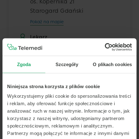
os. Kopernika 21
Starogard Gdański
Pokaż na mapie
Lekarz
Dowolny z tej placówki
Zgoda
Szczegóły
O plikach cookies
Termin
Niniejsza strona korzysta z plików cookie
Dziś
Jutro
Śr.
Czw.
Wykorzystujemy pliki cookie do spersonalizowania treści
10 sierpnia
11 sierpnia
12 sierpnia
13 sierpnia
i reklam, aby oferować funkcje społecznościowe i
-
-
-
-
analizować ruch w naszej witrynie. Informacje o tym, jak
korzystasz z naszej witryny, udostępniamy partnerom
-
-
-
-
społecznościowym, reklamowym i analitycznym.
Brak terminów
-
-
-
-
Partnerzy mogą połączyć te informacje z innymi danymi