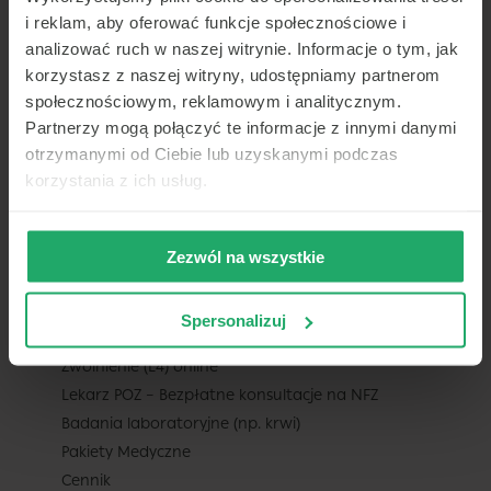
Praca dla lekarza
i reklam, aby oferować funkcje społecznościowe i
Dla ubezpieczycieli
analizować ruch w naszej witrynie. Informacje o tym, jak
Współpraca b2b
korzystasz z naszej witryny, udostępniamy partnerom
społecznościowym, reklamowym i analitycznym.
Badania medycyny pracy
Partnerzy mogą połączyć te informacje z innymi danymi
Usługi assistance
otrzymanymi od Ciebie lub uzyskanymi podczas
Mapa – sieć placówek współpracujących
korzystania z ich usług.
DLA PACJENTA
Zezwól na wszystkie
Konsultacje telemedyczne – czat online
i telekonsultacje / teleporady
Wizyty stacjonarne
Spersonalizuj
Recepta online
Zwolnienie (L4) online
Lekarz POZ – Bezpłatne konsultacje na NFZ
Badania laboratoryjne (np. krwi)
Pakiety Medyczne
Cennik