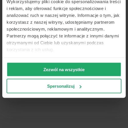
wprowadź inne miasto) żeby ponowić
Wykorzystujemy pliki cookie do spersonalizowania treści
wyszukiwanie.
Jeśli nadal nie możesz znaleźć
i reklam, aby oferować funkcje społecznościowe i
placówek - zadzwoń do nas, pomożemy:
analizować ruch w naszej witrynie. Informacje o tym, jak
+48223574949
.
korzystasz z naszej witryny, udostępniamy partnerom
społecznościowym, reklamowym i analitycznym.
Partnerzy mogą połączyć te informacje z innymi danymi
otrzymanymi od Ciebie lub uzyskanymi podczas
korzystania z ich usług.
Zezwól na wszystkie
Spersonalizuj