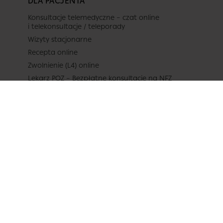
DLA PACJENTA
Konsultacje telemedyczne – czat online
i telekonsultacje / teleporady
Wizyty stacjonarne
Recepta online
Zwolnienie (L4) online
Lekarz POZ – Bezpłatne konsultacje na NFZ
Badania laboratoryjne (np. krwi)
Pakiety Medyczne
Cennik
Katalog lekarzy
Poradnik – lista kategorii
Pytania do lekarzy
Baza lekarzy
Zasady udostępniania dokumentacji medycznej
i wydawania zaświadczeń
Formularz refundacji