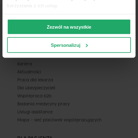
korzystania z ich usług.
Zezwól na wszystkie
TELEMEDI
Spersonalizuj
O nas
Pomoc
Kariera
Aktualności
Praca dla lekarza
Dla ubezpieczycieli
Współpraca b2b
Badania medycyny pracy
Usługi assistance
Mapa – sieć placówek współpracujących