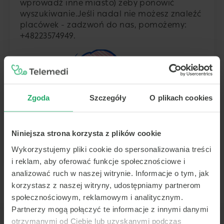
wprowadź inne miasto) żeby ponowić
wyszukiwanie.
Jeśli nadal nie możesz znaleźć
placówek - zadzwoń do nas, pomożemy:
+48223574949
.
Zgoda
Szczegóły
O plikach cookies
Niniejsza strona korzysta z plików cookie
Wykorzystujemy pliki cookie do spersonalizowania treści
i reklam, aby oferować funkcje społecznościowe i
analizować ruch w naszej witrynie. Informacje o tym, jak
korzystasz z naszej witryny, udostępniamy partnerom
społecznościowym, reklamowym i analitycznym.
Partnerzy mogą połączyć te informacje z innymi danymi
otrzymanymi od Ciebie lub uzyskanymi podczas