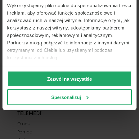
w całym dostępnym kalendarzu
Wykorzystujemy pliki cookie do spersonalizowania treści
(do 2026-09-07).
-
-
-
-
i reklam, aby oferować funkcje społecznościowe i
analizować ruch w naszej witrynie. Informacje o tym, jak
korzystasz z naszej witryny, udostępniamy partnerom
społecznościowym, reklamowym i analitycznym.
Partnerzy mogą połączyć te informacje z innymi danymi
otrzymanymi od Ciebie lub uzyskanymi podczas
Placówka
korzystania z ich usług.
Centrum Medyczne POLMED Warsza
ul. Twarda 18
Zezwól na wszystkie
Warszawa
Spersonalizuj
Pokaż na mapie
Lekarz
TELEMEDI
O nas
Dowolny z tej placówki
Pomoc