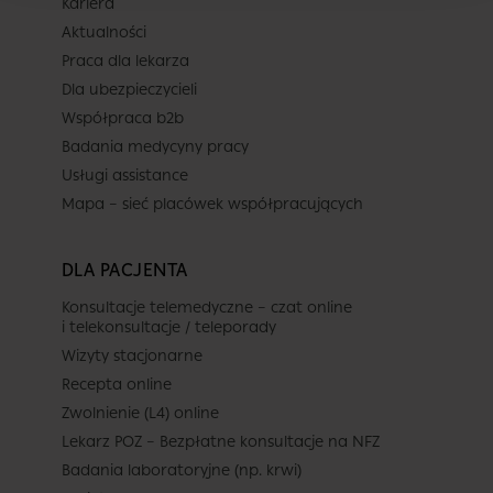
Kariera
Termin
Aktualności
Praca dla lekarza
Dla ubezpieczycieli
Dziś
Jutro
Sob.
Niedz.
Współpraca b2b
6 sierpnia
7 sierpnia
8 sierpnia
9 sierpnia
Badania medycyny pracy
-
-
-
-
Usługi assistance
-
-
-
-
Mapa – sieć placówek współpracujących
Brak terminów
-
-
-
-
DLA PACJENTA
Brak dalszych wolnych terminów
-
-
-
-
w całym dostępnym kalendarzu
Konsultacje telemedyczne – czat online
(do 2026-09-07).
i telekonsultacje / teleporady
-
-
-
-
Wizyty stacjonarne
Recepta online
Zwolnienie (L4) online
Lekarz POZ – Bezpłatne konsultacje na NFZ
Badania laboratoryjne (np. krwi)
Placówka