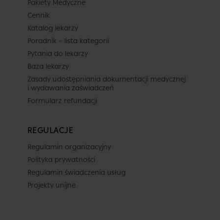
Pakiety Medyczne
Cennik
Centrum Medyczne POLMED Warsza
Katalog lekarzy
ul. Targowa 24
Poradnik – lista kategorii
Warszawa
Pytania do lekarzy
Pokaż na mapie
Baza lekarzy
Zasady udostępniania dokumentacji medycznej
i wydawania zaświadczeń
Lekarz
Formularz refundacji
Dowolny z tej placówki
REGULACJE
Termin
Regulamin organizacyjny
Polityka prywatności
Regulamin świadczenia usług
Dziś
Jutro
Sob.
Niedz.
Projekty unijne
6 sierpnia
7 sierpnia
8 sierpnia
9 sierpnia
-
-
-
-