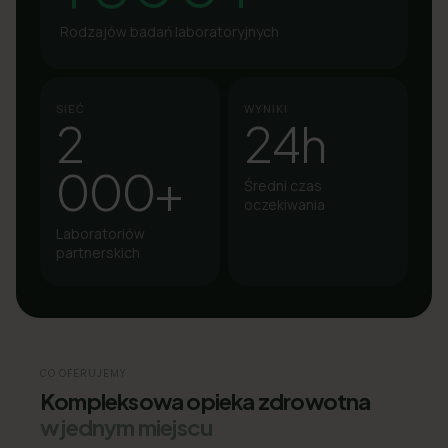
Rodzajów badań laboratoryjnych
SIEĆ
WYNIKI
2
24h
000+
Średni czas
oczekiwania
Laboratoriów
partnerskich
CO OFERUJEMY
Kompleksowa opieka zdrowotna
w jednym miejscu