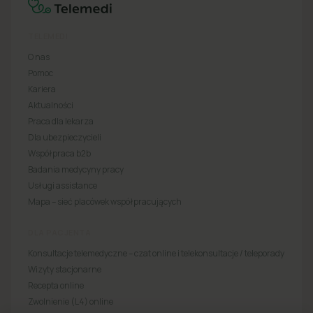
TELEMEDI
O nas
Pomoc
Kariera
Aktualności
Praca dla lekarza
Dla ubezpieczycieli
Współpraca b2b
Badania medycyny pracy
Usługi assistance
Mapa – sieć placówek współpracujących
DLA PACJENTA
Konsultacje telemedyczne – czat online i telekonsultacje / teleporady
Wizyty stacjonarne
Recepta online
Zwolnienie (L4) online