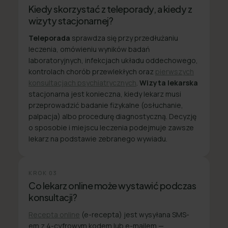
Kiedy skorzystać z teleporady, a kiedy z
wizyty stacjonarnej?
Teleporada
sprawdza się przy przedłużaniu
leczenia, omówieniu wyników badań
laboratoryjnych, infekcjach układu oddechowego,
kontrolach chorób przewlekłych oraz
pierwszych
konsultacjach psychiatrycznych
.
Wizyta lekarska
stacjonarna jest konieczna, kiedy lekarz musi
przeprowadzić badanie fizykalne (osłuchanie,
palpacja) albo procedurę diagnostyczną. Decyzję
o sposobie i miejscu leczenia podejmuje zawsze
lekarz na podstawie zebranego wywiadu.
KROK
03
Co lekarz online może wystawić podczas
konsultacji?
Recepta online
(e-recepta) jest wysyłana SMS-
em z 4-cyfrowym kodem lub e-mailem —