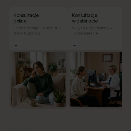
Konsultacje
Konsultacje
online
w gabinecie
Lekarz w ciągu 60 minut, 7
Wizyta u specjalisty w
dni w tygodniu
Twoim mieście
→
→