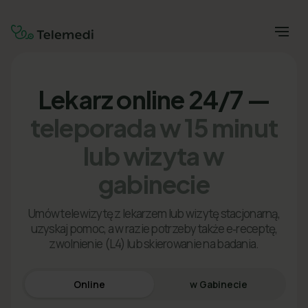
Lekarz online 24/7 —
teleporada w 15 minut
lub wizyta w
gabinecie
Umów telewizytę z lekarzem lub wizytę stacjonarną,
uzyskaj pomoc, a w razie potrzeby także e‑receptę,
zwolnienie (L4) lub skierowanie na badania.
Online
w Gabinecie