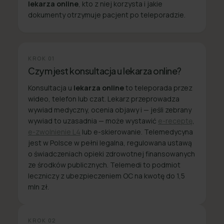
lekarza online
, kto z niej korzysta i jakie
dokumenty otrzymuje pacjent po teleporadzie.
KROK
01
Czym jest konsultacja u lekarza online?
Konsultacja u
lekarza online
to teleporada przez
wideo, telefon lub czat. Lekarz przeprowadza
wywiad medyczny, ocenia objawy i — jeśli zebrany
wywiad to uzasadnia — może wystawić
e-receptę
,
e-zwolnienie L4
lub e-skierowanie. Telemedycyna
jest w Polsce w pełni legalna, regulowana ustawą
o świadczeniach opieki zdrowotnej finansowanych
ze środków publicznych. Telemedi to podmiot
leczniczy z ubezpieczeniem OC na kwotę do 1,5
mln zł.
KROK
02