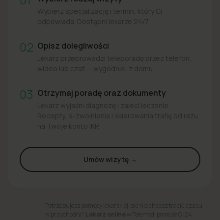
Wybierz specjalizację i termin, który Ci
odpowiada. Dostępni lekarze 24/7.
02
Opisz dolegliwości
Lekarz przeprowadzi teleporadę przez telefon,
wideo lub czat — wygodnie, z domu.
03
Otrzymaj poradę oraz dokumenty
Lekarz wyjaśni diagnozę i zaleci leczenie.
Recepty, e-zwolnienia i skierowania trafią od razu
na Twoje konto IKP.
Umów wizytę →
Potrzebujesz pomocy lekarskiej, ale nie chcesz tracić czasu
w przychodni?
Lekarz online
w Telemedi pomoże Ci 24