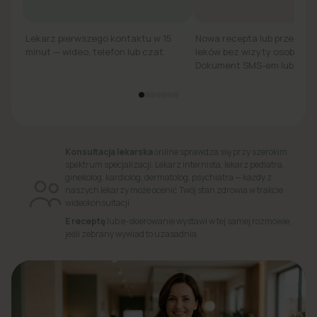
Lekarz pierwszego kontaktu w 15
Nowa recepta lub przedłuż
minut — wideo, telefon lub czat.
leków bez wizyty osobiście.
Dokument SMS-em lub e-ma
Konsultacja lekarska
online sprawdza się przy szerokim
spektrum specjalizacji. Lekarz internista, lekarz pediatra,
ginekolog, kardiolog, dermatolog, psychiatra — każdy z
naszych lekarzy może ocenić Twój stan zdrowia w trakcie
wideokonsultacji.
E receptę
lub e-skierowanie wystawi w tej samej rozmowie,
jeśli zebrany wywiad to uzasadnia.