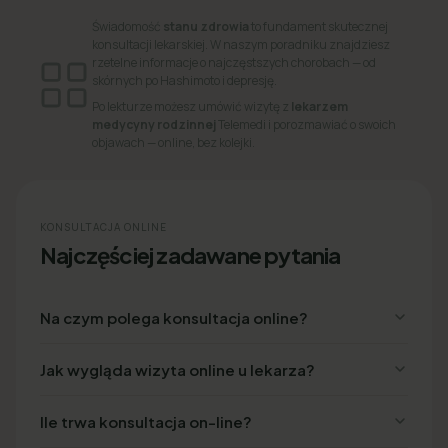
Świadomość
stanu zdrowia
to fundament skutecznej
konsultacji lekarskiej. W naszym poradniku znajdziesz
rzetelne informacje o najczęstszych chorobach — od
skórnych po Hashimoto i depresję.
Po lekturze możesz umówić wizytę z
lekarzem
medycyny rodzinnej
Telemedi i porozmawiać o swoich
objawach — online, bez kolejki.
KONSULTACJA ONLINE
Najczęściej zadawane pytania
Na czym polega konsultacja online?
Jak wygląda wizyta online u lekarza?
Ile trwa konsultacja on-line?