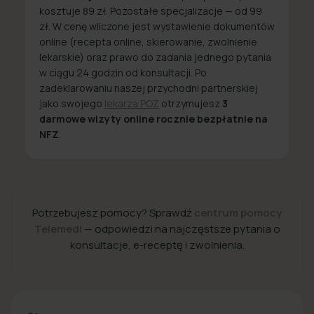
kosztuje 89 zł. Pozostałe specjalizacje — od 99
zł. W cenę wliczone jest wystawienie dokumentów
online (recepta online, skierowanie, zwolnienie
lekarskie) oraz prawo do zadania jednego pytania
w ciągu 24 godzin od konsultacji. Po
zadeklarowaniu naszej przychodni partnerskiej
jako swojego
lekarza POZ
otrzymujesz
3
darmowe wizyty online rocznie bezpłatnie na
NFZ
.
Potrzebujesz pomocy? Sprawdź
centrum pomocy
Telemedi
— odpowiedzi na najczęstsze pytania o
konsultacje, e-receptę i zwolnienia.
+48 22 357 49 49