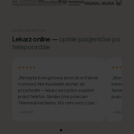
OPINIE PACJENTÓW
Lekarz online —
opinie pacjentów po
teleporadzie
★★★★★
★★★★★
„Recepta była gotowa jeszcze w trakcie
„Skorzysta
rozmowy. Nie musiałam jechać do
konsultacja
przychodni — lekarz wszystko wyjaśnił
Serdecznie
przez telefon. Serdecznie polecam
pracuje zda
Telemedi każdemu, kto ceni swój czas."
— Anna K.
— Marcin W.