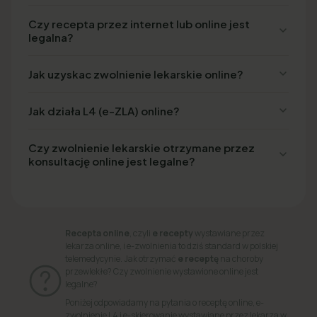
Czy recepta przez internet lub online jest
legalna?
Jak uzyskac zwolnienie lekarskie online?
Jak działa L4 (e-ZLA) online?
Czy zwolnienie lekarskie otrzymane przez
konsultację online jest legalne?
Recepta online
, czyli
e recepty
wystawiane przez
lekarza online, i e-zwolnienia to dziś standard w polskiej
telemedycynie. Jak otrzymać
e receptę
na choroby
przewlekłe? Czy zwolnienie wystawione online jest
legalne?
Poniżej odpowiadamy na pytania o receptę online, e-
zwolnienie L4 i e-skierowanie wystawiane przez lekarza w