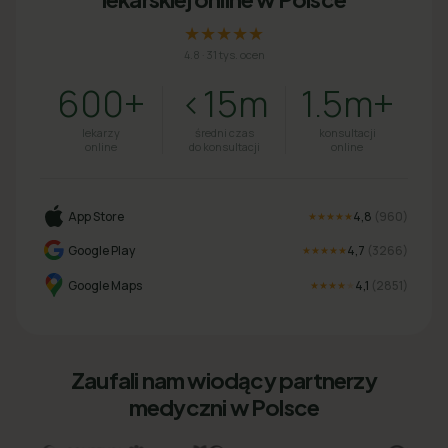
★★★★★
4.8
·
31 tys. ocen
600+
<15m
1.5m+
lekarzy
średni czas
konsultacji
online
do konsultacji
online
App Store
4,8
(
960
)
★★★★★
Google Play
4,7
(
3266
)
★★★★★
Google Maps
4,1
(
2851
)
★★★★
★
Zaufali nam wiodący partnerzy
medyczni w Polsce