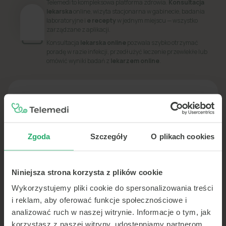
Telemedi to kompleksowa platforma zdrowia.
Konsultacja
lekarska
online, wizyta stacjonarna w gabinecie, badania
laboratoryjne i
e recepty
w jednym miejscu — wszystko
zarządzane z aplikacji.
Konsultacja
lekarska online
pozwala szybko otrzymać
poradę w razie infekcji, przedłużyć leczenie przewlekłe lub
omówić wyniki badań z
lekarzem online
.
PORADNIK
Dowiedz się więcej o swoim zdrowiu
Zgoda
Szczegóły
O plikach cookies
Niniejsza strona korzysta z plików cookie
Wykorzystujemy pliki cookie do spersonalizowania treści
i reklam, aby oferować funkcje społecznościowe i
analizować ruch w naszej witrynie. Informacje o tym, jak
korzystasz z naszej witryny, udostępniamy partnerom