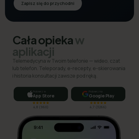
Zapisz się do przychodni
Cała opieka
w
aplikacji
Telemedycyna w Twoim telefonie — wideo, czat
lub telefon. Teleporady, e-recepty, e-skierowania
i historia konsultacji zawsze pod ręką.
Pobierz w
Pobierz na
App Store
Google Play
4,8
(
960
)
4,7
(
3266
)