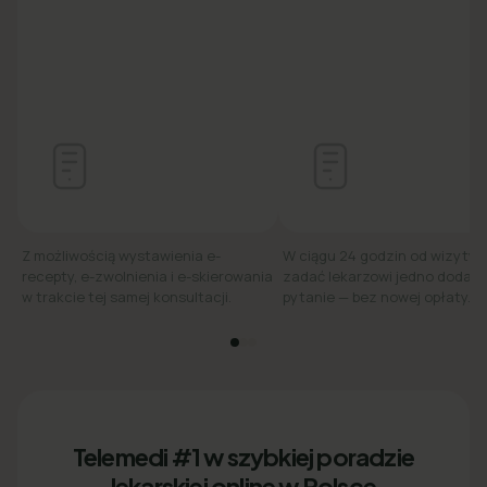
Z możliwością wystawienia e-
W ciągu 24 godzin od wizyty
recepty, e-zwolnienia i e-skierowania
zadać lekarzowi jedno dodat
w trakcie tej samej konsultacji.
pytanie — bez nowej opłaty.
Telemedi #1 w szybkiej poradzie
lekarskiej online w Polsce