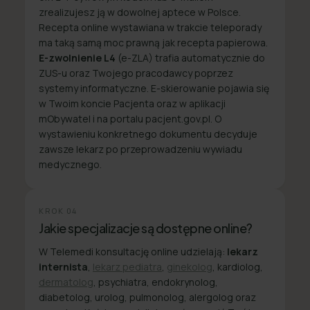
zrealizujesz ją w dowolnej aptece w Polsce.
Recepta online wystawiana w trakcie teleporady
ma taką samą moc prawną jak recepta papierowa.
E-zwolnienie L4
(e-ZLA) trafia automatycznie do
ZUS-u oraz Twojego pracodawcy poprzez
systemy informatyczne. E-skierowanie pojawia się
w Twoim koncie Pacjenta oraz w aplikacji
mObywatel i na portalu pacjent.gov.pl. O
wystawieniu konkretnego dokumentu decyduje
zawsze lekarz po przeprowadzeniu wywiadu
medycznego.
KROK
04
Jakie specjalizacje są dostępne online?
W Telemedi konsultację online udzielają:
lekarz
internista
,
lekarz pediatra
,
ginekolog
, kardiolog,
dermatolog
, psychiatra, endokrynolog,
diabetolog, urolog, pulmonolog, alergolog oraz