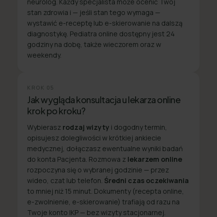
neurolog. Każdy specjalista może ocenić Twój
stan zdrowia i — jeśli stan tego wymaga —
wystawić e-receptę lub e-skierowanie na dalszą
diagnostykę. Pediatra online dostępny jest 24
godziny na dobę, także wieczorem oraz w
weekendy.
KROK
05
Jak wygląda konsultacja u lekarza online
krok po kroku?
Wybierasz
rodzaj wizyty
i dogodny termin,
opisujesz dolegliwości w krótkiej ankiecie
medycznej, dołączasz ewentualne wyniki badań
do konta Pacjenta. Rozmowa z
lekarzem online
rozpoczyna się o wybranej godzinie — przez
wideo, czat lub telefon.
Średni czas oczekiwania
to mniej niż 15 minut. Dokumenty (recepta online,
e-zwolnienie, e-skierowanie) trafiają od razu na
Twoje konto IKP — bez wizyty stacjonarnej.