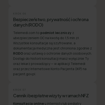
KROK
06
Bezpieczeństwo, prywatność i ochrona
danych (RODO)
Telemedi.com to
podmiot leczniczy
z
ubezpieczeniem OC na kwotę do 1,5 mln zł.
Wszystkie konsultacje są szyfrowane, a
dokumentacja medyczna jest chroniona zgodnie z
RODO
oraz ustawą o ochronie danych osobowych.
Dostęp do historii konsultacji masz wyłącznie Ty
oraz lekarz prowadzący — w aplikacji Telemedi
oraz przez Internetowe Konto Pacjenta (IKP) na
pacjent.gov.pl.
KROK
07
Cennik i bezpłatne wizyty w ramach NFZ
Konsultacja online
u internisty lub pediatry