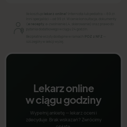
Ile kosztuje
lekarz online
? Internista lub pediatra — 89 zł.
Inni specjaliści — od 99 zł. W cenie konsultacja, dokumenty
(
e recepty
, e-zwolnienie L4, skierowanie) oraz prawo do
pytania dodatkowego w ciągu 24 godzin.
Bezpłatne wizyty dostępne w ramach
POZ z NFZ
—
szczegóły w sekcji wyżej.
Lekarz online
w ciągu godziny
Wypełnij ankietę — lekarz oceni i
zdecyduje. Brak wskazań? Zwrócimy
opłatę.