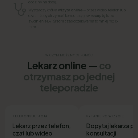
godziny na dobę.
Wystarczy krótka
wizyta online
— przez wideo, telefon lub
czat — żeby otrzymać konsultację,
e-receptę
lub e-
zwolnienie L4. Średni czas oczekiwania to mniej niż 15
minut.
W CZYM MOŻEMY CI POMÓC
Lekarz online —
co
otrzymasz po jednej
teleporadzie
TELEKONSULTACJA
PYTANIE PO WIZYCIE
Lekarz przez telefon,
Dopytaj lekarza p
czat lub wideo
konsultacji