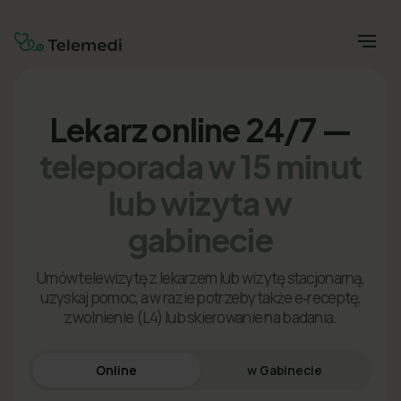
Lekarz online 24/7 —
teleporada w 15 minut
lub wizyta w
gabinecie
Umów telewizytę z lekarzem lub wizytę stacjonarną,
uzyskaj pomoc, a w razie potrzeby także e‑receptę,
zwolnienie (L4) lub skierowanie na badania.
Online
w Gabinecie