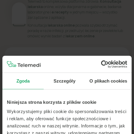
Telemedi to kompleksowa platforma zdrowia.
Konsultacja
lekarska
online, wizyta stacjonarna w gabinecie, badania
laboratoryjne i
e recepty
w jednym miejscu — wszystko
zarządzane z aplikacji.
Konsultacja
lekarska online
pozwala szybko otrzymać
poradę w razie infekcji, przedłużyć leczenie przewlekłe lub
omówić wyniki badań z
lekarzem online
.
PORADNIK
Dowiedz się więcej o swoim zdrowiu
Zgoda
Szczegóły
O plikach cookies
Niniejsza strona korzysta z plików cookie
Wykorzystujemy pliki cookie do spersonalizowania treści
i reklam, aby oferować funkcje społecznościowe i
analizować ruch w naszej witrynie. Informacje o tym, jak
korzystasz z naszej witryny, udostępniamy partnerom