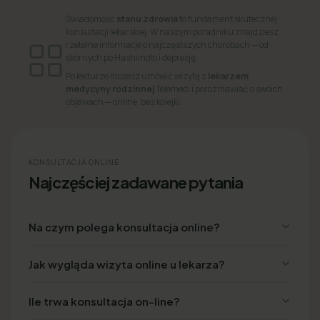
Świadomość
stanu zdrowia
to fundament skutecznej
konsultacji lekarskiej. W naszym poradniku znajdziesz
rzetelne informacje o najczęstszych chorobach — od
skórnych po Hashimoto i depresję.
Po lekturze możesz umówić wizytę z
lekarzem
medycyny rodzinnej
Telemedi i porozmawiać o swoich
objawach — online, bez kolejki.
KONSULTACJA ONLINE
Najczęściej zadawane pytania
Na czym polega konsultacja online?
Jak wygląda wizyta online u lekarza?
Ile trwa konsultacja on-line?