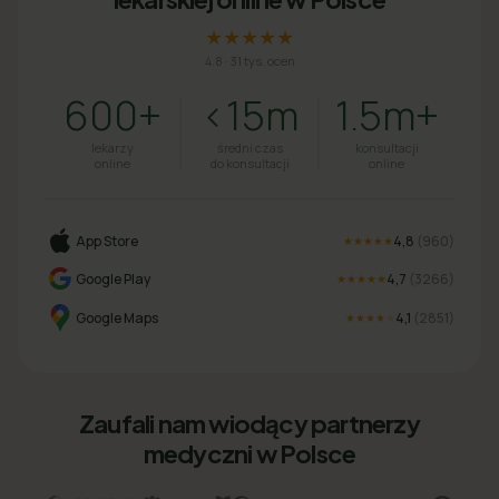
★★★★★
4.8
·
31 tys. ocen
600+
<15m
1.5m+
lekarzy
średni czas
konsultacji
online
do konsultacji
online
App Store
4,8
(
960
)
★★★★★
Google Play
4,7
(
3266
)
★★★★★
Google Maps
4,1
(
2851
)
★★★★
★
Zaufali nam wiodący partnerzy
medyczni w Polsce