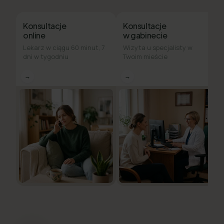
Konsultacje
Konsultacje
online
w gabinecie
Lekarz w ciągu 60 minut, 7
Wizyta u specjalisty w
dni w tygodniu
Twoim mieście
→
→