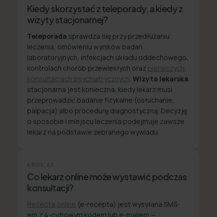
Kiedy skorzystać z teleporady, a kiedy z
wizyty stacjonarnej?
Teleporada
sprawdza się przy przedłużaniu
leczenia, omówieniu wyników badań
laboratoryjnych, infekcjach układu oddechowego,
kontrolach chorób przewlekłych oraz
pierwszych
konsultacjach psychiatrycznych
.
Wizyta lekarska
stacjonarna jest konieczna, kiedy lekarz musi
przeprowadzić badanie fizykalne (osłuchanie,
palpacja) albo procedurę diagnostyczną. Decyzję
o sposobie i miejscu leczenia podejmuje zawsze
lekarz na podstawie zebranego wywiadu.
KROK
03
Co lekarz online może wystawić podczas
konsultacji?
Recepta online
(e-recepta) jest wysyłana SMS-
em z 4-cyfrowym kodem lub e-mailem —