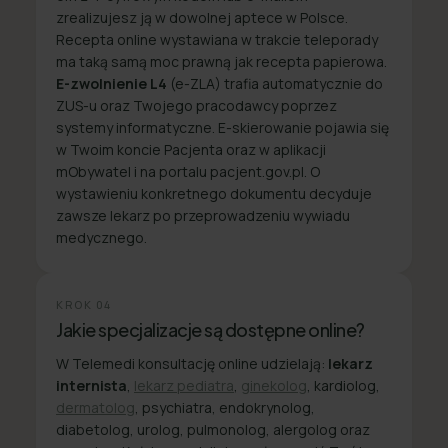
zrealizujesz ją w dowolnej aptece w Polsce.
Recepta online wystawiana w trakcie teleporady
ma taką samą moc prawną jak recepta papierowa.
E-zwolnienie L4
(e-ZLA) trafia automatycznie do
ZUS-u oraz Twojego pracodawcy poprzez
systemy informatyczne. E-skierowanie pojawia się
w Twoim koncie Pacjenta oraz w aplikacji
mObywatel i na portalu pacjent.gov.pl. O
wystawieniu konkretnego dokumentu decyduje
zawsze lekarz po przeprowadzeniu wywiadu
medycznego.
KROK
04
Jakie specjalizacje są dostępne online?
W Telemedi konsultację online udzielają:
lekarz
internista
,
lekarz pediatra
,
ginekolog
, kardiolog,
dermatolog
, psychiatra, endokrynolog,
diabetolog, urolog, pulmonolog, alergolog oraz