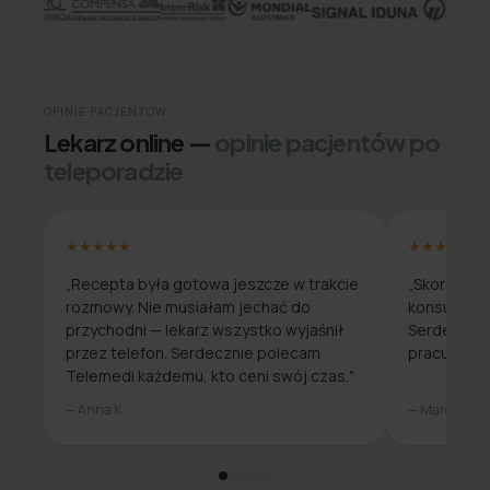
OPINIE PACJENTÓW
Lekarz online —
opinie pacjentów po
teleporadzie
★★★★★
★★★★★
„Recepta była gotowa jeszcze w trakcie
„Skorzysta
rozmowy. Nie musiałam jechać do
konsultacja
przychodni — lekarz wszystko wyjaśnił
Serdecznie
przez telefon. Serdecznie polecam
pracuje zda
Telemedi każdemu, kto ceni swój czas."
— Anna K.
— Marcin W.