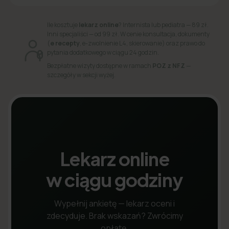
Ile kosztuje
lekarz online
? Internista lub pediatra — 89 zł.
Inni specjaliści — od 99 zł. W cenie konsultacja, dokumenty
(
e recepty
, e-zwolnienie L4, skierowanie) oraz prawo do
pytania dodatkowego w ciągu 24 godzin.
Bezpłatne wizyty dostępne w ramach
POZ z NFZ
—
szczegóły w sekcji wyżej.
Lekarz online
w ciągu godziny
Wypełnij ankietę — lekarz oceni i
zdecyduje. Brak wskazań? Zwrócimy
opłatę.