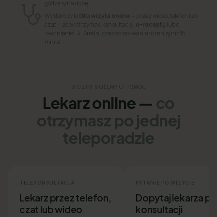
godziny na dobę.
Wystarczy krótka
wizyta online
— przez wideo, telefon lub
czat — żeby otrzymać konsultację,
e-receptę
lub e-
zwolnienie L4. Średni czas oczekiwania to mniej niż 15
minut.
W CZYM MOŻEMY CI POMÓC
Lekarz online —
co
otrzymasz po jednej
teleporadzie
TELEKONSULTACJA
PYTANIE PO WIZYCIE
Lekarz przez telefon,
Dopytaj lekarza p
czat lub wideo
konsultacji