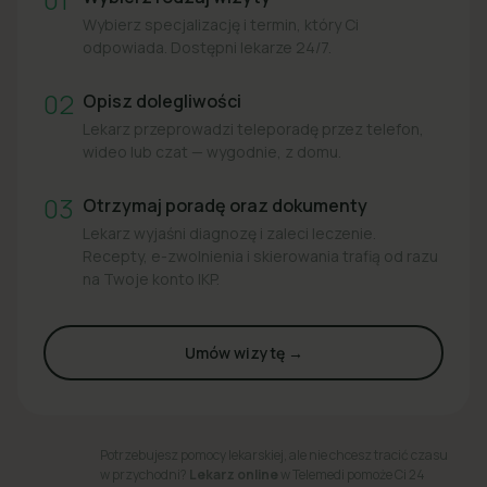
Wybierz specjalizację i termin, który Ci
odpowiada. Dostępni lekarze 24/7.
02
Opisz dolegliwości
Lekarz przeprowadzi teleporadę przez telefon,
wideo lub czat — wygodnie, z domu.
03
Otrzymaj poradę oraz dokumenty
Lekarz wyjaśni diagnozę i zaleci leczenie.
Recepty, e-zwolnienia i skierowania trafią od razu
na Twoje konto IKP.
Umów wizytę →
Potrzebujesz pomocy lekarskiej, ale nie chcesz tracić czasu
w przychodni?
Lekarz online
w Telemedi pomoże Ci 24