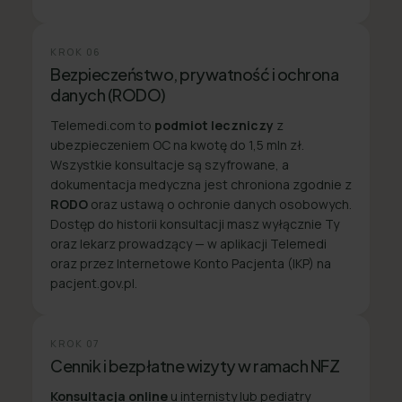
KROK
06
Bezpieczeństwo, prywatność i ochrona
danych (RODO)
Telemedi.com to
podmiot leczniczy
z
ubezpieczeniem OC na kwotę do 1,5 mln zł.
Wszystkie konsultacje są szyfrowane, a
dokumentacja medyczna jest chroniona zgodnie z
RODO
oraz ustawą o ochronie danych osobowych.
Dostęp do historii konsultacji masz wyłącznie Ty
oraz lekarz prowadzący — w aplikacji Telemedi
oraz przez Internetowe Konto Pacjenta (IKP) na
pacjent.gov.pl.
KROK
07
Cennik i bezpłatne wizyty w ramach NFZ
Konsultacja online
u internisty lub pediatry