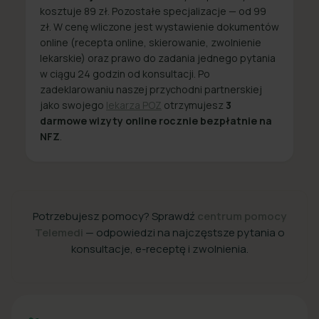
kosztuje 89 zł. Pozostałe specjalizacje — od 99
zł. W cenę wliczone jest wystawienie dokumentów
online (recepta online, skierowanie, zwolnienie
lekarskie) oraz prawo do zadania jednego pytania
w ciągu 24 godzin od konsultacji. Po
zadeklarowaniu naszej przychodni partnerskiej
jako swojego
lekarza POZ
otrzymujesz
3
darmowe wizyty online rocznie bezpłatnie na
NFZ
.
Potrzebujesz pomocy? Sprawdź
centrum pomocy
Telemedi
— odpowiedzi na najczęstsze pytania o
konsultacje, e-receptę i zwolnienia.
+48 22 357 49 49