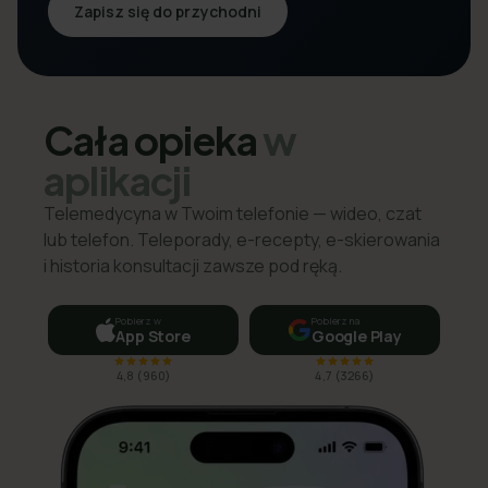
Zapisz się do przychodni
Cała opieka
w
aplikacji
Telemedycyna w Twoim telefonie — wideo, czat
lub telefon. Teleporady, e-recepty, e-skierowania
i historia konsultacji zawsze pod ręką.
Pobierz w
Pobierz na
App Store
Google Play
4,8
(
960
)
4,7
(
3266
)