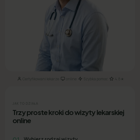
Certyfikowani lekarze
online
Szybka pomoc
4.8★
·
·
·
JAK TO DZIAŁA
Trzy proste kroki do wizyty lekarskiej
online
01
Wybierz rodzaj wizyty