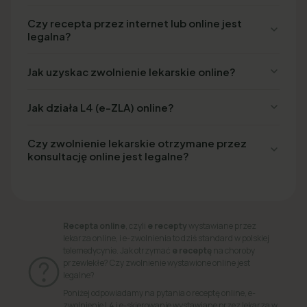
Czy recepta przez internet lub online jest
legalna?
Jak uzyskac zwolnienie lekarskie online?
Jak działa L4 (e-ZLA) online?
Czy zwolnienie lekarskie otrzymane przez
konsultację online jest legalne?
Recepta online
, czyli
e recepty
wystawiane przez
lekarza online, i e-zwolnienia to dziś standard w polskiej
telemedycynie. Jak otrzymać
e receptę
na choroby
przewlekłe? Czy zwolnienie wystawione online jest
legalne?
Poniżej odpowiadamy na pytania o receptę online, e-
zwolnienie L4 i e-skierowanie wystawiane przez lekarza w