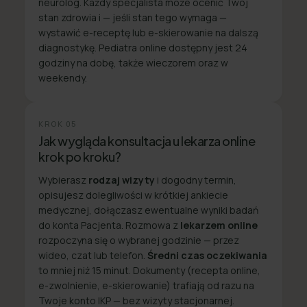
neurolog. Każdy specjalista może ocenić Twój
stan zdrowia i — jeśli stan tego wymaga —
wystawić e-receptę lub e-skierowanie na dalszą
diagnostykę. Pediatra online dostępny jest 24
godziny na dobę, także wieczorem oraz w
weekendy.
KROK
05
Jak wygląda konsultacja u lekarza online
krok po kroku?
Wybierasz
rodzaj wizyty
i dogodny termin,
opisujesz dolegliwości w krótkiej ankiecie
medycznej, dołączasz ewentualne wyniki badań
do konta Pacjenta. Rozmowa z
lekarzem online
rozpoczyna się o wybranej godzinie — przez
wideo, czat lub telefon.
Średni czas oczekiwania
to mniej niż 15 minut. Dokumenty (recepta online,
e-zwolnienie, e-skierowanie) trafiają od razu na
Twoje konto IKP — bez wizyty stacjonarnej.