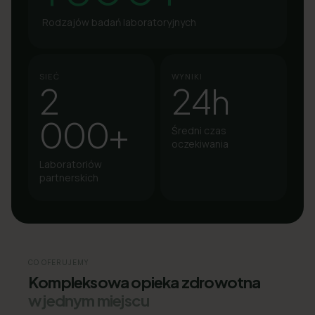
Rodzajów badań laboratoryjnych
SIEĆ
WYNIKI
2
24h
000+
Średni czas
oczekiwania
Laboratoriów
partnerskich
CO OFERUJEMY
Kompleksowa opieka zdrowotna
w jednym miejscu