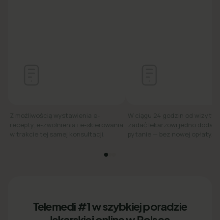
Z możliwością wystawienia e-
W ciągu 24 godzin od wizyty
recepty, e-zwolnienia i e-skierowania
zadać lekarzowi jedno dodat
w trakcie tej samej konsultacji.
pytanie — bez nowej opłaty.
Telemedi #1 w szybkiej poradzie
lekarskiej online w Polsce