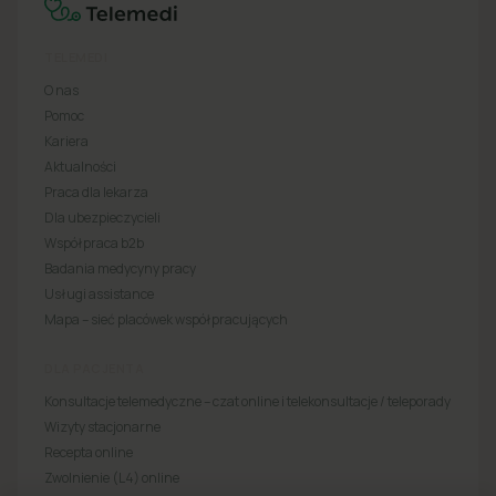
TELEMEDI
O nas
Pomoc
Kariera
Aktualności
Praca dla lekarza
Dla ubezpieczycieli
Współpraca b2b
Badania medycyny pracy
Usługi assistance
Mapa – sieć placówek współpracujących
DLA PACJENTA
Konsultacje telemedyczne – czat online i telekonsultacje / teleporady
Wizyty stacjonarne
Recepta online
Zwolnienie (L4) online