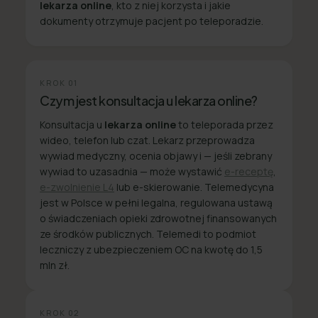
lekarza online
, kto z niej korzysta i jakie
dokumenty otrzymuje pacjent po teleporadzie.
KROK
01
Czym jest konsultacja u lekarza online?
Konsultacja u
lekarza online
to teleporada przez
wideo, telefon lub czat. Lekarz przeprowadza
wywiad medyczny, ocenia objawy i — jeśli zebrany
wywiad to uzasadnia — może wystawić
e-receptę
,
e-zwolnienie L4
lub e-skierowanie. Telemedycyna
jest w Polsce w pełni legalna, regulowana ustawą
o świadczeniach opieki zdrowotnej finansowanych
ze środków publicznych. Telemedi to podmiot
leczniczy z ubezpieczeniem OC na kwotę do 1,5
mln zł.
KROK
02