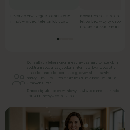
Lekarz pierwszego kontaktu w 15
Nowa recepta lub przedłuż
minut — wideo, telefon lub czat.
leków bez wizyty osobiście.
Dokument SMS-em lub e-ma
Konsultacja lekarska
online sprawdza się przy szerokim
spektrum specjalizacji. Lekarz internista, lekarz pediatra,
ginekolog, kardiolog, dermatolog, psychiatra — każdy z
naszych lekarzy może ocenić Twój stan zdrowia w trakcie
wideokonsultacji.
E receptę
lub e-skierowanie wystawi w tej samej rozmowie,
jeśli zebrany wywiad to uzasadnia.