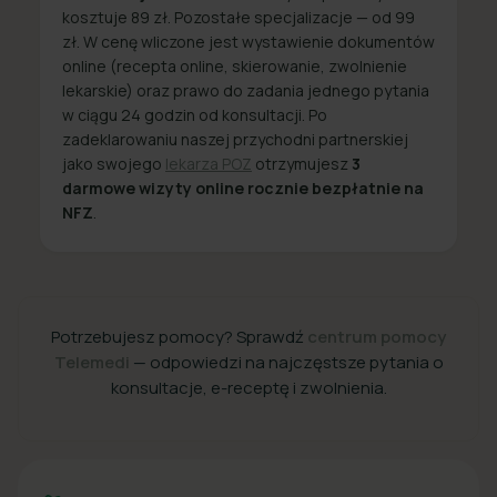
kosztuje 89 zł. Pozostałe specjalizacje — od 99
zł. W cenę wliczone jest wystawienie dokumentów
online (recepta online, skierowanie, zwolnienie
lekarskie) oraz prawo do zadania jednego pytania
w ciągu 24 godzin od konsultacji. Po
zadeklarowaniu naszej przychodni partnerskiej
jako swojego
lekarza POZ
otrzymujesz
3
darmowe wizyty online rocznie bezpłatnie na
NFZ
.
Potrzebujesz pomocy? Sprawdź
centrum pomocy
Telemedi
— odpowiedzi na najczęstsze pytania o
konsultacje, e-receptę i zwolnienia.
+48 22 357 49 49