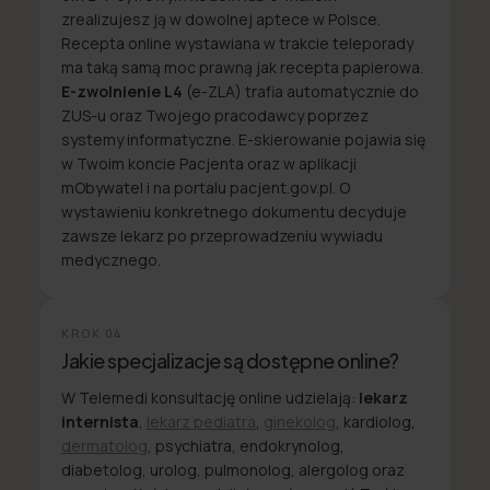
zrealizujesz ją w dowolnej aptece w Polsce.
Recepta online wystawiana w trakcie teleporady
ma taką samą moc prawną jak recepta papierowa.
E-zwolnienie L4
(e-ZLA) trafia automatycznie do
ZUS-u oraz Twojego pracodawcy poprzez
systemy informatyczne. E-skierowanie pojawia się
w Twoim koncie Pacjenta oraz w aplikacji
mObywatel i na portalu pacjent.gov.pl. O
wystawieniu konkretnego dokumentu decyduje
zawsze lekarz po przeprowadzeniu wywiadu
medycznego.
KROK
04
Jakie specjalizacje są dostępne online?
W Telemedi konsultację online udzielają:
lekarz
internista
,
lekarz pediatra
,
ginekolog
, kardiolog,
dermatolog
, psychiatra, endokrynolog,
diabetolog, urolog, pulmonolog, alergolog oraz