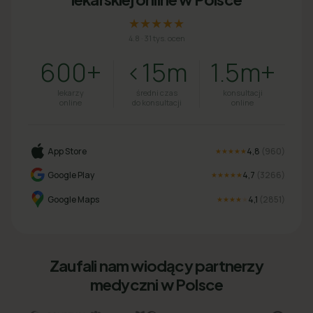
★★★★★
4.8
·
31 tys. ocen
600+
<15m
1.5m+
lekarzy
średni czas
konsultacji
online
do konsultacji
online
App Store
4,8
(
960
)
★★★★★
Google Play
4,7
(
3266
)
★★★★★
Google Maps
4,1
(
2851
)
★★★★
★
Zaufali nam wiodący partnerzy
medyczni w Polsce