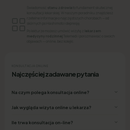
Świadomość
stanu zdrowia
to fundament skutecznej
konsultacji lekarskiej. W naszym poradniku znajdziesz
rzetelne informacje o najczęstszych chorobach — od
skórnych po Hashimoto i depresję.
Po lekturze możesz umówić wizytę z
lekarzem
medycyny rodzinnej
Telemedi i porozmawiać o swoich
objawach — online, bez kolejki.
KONSULTACJA ONLINE
Najczęściej zadawane pytania
Na czym polega konsultacja online?
Jak wygląda wizyta online u lekarza?
Ile trwa konsultacja on-line?