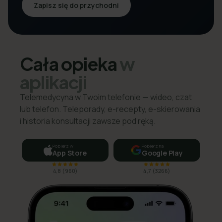
Zapisz się do przychodni
Cała opieka
w
aplikacji
Telemedycyna w Twoim telefonie — wideo, czat
lub telefon. Teleporady, e-recepty, e-skierowania
i historia konsultacji zawsze pod ręką.
Pobierz w
Pobierz na
App Store
Google Play
4,8
(
960
)
4,7
(
3266
)