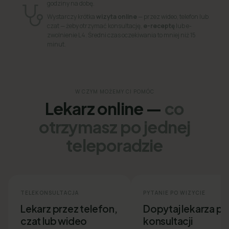
godziny na dobę.
Wystarczy krótka
wizyta online
— przez wideo, telefon lub
czat — żeby otrzymać konsultację,
e-receptę
lub e-
zwolnienie L4. Średni czas oczekiwania to mniej niż 15
minut.
W CZYM MOŻEMY CI POMÓC
Lekarz online —
co
otrzymasz po jednej
teleporadzie
TELEKONSULTACJA
PYTANIE PO WIZYCIE
Lekarz przez telefon,
Dopytaj lekarza p
czat lub wideo
konsultacji