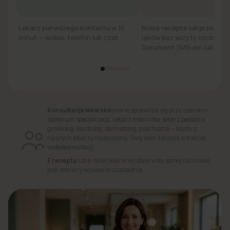
Lekarz pierwszego kontaktu w 15
Nowa recepta lub przedłuż
minut — wideo, telefon lub czat.
leków bez wizyty osobiście.
Dokument SMS-em lub e-ma
Konsultacja lekarska
online sprawdza się przy szerokim
spektrum specjalizacji. Lekarz internista, lekarz pediatra,
ginekolog, kardiolog, dermatolog, psychiatra — każdy z
naszych lekarzy może ocenić Twój stan zdrowia w trakcie
wideokonsultacji.
E receptę
lub e-skierowanie wystawi w tej samej rozmowie,
jeśli zebrany wywiad to uzasadnia.