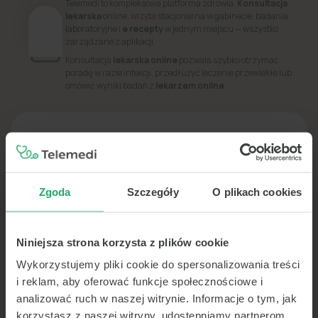
Telemedi to kompleksowa platforma zdrowia.
Konsultacja
lekarska
online, wizyta stacjonarna w gabinecie, badania
laboratoryjne i
e recepty
w jednym miejscu — wszystko
zarządzane z aplikacji.
Konsultacja
lekarska online
pozwala szybko otrzymać
poradę w razie infekcji, przedłużyć leczenie przewlekłe lub
omówić wyniki badań z
lekarzem online
.
PORADNIK
Dowiedz się więcej o swoim zdrowiu
Zgoda
Szczegóły
O plikach cookies
Niniejsza strona korzysta z plików cookie
Wykorzystujemy pliki cookie do spersonalizowania treści
i reklam, aby oferować funkcje społecznościowe i
analizować ruch w naszej witrynie. Informacje o tym, jak
korzystasz z naszej witryny, udostępniamy partnerom