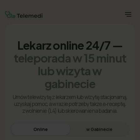
Lekarz online 24/7 —
teleporada w 15 minut
lub wizyta w
gabinecie
Umów telewizytę z lekarzem lub wizytę stacjonarną,
uzyskaj pomoc, a w razie potrzeby także e‑receptę,
zwolnienie (L4) lub skierowanie na badania.
Online
w Gabinecie