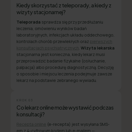
Kiedy skorzystać z teleporady, a kiedy z
wizyty stacjonarnej?
Teleporada
sprawdza się przy przedłużaniu
leczenia, omówieniu wyników badań
laboratoryjnych, infekcjach układu oddechowego,
kontrolach chorób przewlekłych oraz
pierwszych
konsultacjach psychiatrycznych
.
Wizyta lekarska
stacjonarna jest konieczna, kiedy lekarz musi
przeprowadzić badanie fizykalne (osłuchanie,
palpacja) albo procedurę diagnostyczną. Decyzję
o sposobie i miejscu leczenia podejmuje zawsze
lekarz na podstawie zebranego wywiadu.
KROK
03
Co lekarz online może wystawić podczas
konsultacji?
Recepta online
(e-recepta) jest wysyłana SMS-
em z 4-cyfrowym kodem lub e-mailem —