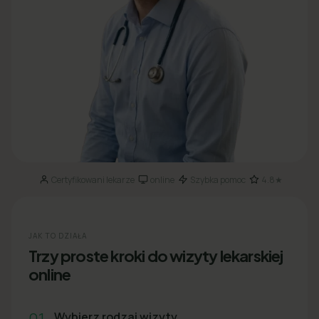
Certyfikowani lekarze
online
Szybka pomoc
4.8★
·
·
·
JAK TO DZIAŁA
Trzy proste kroki do wizyty lekarskiej
online
01
Wybierz rodzaj wizyty