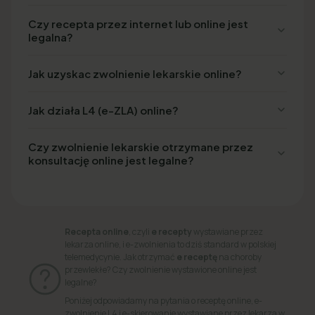
Czy recepta przez internet lub online jest
legalna?
Jak uzyskac zwolnienie lekarskie online?
Jak działa L4 (e-ZLA) online?
Czy zwolnienie lekarskie otrzymane przez
konsultację online jest legalne?
Recepta online
, czyli
e recepty
wystawiane przez
lekarza online, i e-zwolnienia to dziś standard w polskiej
telemedycynie. Jak otrzymać
e receptę
na choroby
przewlekłe? Czy zwolnienie wystawione online jest
legalne?
Poniżej odpowiadamy na pytania o receptę online, e-
zwolnienie L4 i e-skierowanie wystawiane przez lekarza w