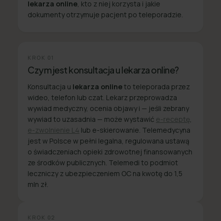
lekarza online
, kto z niej korzysta i jakie
dokumenty otrzymuje pacjent po teleporadzie.
KROK
01
Czym jest konsultacja u lekarza online?
Konsultacja u
lekarza online
to teleporada przez
wideo, telefon lub czat. Lekarz przeprowadza
wywiad medyczny, ocenia objawy i — jeśli zebrany
wywiad to uzasadnia — może wystawić
e-receptę
,
e-zwolnienie L4
lub e-skierowanie. Telemedycyna
jest w Polsce w pełni legalna, regulowana ustawą
o świadczeniach opieki zdrowotnej finansowanych
ze środków publicznych. Telemedi to podmiot
leczniczy z ubezpieczeniem OC na kwotę do 1,5
mln zł.
KROK
02