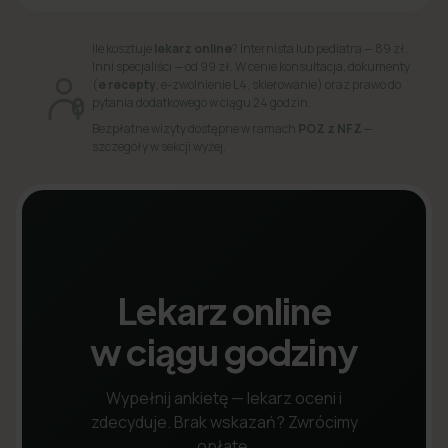
Ile kosztuje
lekarz online
? Internista lub pediatra — 89 zł.
Inni specjaliści — od 99 zł. W cenie konsultacja, dokumenty
(
e recepty
, e-zwolnienie L4, skierowanie) oraz prawo do
pytania dodatkowego w ciągu 24 godzin.
Bezpłatne wizyty dostępne w ramach
POZ z NFZ
—
szczegóły w sekcji wyżej.
Lekarz online
w ciągu godziny
Wypełnij ankietę — lekarz oceni i
zdecyduje. Brak wskazań? Zwrócimy
opłatę.