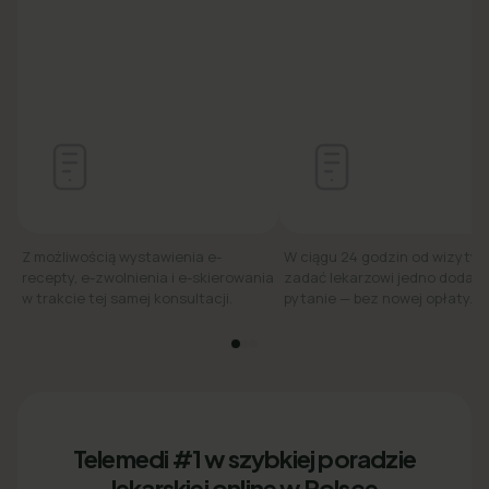
Z możliwością wystawienia e-
W ciągu 24 godzin od wizyty
recepty, e-zwolnienia i e-skierowania
zadać lekarzowi jedno dodat
w trakcie tej samej konsultacji.
pytanie — bez nowej opłaty.
Telemedi #1 w szybkiej poradzie
lekarskiej online w Polsce