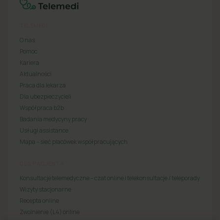
TELEMEDI
O nas
Pomoc
Kariera
Aktualności
Praca dla lekarza
Dla ubezpieczycieli
Współpraca b2b
Badania medycyny pracy
Usługi assistance
Mapa – sieć placówek współpracujących
DLA PACJENTA
Konsultacje telemedyczne – czat online i telekonsultacje / teleporady
Wizyty stacjonarne
Recepta online
Zwolnienie (L4) online