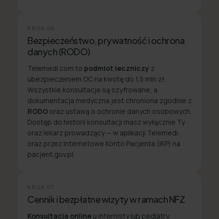
KROK
06
Bezpieczeństwo, prywatność i ochrona
danych (RODO)
Telemedi.com to
podmiot leczniczy
z
ubezpieczeniem OC na kwotę do 1,5 mln zł.
Wszystkie konsultacje są szyfrowane, a
dokumentacja medyczna jest chroniona zgodnie z
RODO
oraz ustawą o ochronie danych osobowych.
Dostęp do historii konsultacji masz wyłącznie Ty
oraz lekarz prowadzący — w aplikacji Telemedi
oraz przez Internetowe Konto Pacjenta (IKP) na
pacjent.gov.pl.
KROK
07
Cennik i bezpłatne wizyty w ramach NFZ
Konsultacja online
u internisty lub pediatry