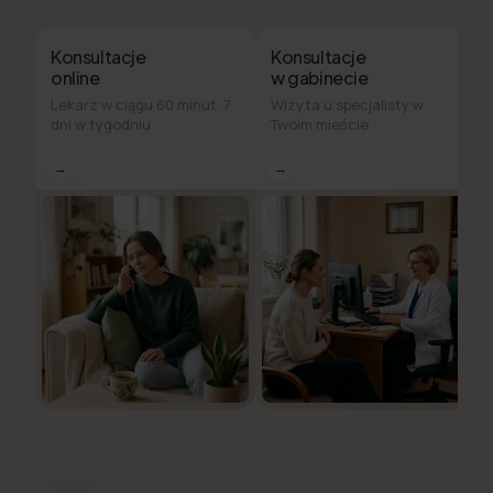
Konsultacje
Konsultacje
online
w gabinecie
Lekarz w ciągu 60 minut, 7
Wizyta u specjalisty w
dni w tygodniu
Twoim mieście
→
→