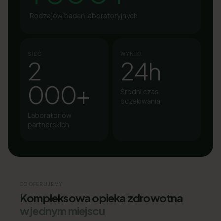
Rodzajów badań laboratoryjnych
SIEĆ
WYNIKI
2
24h
000+
Średni czas
oczekiwania
Laboratoriów
partnerskich
CO OFERUJEMY
Kompleksowa opieka zdrowotna
w jednym miejscu