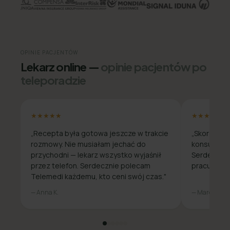
OPINIE PACJENTÓW
Lekarz online —
opinie pacjentów po
teleporadzie
★★★★★
★★★★★
„Recepta była gotowa jeszcze w trakcie
„Skorzysta
rozmowy. Nie musiałam jechać do
konsultacja
przychodni — lekarz wszystko wyjaśnił
Serdecznie
przez telefon. Serdecznie polecam
pracuje zda
Telemedi każdemu, kto ceni swój czas."
— Anna K.
— Marcin W.