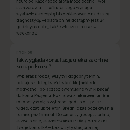
neurolog. Każdy specjalista może ocenić Twój
stan zdrowia i — jeśli stan tego wymaga —
wystawić e-receptę lub e-skierowanie na dalszą
diagnostykę. Pediatra online dostępny jest 24
godziny na dobę, także wieczorem oraz w
weekendy.
KROK
05
Jak wygląda konsultacja u lekarza online
krok po kroku?
Wybierasz
rodzaj wizyty
i dogodny termin,
opisujesz dolegliwości w krótkiej ankiecie
medycznej, dołączasz ewentualne wyniki badań
do konta Pacjenta. Rozmowa z
lekarzem online
rozpoczyna się o wybranej godzinie — przez
wideo, czat lub telefon.
Średni czas oczekiwania
to mniej niż 15 minut. Dokumenty (recepta online,
e-zwolnienie, e-skierowanie) trafiają od razu na
Twoje konto IKP — bez wizyty stacjonarnej.