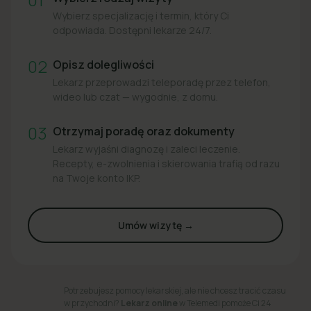
Wybierz specjalizację i termin, który Ci
odpowiada. Dostępni lekarze 24/7.
02
Opisz dolegliwości
Lekarz przeprowadzi teleporadę przez telefon,
wideo lub czat — wygodnie, z domu.
03
Otrzymaj poradę oraz dokumenty
Lekarz wyjaśni diagnozę i zaleci leczenie.
Recepty, e-zwolnienia i skierowania trafią od razu
na Twoje konto IKP.
Umów wizytę →
Potrzebujesz pomocy lekarskiej, ale nie chcesz tracić czasu
w przychodni?
Lekarz online
w Telemedi pomoże Ci 24