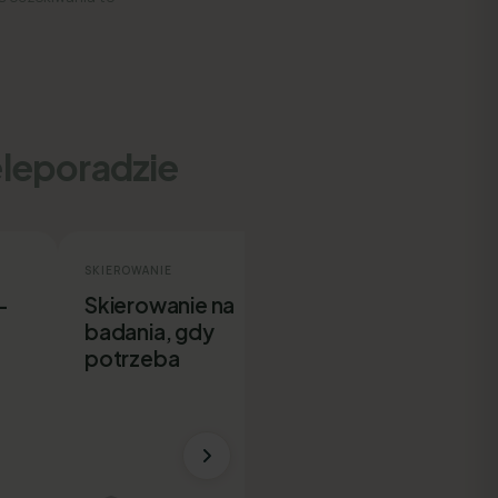
eleporadzie
SKIEROWANIE
ZWOLNIENIE
-
Skierowanie na
E-ZLA bez
badania, gdy
wychodzenia 
potrzeba