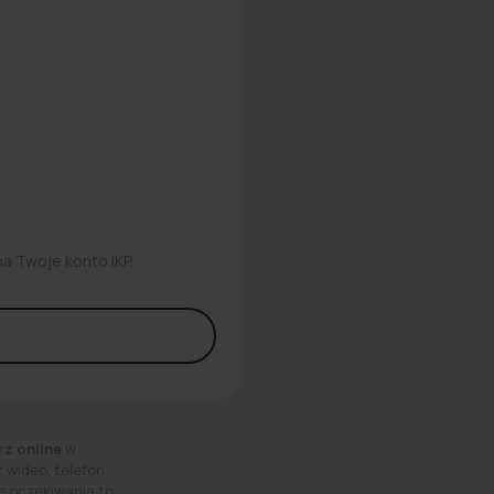
na Twoje konto IKP.
rz online
w
 wideo, telefon
as oczekiwania to