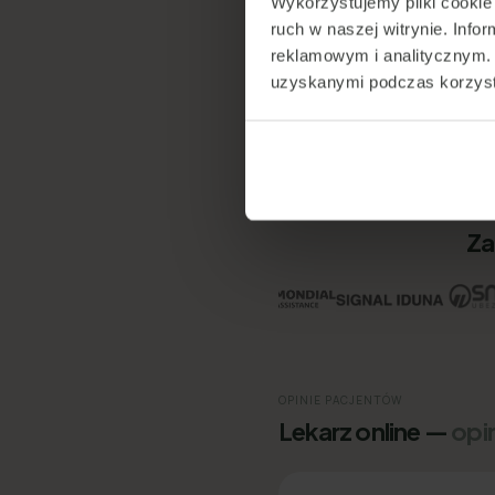
Wykorzystujemy pliki cookie 
ruch w naszej witrynie. Inf
reklamowym i analitycznym. 
App Store
uzyskanymi podczas korzysta
Google Play
Google Maps
Za
OPINIE PACJENTÓW
Lekarz online —
opi