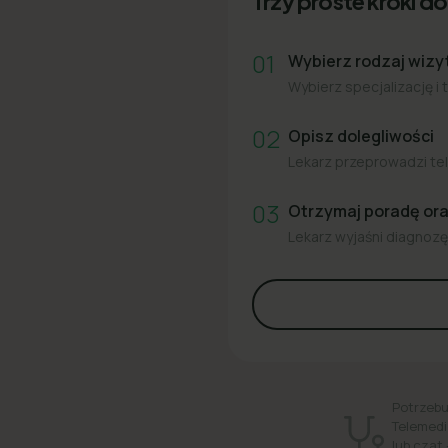
Trzy proste kroki do 
01
Wybierz rodzaj wizy
Wybierz specjalizację i 
02
Opisz dolegliwości
Lekarz przeprowadzi tel
03
Otrzymaj poradę or
Lekarz wyjaśni diagnozę 
Potrzebu
Telemedi
lub czat