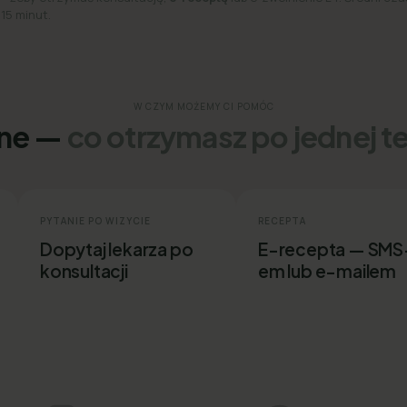
 15 minut.
W CZYM MOŻEMY CI POMÓC
ine —
co otrzymasz po jednej t
PYTANIE PO WIZYCIE
RECEPTA
Dopytaj lekarza po
E-recepta — SMS
konsultacji
em lub e-mailem