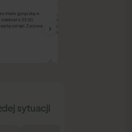
★★★★★
ko miało gorączkę w
„Prosty proces — rejestracja,
z odebrał o 23:00,
szybka rozmowa z lekarzem i e-
ceptę od ręki. Życiowa
skierowanie na badania. Wszystko
w jednym miejscu."
.
— Piotr M.
dej sytuacji