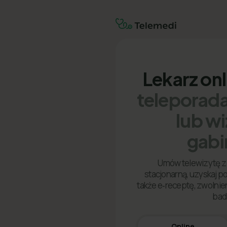
Lekarz on
teleporada
lub w
gabi
Umów telewizytę z 
stacjonarną, uzyskaj p
także e‑receptę, zwolnien
bad
Online