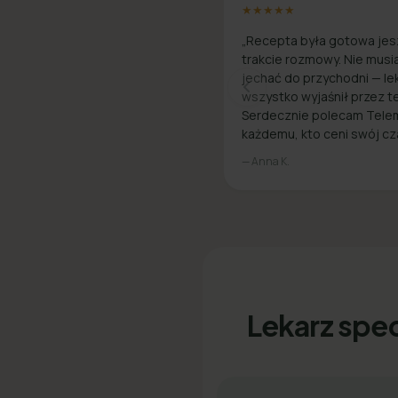
★★★★★
„Recepta była gotowa jes
trakcie rozmowy. Nie musi
jechać do przychodni — le
wszystko wyjaśnił przez te
Serdecznie polecam Tele
każdemu, kto ceni swój cz
— Anna K.
Lekarz spec