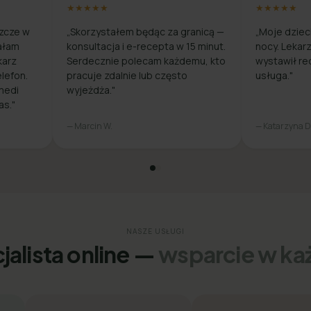
★★★★★
★★★★★
zcze w
„Skorzystałem będąc za granicą —
„Moje dziec
ałam
konsultacja i e-recepta w 15 minut.
nocy. Lekar
karz
Serdecznie polecam każdemu, kto
wystawił re
lefon.
pracuje zdalnie lub często
usługa."
medi
wyjeżdża."
as."
— Marcin W.
— Katarzyna D
NASZE USŁUGI
jalista online —
wsparcie w każ