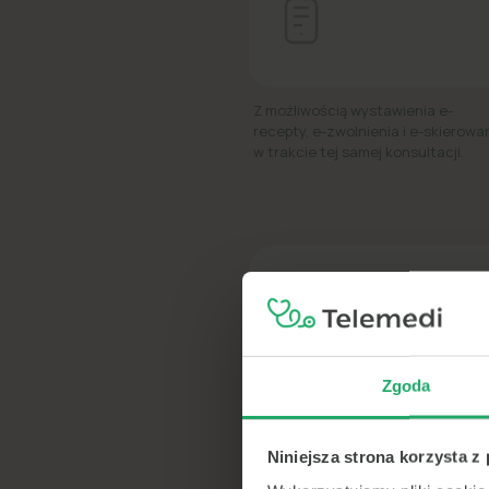
Z możliwością wystawienia e-
recepty, e-zwolnienia i e-skierowa
w trakcie tej samej konsultacji.
Telem
Zgoda
600+
Niniejsza strona korzysta z
lekarzy
online