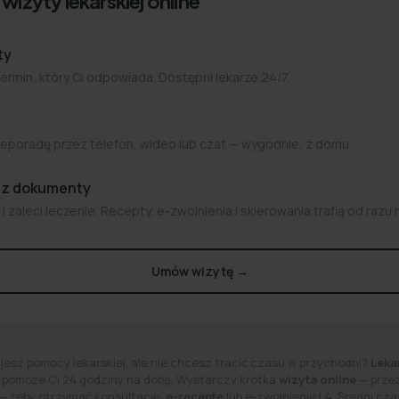
wizyty lekarskiej online
ty
termin, który Ci odpowiada. Dostępni lekarze 24/7.
eporadę przez telefon, wideo lub czat — wygodnie, z domu.
az dokumenty
i zaleci leczenie. Recepty, e-zwolnienia i skierowania trafią od razu 
Umów wizytę →
jesz pomocy lekarskiej, ale nie chcesz tracić czasu w przychodni?
Leka
 pomoże Ci 24 godziny na dobę.
Wystarczy krótka
wizyta online
— przez
 — żeby otrzymać konsultację,
e-receptę
lub e-zwolnienie L4. Średni cz