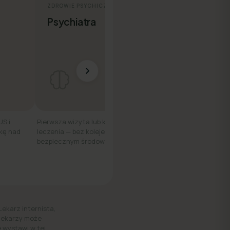
ZDROWIE PSYCHICZNE
ZDROWIE KOBIET
Psychiatra
Ginekolog
US i
Pierwsza wizyta lub kontynuacja
Konsultacja online — d
kę nad
leczenia — bez kolejek, w
wygodnie, z dowolneg
bezpiecznym środowisku.
Lekarz internista,
 lekarzy może
 wystawi w tej