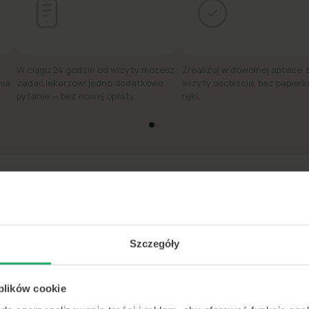
W ciągu 24 godzin od wizyty możesz
Zrealizuj w dowolnej aptece.
nia
zadać lekarzowi jedno dodatkowe
wizyty osobiście, bez papierk
pytanie — bez nowej opłaty.
ręki.
edi #1 w szybkiej poradzie lekarskiej online w 
★★★★★
4.8
·
31 tys. ocen
Szczegóły
<15m
 plików cookie
średni czas
do konsultacji