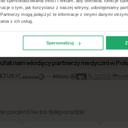
do spersonalizowania treści i reklam, aby oferować funkcje sp
ormacje o tym, jak korzystasz z naszej witryny, udostępniamy p
Partnerzy mogą połączyć te informacje z innymi danymi otrzym
nia z ich usług.
Spersonalizuj
Z
ufali nam wiodący partnerzy medyczni w Pol
nie pacjentów po teleporadzie