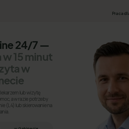
Praca dl
line 24/7 —
 w 15 minut
izyta w
necie
lekarzem lub wizytę
omoc, a w razie potrzeby
ie (L4) lub skierowanie na
ania.
w Gabinecie