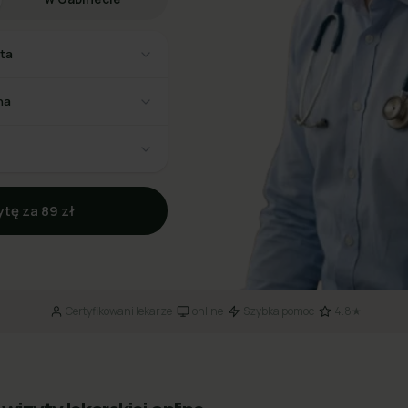
sta
na
tę za 89 zł
Certyfikowani lekarze
online
Szybka pomoc
4.8★
·
·
·