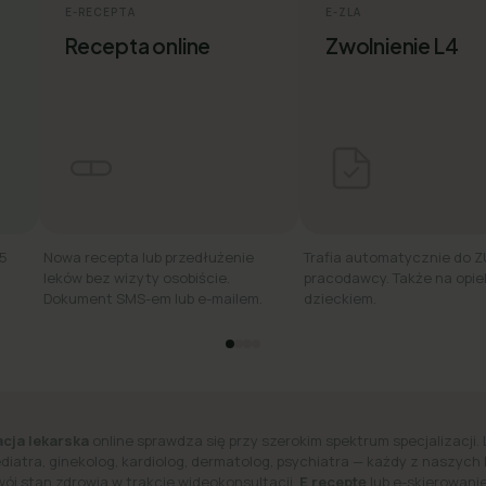
E-RECEPTA
E-ZLA
Recepta online
Zwolnienie L4
15
Nowa recepta lub przedłużenie
Trafia automatycznie do Z
leków bez wizyty osobiście.
pracodawcy. Także na opie
Dokument SMS-em lub e-mailem.
dzieckiem.
cja lekarska
online sprawdza się przy szerokim spektrum specjalizacji. 
ediatra, ginekolog, kardiolog, dermatolog, psychiatra — każdy z naszych
wój stan zdrowia w trakcie wideokonsultacji.
E receptę
lub e-skierowanie