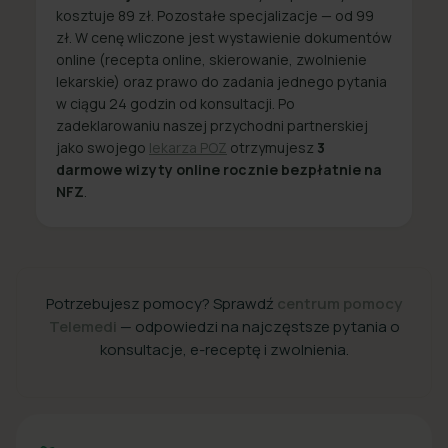
kosztuje 89 zł. Pozostałe specjalizacje — od 99
zł. W cenę wliczone jest wystawienie dokumentów
online (recepta online, skierowanie, zwolnienie
lekarskie) oraz prawo do zadania jednego pytania
w ciągu 24 godzin od konsultacji. Po
zadeklarowaniu naszej przychodni partnerskiej
jako swojego
lekarza POZ
otrzymujesz
3
darmowe wizyty online rocznie bezpłatnie na
NFZ
.
Potrzebujesz pomocy? Sprawdź
centrum pomocy
Telemedi
— odpowiedzi na najczęstsze pytania o
konsultacje, e-receptę i zwolnienia.
+48 22 357 49 49