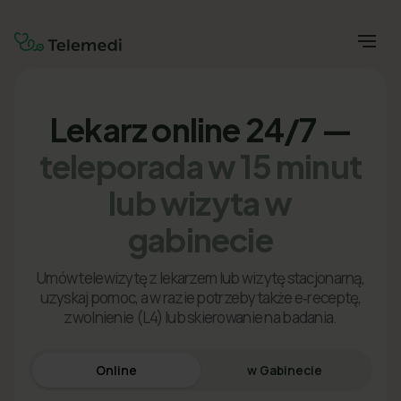
Lekarz online 24/7 —
teleporada w 15 minut
lub wizyta w
gabinecie
Umów telewizytę z lekarzem lub wizytę stacjonarną,
uzyskaj pomoc, a w razie potrzeby także e‑receptę,
zwolnienie (L4) lub skierowanie na badania.
Online
w Gabinecie