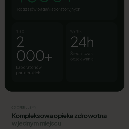
Rodzajów badań laboratoryjnych
SIEĆ
WYNIKI
2
24h
000+
Średni czas
oczekiwania
Laboratoriów
partnerskich
CO OFERUJEMY
Kompleksowa opieka zdrowotna
w jednym miejscu