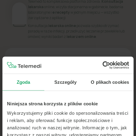
Telemedi to kompleksowa platforma zdrowia.
Konsultacja
lekarska
online, wizyta stacjonarna w gabinecie, badania
laboratoryjne i
e recepty
w jednym miejscu — wszystko
zarządzane z aplikacji.
Konsultacja
lekarska online
pozwala szybko otrzymać
poradę w razie infekcji, przedłużyć leczenie przewlekłe lub
omówić wyniki badań z
lekarzem online
.
PORADNIK
Dowiedz się więcej o swoim zdrowiu
Zgoda
Szczegóły
O plikach cookies
Niniejsza strona korzysta z plików cookie
Wykorzystujemy pliki cookie do spersonalizowania treści
i reklam, aby oferować funkcje społecznościowe i
analizować ruch w naszej witrynie. Informacje o tym, jak
korzystasz z naszej witryny, udostępniamy partnerom