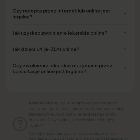
Czy recepta przez internet lub online jest
legalna?
Jak uzyskac zwolnienie lekarskie online?
Jak działa L4 (e-ZLA) online?
Czy zwolnienie lekarskie otrzymane przez
konsultację online jest legalne?
Recepta online
, czyli
e recepty
wystawiane przez
lekarza online, i e-zwolnienia to dziś standard w polskiej
telemedycynie. Jak otrzymać
e receptę
na choroby
przewlekłe? Czy zwolnienie wystawione online jest
legalne?
Poniżej odpowiadamy na pytania o receptę online, e-
zwolnienie L4 i e-skierowanie wystawiane przez lekarza w