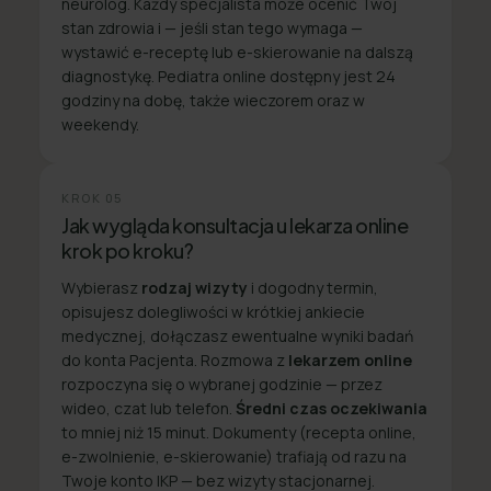
neurolog. Każdy specjalista może ocenić Twój
stan zdrowia i — jeśli stan tego wymaga —
wystawić e-receptę lub e-skierowanie na dalszą
diagnostykę. Pediatra online dostępny jest 24
godziny na dobę, także wieczorem oraz w
weekendy.
KROK
05
Jak wygląda konsultacja u lekarza online
krok po kroku?
Wybierasz
rodzaj wizyty
i dogodny termin,
opisujesz dolegliwości w krótkiej ankiecie
medycznej, dołączasz ewentualne wyniki badań
do konta Pacjenta. Rozmowa z
lekarzem online
rozpoczyna się o wybranej godzinie — przez
wideo, czat lub telefon.
Średni czas oczekiwania
to mniej niż 15 minut. Dokumenty (recepta online,
e-zwolnienie, e-skierowanie) trafiają od razu na
Twoje konto IKP — bez wizyty stacjonarnej.