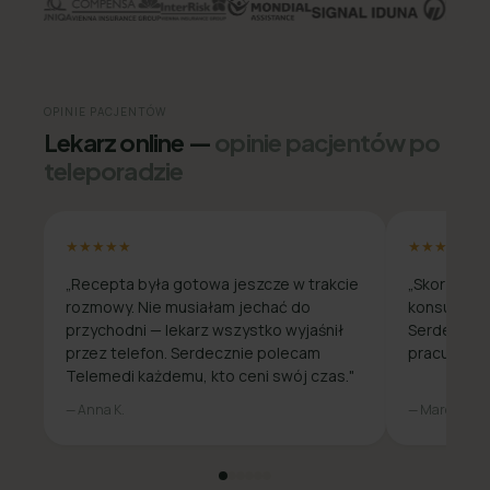
OPINIE PACJENTÓW
Lekarz online —
opinie pacjentów po
teleporadzie
★★★★★
★★★★★
„Recepta była gotowa jeszcze w trakcie
„Skorzysta
rozmowy. Nie musiałam jechać do
konsultacja
przychodni — lekarz wszystko wyjaśnił
Serdecznie
przez telefon. Serdecznie polecam
pracuje zda
Telemedi każdemu, kto ceni swój czas."
— Anna K.
— Marcin W.