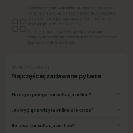
Świadomość
stanu zdrowia
to fundament skutecznej
konsultacji lekarskiej. W naszym poradniku znajdziesz
rzetelne informacje o najczęstszych chorobach — od
skórnych po Hashimoto i depresję.
Po lekturze możesz umówić wizytę z
lekarzem
medycyny rodzinnej
Telemedi i porozmawiać o swoich
objawach — online, bez kolejki.
KONSULTACJA ONLINE
Najczęściej zadawane pytania
Na czym polega konsultacja online?
Jak wygląda wizyta online u lekarza?
Ile trwa konsultacja on-line?