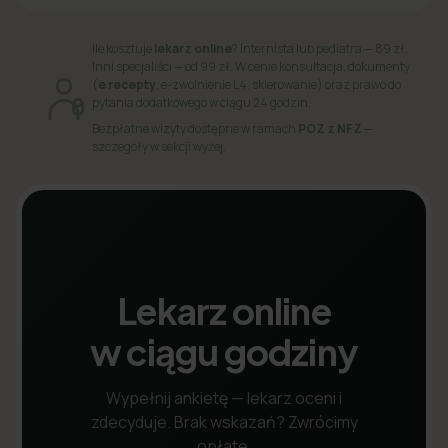
Ile kosztuje
lekarz online
? Internista lub pediatra — 89 zł.
Inni specjaliści — od 99 zł. W cenie konsultacja, dokumenty
(
e recepty
, e-zwolnienie L4, skierowanie) oraz prawo do
pytania dodatkowego w ciągu 24 godzin.
Bezpłatne wizyty dostępne w ramach
POZ z NFZ
—
szczegóły w sekcji wyżej.
Lekarz online
w ciągu godziny
Wypełnij ankietę — lekarz oceni i
zdecyduje. Brak wskazań? Zwrócimy
opłatę.