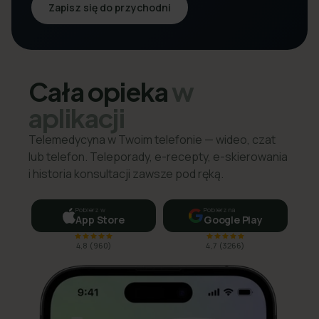
Zapisz się do przychodni
Cała opieka
w
aplikacji
Telemedycyna w Twoim telefonie — wideo, czat
lub telefon. Teleporady, e-recepty, e-skierowania
i historia konsultacji zawsze pod ręką.
Pobierz w
Pobierz na
App Store
Google Play
4,8
(
960
)
4,7
(
3266
)