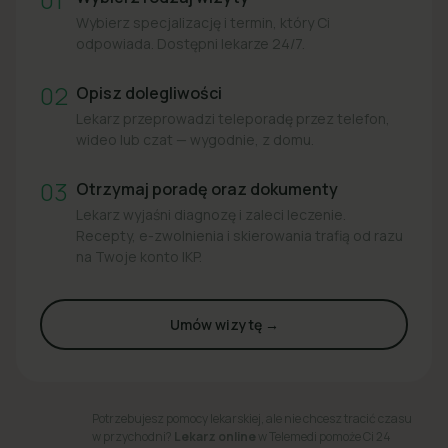
Wybierz specjalizację i termin, który Ci
odpowiada. Dostępni lekarze 24/7.
02
Opisz dolegliwości
Lekarz przeprowadzi teleporadę przez telefon,
wideo lub czat — wygodnie, z domu.
03
Otrzymaj poradę oraz dokumenty
Lekarz wyjaśni diagnozę i zaleci leczenie.
Recepty, e-zwolnienia i skierowania trafią od razu
na Twoje konto IKP.
Umów wizytę →
Potrzebujesz pomocy lekarskiej, ale nie chcesz tracić czasu
w przychodni?
Lekarz online
w Telemedi pomoże Ci 24