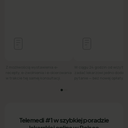
Z możliwością wystawienia e-
W ciągu 24 godzin od wizyty
recepty, e-zwolnienia i e-skierowania
zadać lekarzowi jedno dodat
w trakcie tej samej konsultacji.
pytanie — bez nowej opłaty.
Telemedi #1 w szybkiej poradzie
lekarskiej online w Polsce