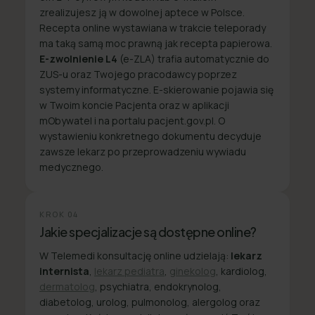
zrealizujesz ją w dowolnej aptece w Polsce.
Recepta online wystawiana w trakcie teleporady
ma taką samą moc prawną jak recepta papierowa.
E-zwolnienie L4
(e-ZLA) trafia automatycznie do
ZUS-u oraz Twojego pracodawcy poprzez
systemy informatyczne. E-skierowanie pojawia się
w Twoim koncie Pacjenta oraz w aplikacji
mObywatel i na portalu pacjent.gov.pl. O
wystawieniu konkretnego dokumentu decyduje
zawsze lekarz po przeprowadzeniu wywiadu
medycznego.
KROK
04
Jakie specjalizacje są dostępne online?
W Telemedi konsultację online udzielają:
lekarz
internista
,
lekarz pediatra
,
ginekolog
, kardiolog,
dermatolog
, psychiatra, endokrynolog,
diabetolog, urolog, pulmonolog, alergolog oraz