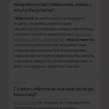
Kiedy skorzystać z teleporady, a kiedy z
wizyty stacjonarnej?
Teleporada
sprawdza się przy przedłużaniu
leczenia, omówieniu wyników badań
laboratoryjnych, infekcjach układu oddechowego,
kontrolach chorób przewlekłych oraz
pierwszych
konsultacjach psychiatrycznych
.
Wizyta lekarska
stacjonarna jest konieczna, kiedy lekarz musi
przeprowadzić badanie fizykalne (osłuchanie,
palpacja) albo procedurę diagnostyczną. Decyzję
o sposobie i miejscu leczenia podejmuje zawsze
lekarz na podstawie zebranego wywiadu.
KROK
03
Co lekarz online może wystawić podczas
konsultacji?
Recepta online
(e-recepta) jest wysyłana SMS-
em z 4-cyfrowym kodem lub e-mailem —