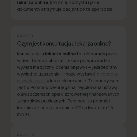
lekarza online
, kto z niej korzysta i jakie
dokumenty otrzymuje pacjent po teleporadzie.
KROK
01
Czym jest konsultacja u lekarza online?
Konsultacja u
lekarza online
to teleporada przez
wideo, telefon lub czat. Lekarz przeprowadza
wywiad medyczny, ocenia objawy i — jeśli zebrany
wywiad to uzasadnia — może wystawić
e-receptę
,
e-zwolnienie L4
lub e-skierowanie. Telemedycyna
jest w Polsce w pełni legalna, regulowana ustawą
o świadczeniach opieki zdrowotnej finansowanych
ze środków publicznych. Telemedi to podmiot
leczniczy z ubezpieczeniem OC na kwotę do 1,5
mln zł.
KROK
02