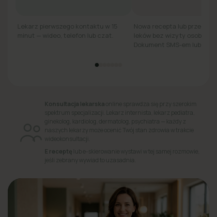
Lekarz pierwszego kontaktu w 15
Nowa recepta lub przedłuż
minut — wideo, telefon lub czat.
leków bez wizyty osobiście.
Dokument SMS-em lub e-ma
Konsultacja lekarska
online sprawdza się przy szerokim
spektrum specjalizacji. Lekarz internista, lekarz pediatra,
ginekolog, kardiolog, dermatolog, psychiatra — każdy z
naszych lekarzy może ocenić Twój stan zdrowia w trakcie
wideokonsultacji.
E receptę
lub e-skierowanie wystawi w tej samej rozmowie,
jeśli zebrany wywiad to uzasadnia.