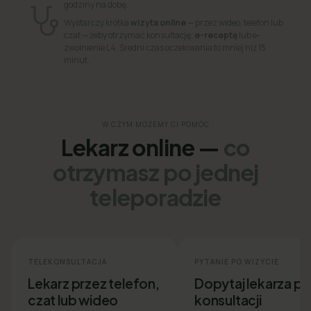
godziny na dobę.
Wystarczy krótka
wizyta online
— przez wideo, telefon lub
czat — żeby otrzymać konsultację,
e-receptę
lub e-
zwolnienie L4. Średni czas oczekiwania to mniej niż 15
minut.
W CZYM MOŻEMY CI POMÓC
Lekarz online —
co
otrzymasz po jednej
teleporadzie
TELEKONSULTACJA
PYTANIE PO WIZYCIE
Lekarz przez telefon,
Dopytaj lekarza p
czat lub wideo
konsultacji