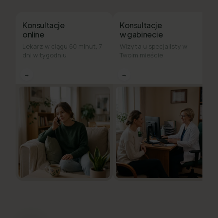
Konsultacje
Konsultacje
online
w gabinecie
Lekarz w ciągu 60 minut, 7
Wizyta u specjalisty w
dni w tygodniu
Twoim mieście
→
→