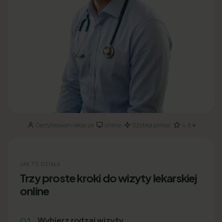
Certyfikowani lekarze
online
Szybka pomoc
4.8★
·
·
·
JAK TO DZIAŁA
Trzy proste kroki do wizyty lekarskiej
online
01
Wybierz rodzaj wizyty