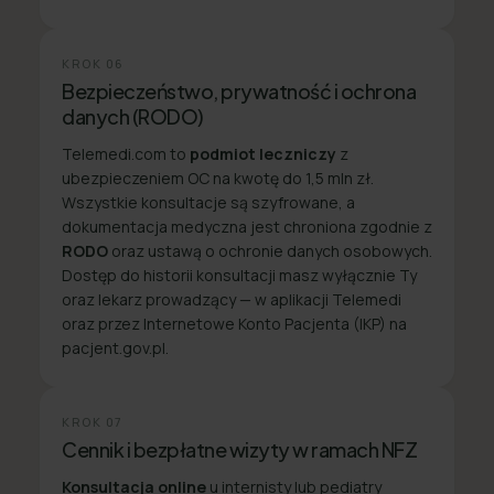
KROK
06
Bezpieczeństwo, prywatność i ochrona
danych (RODO)
Telemedi.com to
podmiot leczniczy
z
ubezpieczeniem OC na kwotę do 1,5 mln zł.
Wszystkie konsultacje są szyfrowane, a
dokumentacja medyczna jest chroniona zgodnie z
RODO
oraz ustawą o ochronie danych osobowych.
Dostęp do historii konsultacji masz wyłącznie Ty
oraz lekarz prowadzący — w aplikacji Telemedi
oraz przez Internetowe Konto Pacjenta (IKP) na
pacjent.gov.pl.
KROK
07
Cennik i bezpłatne wizyty w ramach NFZ
Konsultacja online
u internisty lub pediatry