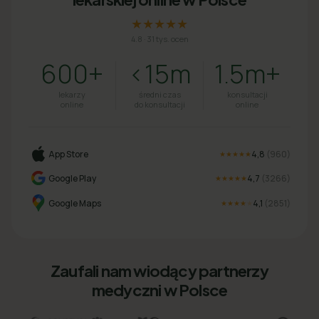
★★★★★
4.8
·
31 tys. ocen
600+
<15m
1.5m+
lekarzy
średni czas
konsultacji
online
do konsultacji
online
App Store
4,8
(
960
)
★★★★★
Google Play
4,7
(
3266
)
★★★★★
Google Maps
4,1
(
2851
)
★★★★
★
Zaufali nam wiodący partnerzy
medyczni w Polsce