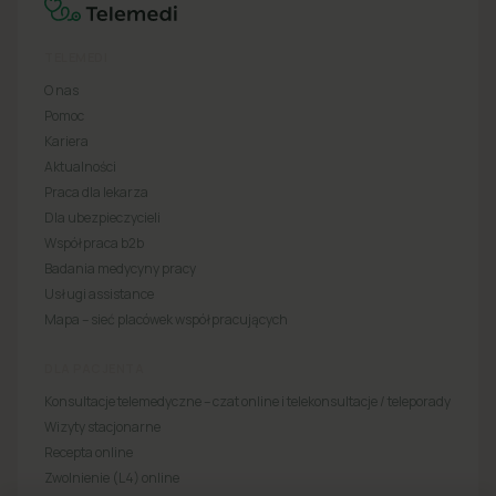
TELEMEDI
O nas
Pomoc
Kariera
Aktualności
Praca dla lekarza
Dla ubezpieczycieli
Współpraca b2b
Badania medycyny pracy
Usługi assistance
Mapa – sieć placówek współpracujących
DLA PACJENTA
Konsultacje telemedyczne – czat online i telekonsultacje / teleporady
Wizyty stacjonarne
Recepta online
Zwolnienie (L4) online