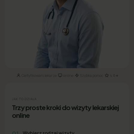
Certyfikowani lekarze
online
Szybka pomoc
4.8★
·
·
·
JAK TO DZIAŁA
Trzy proste kroki do wizyty lekarskiej
online
01
Wybierz rodzaj wizyty