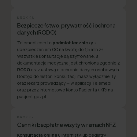
KROK
06
Bezpieczeństwo, prywatność i ochrona
danych (RODO)
Telemedi.com to
podmiot leczniczy
z
ubezpieczeniem OC na kwotę do 1,5 mln zł.
Wszystkie konsultacje są szyfrowane, a
dokumentacja medyczna jest chroniona zgodnie z
RODO
oraz ustawą o ochronie danych osobowych.
Dostęp do historii konsultacji masz wyłącznie Ty
oraz lekarz prowadzący — w aplikacji Telemedi
oraz przez Internetowe Konto Pacjenta (IKP) na
pacjent.gov.pl.
KROK
07
Cennik i bezpłatne wizyty w ramach NFZ
Konsultacja online
u internisty lub pediatry