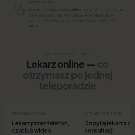
godziny na dobę.
Wystarczy krótka
wizyta online
— przez wideo, telefon lub
czat — żeby otrzymać konsultację,
e-receptę
lub e-
zwolnienie L4. Średni czas oczekiwania to mniej niż 15
minut.
W CZYM MOŻEMY CI POMÓC
Lekarz online —
co
otrzymasz po jednej
teleporadzie
TELEKONSULTACJA
PYTANIE PO WIZYCIE
Lekarz przez telefon,
Dopytaj lekarza p
czat lub wideo
konsultacji