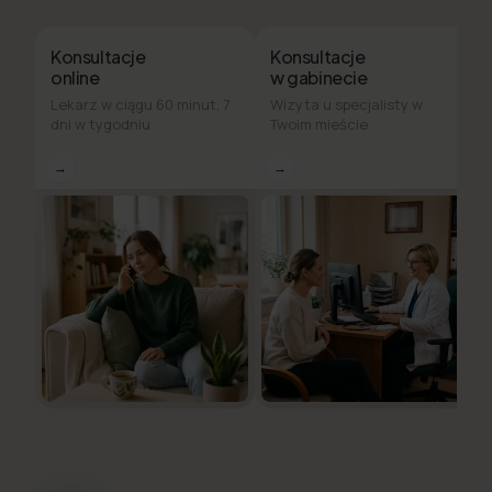
Konsultacje
Konsultacje
online
w gabinecie
Lekarz w ciągu 60 minut, 7
Wizyta u specjalisty w
dni w tygodniu
Twoim mieście
→
→