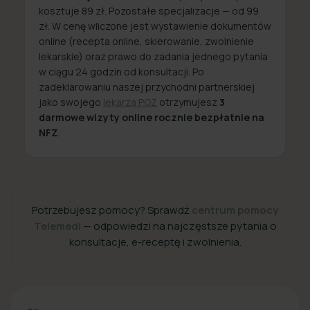
kosztuje 89 zł. Pozostałe specjalizacje — od 99
zł. W cenę wliczone jest wystawienie dokumentów
online (recepta online, skierowanie, zwolnienie
lekarskie) oraz prawo do zadania jednego pytania
w ciągu 24 godzin od konsultacji. Po
zadeklarowaniu naszej przychodni partnerskiej
jako swojego
lekarza POZ
otrzymujesz
3
darmowe wizyty online rocznie bezpłatnie na
NFZ
.
Potrzebujesz pomocy? Sprawdź
centrum pomocy
Telemedi
— odpowiedzi na najczęstsze pytania o
konsultacje, e-receptę i zwolnienia.
+48 22 357 49 49