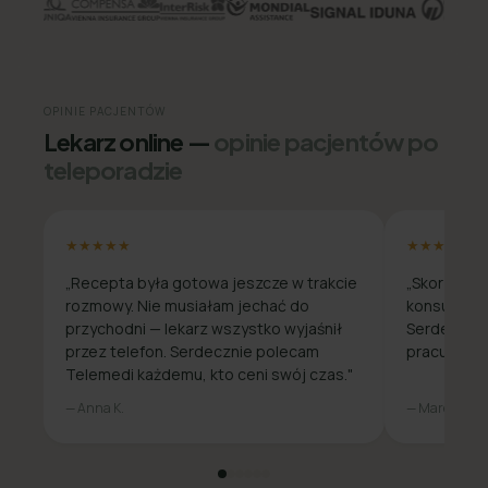
OPINIE PACJENTÓW
Lekarz online —
opinie pacjentów po
teleporadzie
★★★★★
★★★★★
„Recepta była gotowa jeszcze w trakcie
„Skorzysta
rozmowy. Nie musiałam jechać do
konsultacja
przychodni — lekarz wszystko wyjaśnił
Serdecznie
przez telefon. Serdecznie polecam
pracuje zda
Telemedi każdemu, kto ceni swój czas."
— Anna K.
— Marcin W.