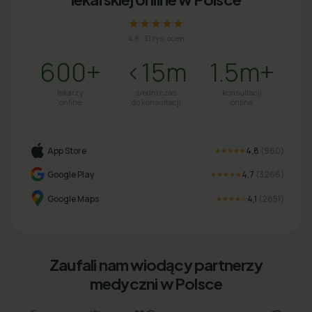
★★★★★
4.8
·
31 tys. ocen
600+
<15m
1.5m+
lekarzy
średni czas
konsultacji
online
do konsultacji
online
App Store
4,8
(
960
)
★★★★★
Google Play
4,7
(
3266
)
★★★★★
Google Maps
4,1
(
2851
)
★★★★
★
Zaufali nam wiodący partnerzy
medyczni w Polsce