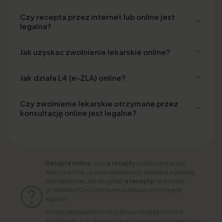
Czy recepta przez internet lub online jest
legalna?
Jak uzyskac zwolnienie lekarskie online?
Jak działa L4 (e-ZLA) online?
Czy zwolnienie lekarskie otrzymane przez
konsultację online jest legalne?
Recepta online
, czyli
e recepty
wystawiane przez
lekarza online, i e-zwolnienia to dziś standard w polskiej
telemedycynie. Jak otrzymać
e receptę
na choroby
przewlekłe? Czy zwolnienie wystawione online jest
legalne?
Poniżej odpowiadamy na pytania o receptę online, e-
zwolnienie L4 i e-skierowanie wystawiane przez lekarza w