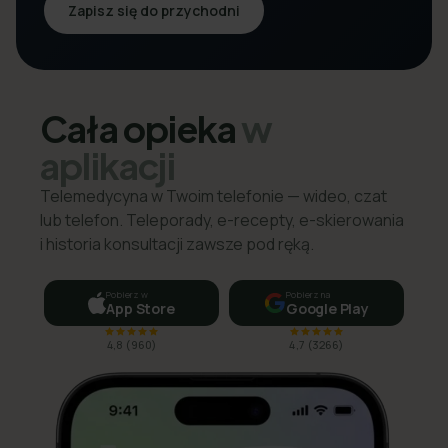
Zapisz się do przychodni
Cała opieka
w
aplikacji
Telemedycyna w Twoim telefonie — wideo, czat
lub telefon. Teleporady, e-recepty, e-skierowania
i historia konsultacji zawsze pod ręką.
Pobierz w
Pobierz na
App Store
Google Play
4,8
(
960
)
4,7
(
3266
)