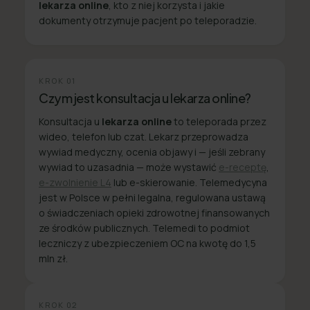
lekarza online
, kto z niej korzysta i jakie
dokumenty otrzymuje pacjent po teleporadzie.
KROK
01
Czym jest konsultacja u lekarza online?
Konsultacja u
lekarza online
to teleporada przez
wideo, telefon lub czat. Lekarz przeprowadza
wywiad medyczny, ocenia objawy i — jeśli zebrany
wywiad to uzasadnia — może wystawić
e-receptę
,
e-zwolnienie L4
lub e-skierowanie. Telemedycyna
jest w Polsce w pełni legalna, regulowana ustawą
o świadczeniach opieki zdrowotnej finansowanych
ze środków publicznych. Telemedi to podmiot
leczniczy z ubezpieczeniem OC na kwotę do 1,5
mln zł.
KROK
02