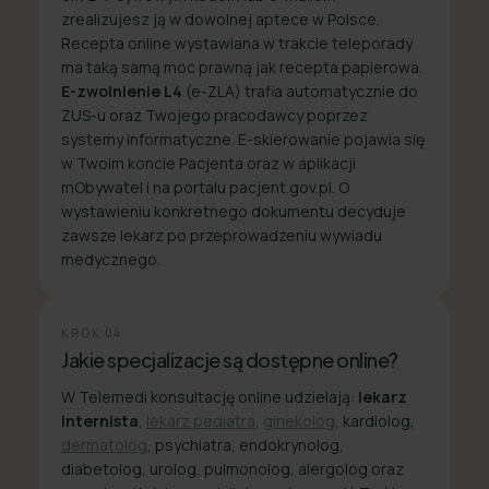
zrealizujesz ją w dowolnej aptece w Polsce.
Recepta online wystawiana w trakcie teleporady
ma taką samą moc prawną jak recepta papierowa.
E-zwolnienie L4
(e-ZLA) trafia automatycznie do
ZUS-u oraz Twojego pracodawcy poprzez
systemy informatyczne. E-skierowanie pojawia się
w Twoim koncie Pacjenta oraz w aplikacji
mObywatel i na portalu pacjent.gov.pl. O
wystawieniu konkretnego dokumentu decyduje
zawsze lekarz po przeprowadzeniu wywiadu
medycznego.
KROK
04
Jakie specjalizacje są dostępne online?
W Telemedi konsultację online udzielają:
lekarz
internista
,
lekarz pediatra
,
ginekolog
, kardiolog,
dermatolog
, psychiatra, endokrynolog,
diabetolog, urolog, pulmonolog, alergolog oraz