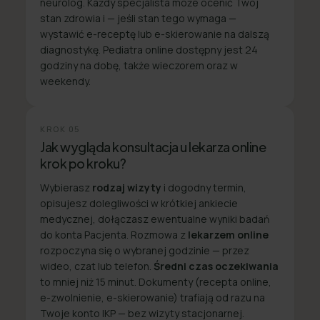
neurolog. Każdy specjalista może ocenić Twój
stan zdrowia i — jeśli stan tego wymaga —
wystawić e-receptę lub e-skierowanie na dalszą
diagnostykę. Pediatra online dostępny jest 24
godziny na dobę, także wieczorem oraz w
weekendy.
KROK
05
Jak wygląda konsultacja u lekarza online
krok po kroku?
Wybierasz
rodzaj wizyty
i dogodny termin,
opisujesz dolegliwości w krótkiej ankiecie
medycznej, dołączasz ewentualne wyniki badań
do konta Pacjenta. Rozmowa z
lekarzem online
rozpoczyna się o wybranej godzinie — przez
wideo, czat lub telefon.
Średni czas oczekiwania
to mniej niż 15 minut. Dokumenty (recepta online,
e-zwolnienie, e-skierowanie) trafiają od razu na
Twoje konto IKP — bez wizyty stacjonarnej.