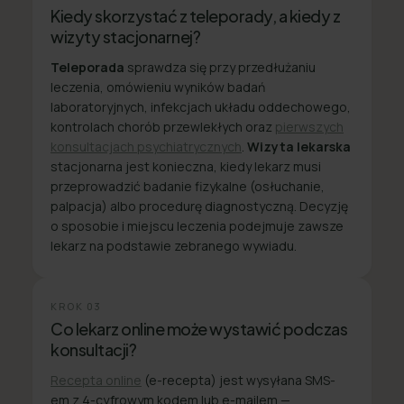
Kiedy skorzystać z teleporady, a kiedy z
wizyty stacjonarnej?
Teleporada
sprawdza się przy przedłużaniu
leczenia, omówieniu wyników badań
laboratoryjnych, infekcjach układu oddechowego,
kontrolach chorób przewlekłych oraz
pierwszych
konsultacjach psychiatrycznych
.
Wizyta lekarska
stacjonarna jest konieczna, kiedy lekarz musi
przeprowadzić badanie fizykalne (osłuchanie,
palpacja) albo procedurę diagnostyczną. Decyzję
o sposobie i miejscu leczenia podejmuje zawsze
lekarz na podstawie zebranego wywiadu.
KROK
03
Co lekarz online może wystawić podczas
konsultacji?
Recepta online
(e-recepta) jest wysyłana SMS-
em z 4-cyfrowym kodem lub e-mailem —