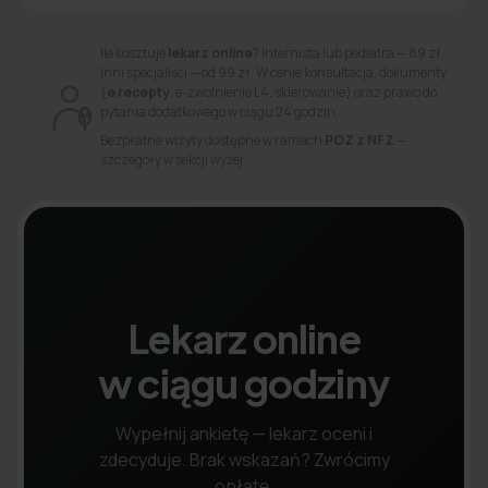
Ile kosztuje
lekarz online
? Internista lub pediatra — 89 zł.
Inni specjaliści — od 99 zł. W cenie konsultacja, dokumenty
(
e recepty
, e-zwolnienie L4, skierowanie) oraz prawo do
pytania dodatkowego w ciągu 24 godzin.
Bezpłatne wizyty dostępne w ramach
POZ z NFZ
—
szczegóły w sekcji wyżej.
Lekarz online
w ciągu godziny
Wypełnij ankietę — lekarz oceni i
zdecyduje. Brak wskazań? Zwrócimy
opłatę.