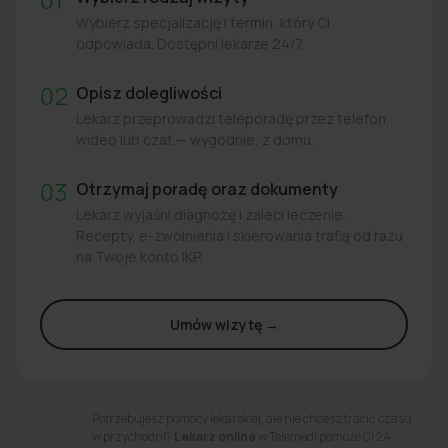
Wybierz specjalizację i termin, który Ci
odpowiada. Dostępni lekarze 24/7.
02
Opisz dolegliwości
Lekarz przeprowadzi teleporadę przez telefon,
wideo lub czat — wygodnie, z domu.
03
Otrzymaj poradę oraz dokumenty
Lekarz wyjaśni diagnozę i zaleci leczenie.
Recepty, e-zwolnienia i skierowania trafią od razu
na Twoje konto IKP.
Umów wizytę →
Potrzebujesz pomocy lekarskiej, ale nie chcesz tracić czasu
w przychodni?
Lekarz online
w Telemedi pomoże Ci 24