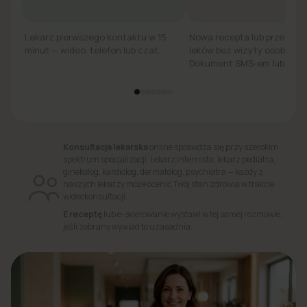
Lekarz pierwszego kontaktu w 15
Nowa recepta lub przedłuż
minut — wideo, telefon lub czat.
leków bez wizyty osobiście.
Dokument SMS-em lub e-ma
Konsultacja lekarska
online sprawdza się przy szerokim
spektrum specjalizacji. Lekarz internista, lekarz pediatra,
ginekolog, kardiolog, dermatolog, psychiatra — każdy z
naszych lekarzy może ocenić Twój stan zdrowia w trakcie
wideokonsultacji.
E receptę
lub e-skierowanie wystawi w tej samej rozmowie,
jeśli zebrany wywiad to uzasadnia.