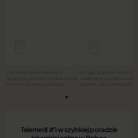
Z możliwością wystawienia e-
W ciągu 24 godzin od wizyty
recepty, e-zwolnienia i e-skierowania
zadać lekarzowi jedno dodat
w trakcie tej samej konsultacji.
pytanie — bez nowej opłaty.
Telemedi #1 w szybkiej poradzie
lekarskiej online w Polsce