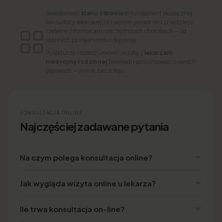
Świadomość
stanu zdrowia
to fundament skutecznej
konsultacji lekarskiej. W naszym poradniku znajdziesz
rzetelne informacje o najczęstszych chorobach — od
skórnych po Hashimoto i depresję.
Po lekturze możesz umówić wizytę z
lekarzem
medycyny rodzinnej
Telemedi i porozmawiać o swoich
objawach — online, bez kolejki.
KONSULTACJA ONLINE
Najczęściej zadawane pytania
Na czym polega konsultacja online?
Jak wygląda wizyta online u lekarza?
Ile trwa konsultacja on-line?