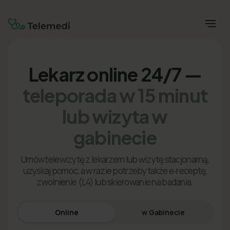
Lekarz online 24/7 —
teleporada w 15 minut
lub wizyta w
gabinecie
Umów telewizytę z lekarzem lub wizytę stacjonarną,
uzyskaj pomoc, a w razie potrzeby także e‑receptę,
zwolnienie (L4) lub skierowanie na badania.
Online
w Gabinecie