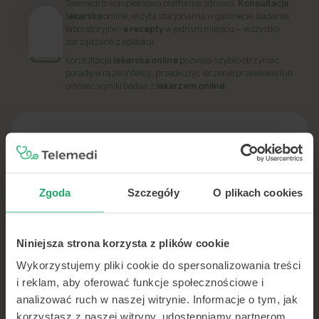
Telemedi to kompleksowa platforma zdrowia.
Konsultacja
lekarska
online, wizyta stacjonarna w gabinecie, badania
laboratoryjne i
e recepty
w jednym miejscu — wszystko
zarządzane z aplikacji.
Konsultacja
lekarska online
pozwala szybko otrzymać
poradę w razie infekcji, przedłużyć leczenie przewlekłe lub
omówić wyniki badań z
lekarzem online
.
PORADNIK
Dowiedz się więcej o swoim zdrowiu
Zgoda
Szczegóły
O plikach cookies
Niniejsza strona korzysta z plików cookie
Wykorzystujemy pliki cookie do spersonalizowania treści
i reklam, aby oferować funkcje społecznościowe i
analizować ruch w naszej witrynie. Informacje o tym, jak
korzystasz z naszej witryny, udostępniamy partnerom