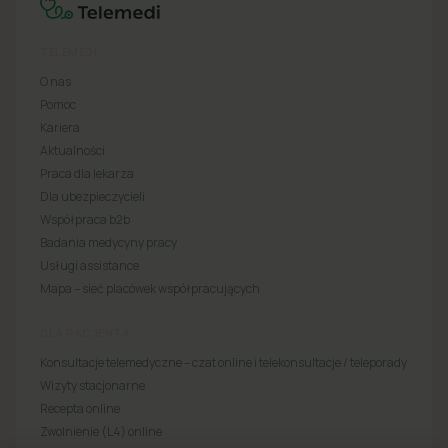
TELEMEDI
O nas
Pomoc
Kariera
Aktualności
Praca dla lekarza
Dla ubezpieczycieli
Współpraca b2b
Badania medycyny pracy
Usługi assistance
Mapa – sieć placówek współpracujących
DLA PACJENTA
Konsultacje telemedyczne – czat online i telekonsultacje / teleporady
Wizyty stacjonarne
Recepta online
Zwolnienie (L4) online