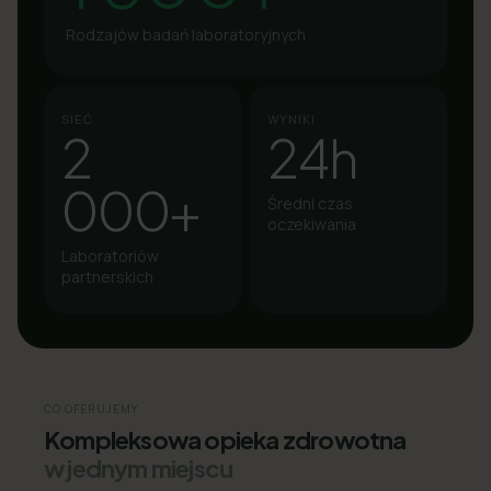
Rodzajów badań laboratoryjnych
SIEĆ
WYNIKI
2
24h
000+
Średni czas
oczekiwania
Laboratoriów
partnerskich
CO OFERUJEMY
Kompleksowa opieka zdrowotna
w jednym miejscu