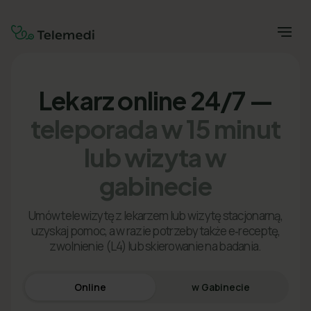
Lekarz online 24/7 —
teleporada w 15 minut
lub wizyta w
gabinecie
Umów telewizytę z lekarzem lub wizytę stacjonarną,
uzyskaj pomoc, a w razie potrzeby także e‑receptę,
zwolnienie (L4) lub skierowanie na badania.
Online
w Gabinecie