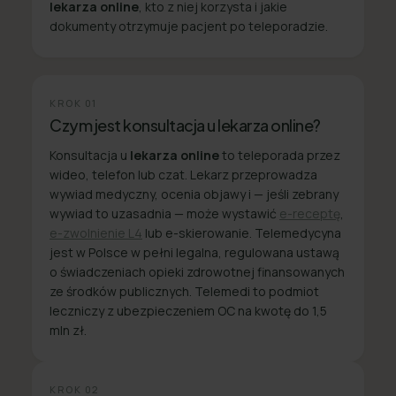
lekarza online
, kto z niej korzysta i jakie
dokumenty otrzymuje pacjent po teleporadzie.
KROK
01
Czym jest konsultacja u lekarza online?
Konsultacja u
lekarza online
to teleporada przez
wideo, telefon lub czat. Lekarz przeprowadza
wywiad medyczny, ocenia objawy i — jeśli zebrany
wywiad to uzasadnia — może wystawić
e-receptę
,
e-zwolnienie L4
lub e-skierowanie. Telemedycyna
jest w Polsce w pełni legalna, regulowana ustawą
o świadczeniach opieki zdrowotnej finansowanych
ze środków publicznych. Telemedi to podmiot
leczniczy z ubezpieczeniem OC na kwotę do 1,5
mln zł.
KROK
02