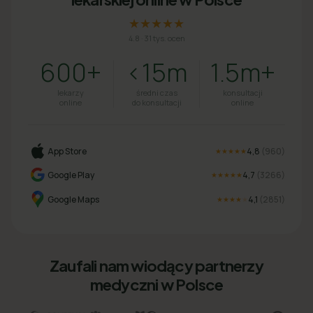
★★★★★
4.8
·
31 tys. ocen
600+
<15m
1.5m+
lekarzy
średni czas
konsultacji
online
do konsultacji
online
App Store
4,8
(
960
)
★★★★★
Google Play
4,7
(
3266
)
★★★★★
Google Maps
4,1
(
2851
)
★★★★
★
Zaufali nam wiodący partnerzy
medyczni w Polsce