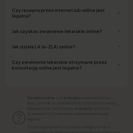
Czy recepta przez internet lub online jest
legalna?
Jak uzyskac zwolnienie lekarskie online?
Jak działa L4 (e-ZLA) online?
Czy zwolnienie lekarskie otrzymane przez
konsultację online jest legalne?
Recepta online
, czyli
e recepty
wystawiane przez
lekarza online, i e-zwolnienia to dziś standard w polskiej
telemedycynie. Jak otrzymać
e receptę
na choroby
przewlekłe? Czy zwolnienie wystawione online jest
legalne?
Poniżej odpowiadamy na pytania o receptę online, e-
zwolnienie L4 i e-skierowanie wystawiane przez lekarza w