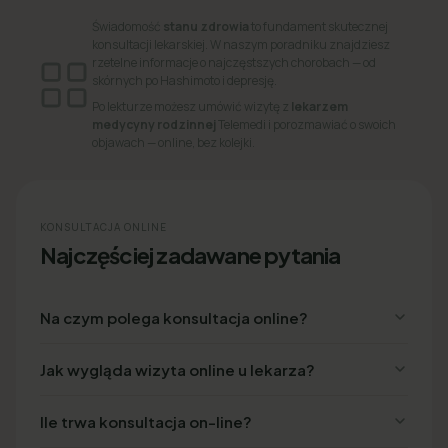
Świadomość
stanu zdrowia
to fundament skutecznej
konsultacji lekarskiej. W naszym poradniku znajdziesz
rzetelne informacje o najczęstszych chorobach — od
skórnych po Hashimoto i depresję.
Po lekturze możesz umówić wizytę z
lekarzem
medycyny rodzinnej
Telemedi i porozmawiać o swoich
objawach — online, bez kolejki.
KONSULTACJA ONLINE
Najczęściej zadawane pytania
Na czym polega konsultacja online?
Jak wygląda wizyta online u lekarza?
Ile trwa konsultacja on-line?