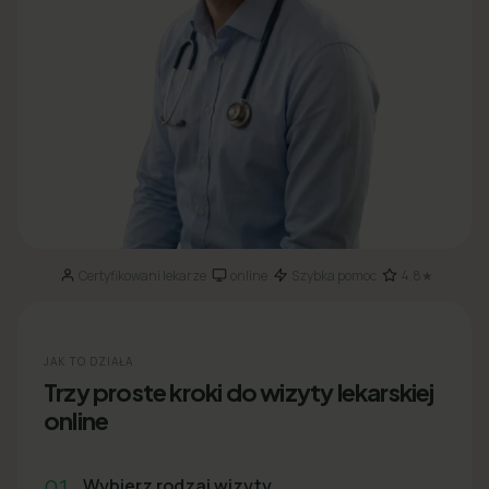
Certyfikowani lekarze
online
Szybka pomoc
4.8★
·
·
·
JAK TO DZIAŁA
Trzy proste kroki do wizyty lekarskiej
online
01
Wybierz rodzaj wizyty