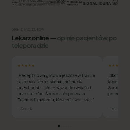
OPINIE PACJENTÓW
Lekarz online —
opinie pacjentów po
teleporadzie
★★★★★
★★★★★
„Recepta była gotowa jeszcze w trakcie
„Skorzysta
rozmowy. Nie musiałam jechać do
konsultacja
przychodni — lekarz wszystko wyjaśnił
Serdecznie
przez telefon. Serdecznie polecam
pracuje zda
Telemedi każdemu, kto ceni swój czas."
— Anna K.
— Marcin W.