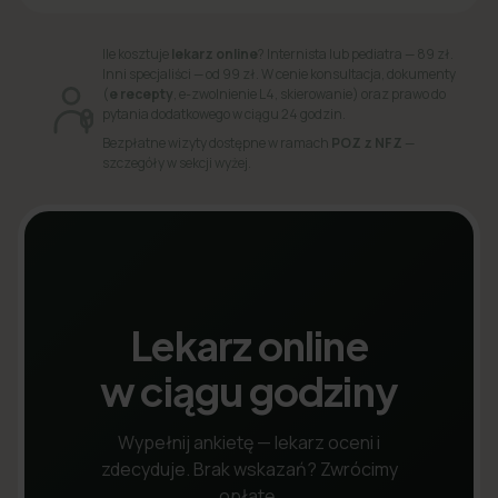
Ile kosztuje
lekarz online
? Internista lub pediatra — 89 zł.
Inni specjaliści — od 99 zł. W cenie konsultacja, dokumenty
(
e recepty
, e-zwolnienie L4, skierowanie) oraz prawo do
pytania dodatkowego w ciągu 24 godzin.
Bezpłatne wizyty dostępne w ramach
POZ z NFZ
—
szczegóły w sekcji wyżej.
Lekarz online
w ciągu godziny
Wypełnij ankietę — lekarz oceni i
zdecyduje. Brak wskazań? Zwrócimy
opłatę.