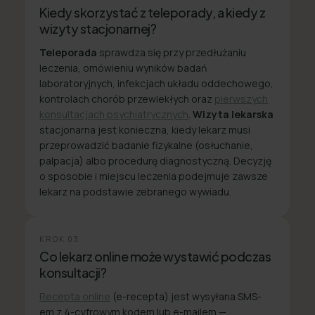
Kiedy skorzystać z teleporady, a kiedy z
wizyty stacjonarnej?
Teleporada
sprawdza się przy przedłużaniu
leczenia, omówieniu wyników badań
laboratoryjnych, infekcjach układu oddechowego,
kontrolach chorób przewlekłych oraz
pierwszych
konsultacjach psychiatrycznych
.
Wizyta lekarska
stacjonarna jest konieczna, kiedy lekarz musi
przeprowadzić badanie fizykalne (osłuchanie,
palpacja) albo procedurę diagnostyczną. Decyzję
o sposobie i miejscu leczenia podejmuje zawsze
lekarz na podstawie zebranego wywiadu.
KROK
03
Co lekarz online może wystawić podczas
konsultacji?
Recepta online
(e-recepta) jest wysyłana SMS-
em z 4-cyfrowym kodem lub e-mailem —