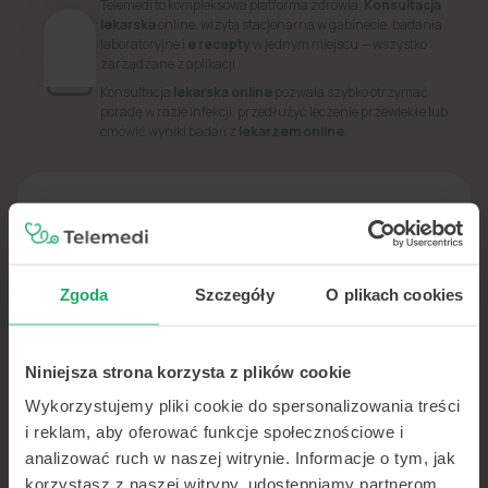
Telemedi to kompleksowa platforma zdrowia.
Konsultacja
lekarska
online, wizyta stacjonarna w gabinecie, badania
laboratoryjne i
e recepty
w jednym miejscu — wszystko
zarządzane z aplikacji.
Konsultacja
lekarska online
pozwala szybko otrzymać
poradę w razie infekcji, przedłużyć leczenie przewlekłe lub
omówić wyniki badań z
lekarzem online
.
PORADNIK
Dowiedz się więcej o swoim zdrowiu
Zgoda
Szczegóły
O plikach cookies
Niniejsza strona korzysta z plików cookie
Wykorzystujemy pliki cookie do spersonalizowania treści
i reklam, aby oferować funkcje społecznościowe i
analizować ruch w naszej witrynie. Informacje o tym, jak
korzystasz z naszej witryny, udostępniamy partnerom