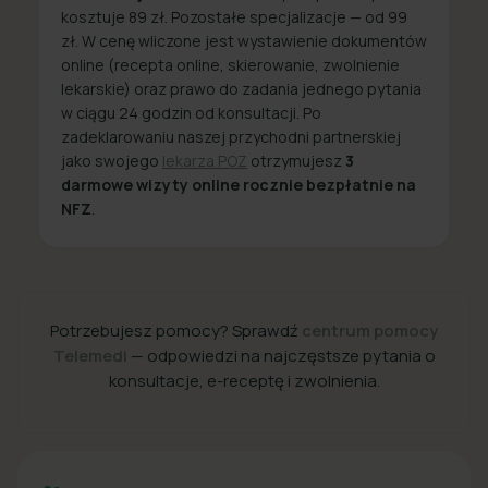
kosztuje 89 zł. Pozostałe specjalizacje — od 99
zł. W cenę wliczone jest wystawienie dokumentów
online (recepta online, skierowanie, zwolnienie
lekarskie) oraz prawo do zadania jednego pytania
w ciągu 24 godzin od konsultacji. Po
zadeklarowaniu naszej przychodni partnerskiej
jako swojego
lekarza POZ
otrzymujesz
3
darmowe wizyty online rocznie bezpłatnie na
NFZ
.
Potrzebujesz pomocy? Sprawdź
centrum pomocy
Telemedi
— odpowiedzi na najczęstsze pytania o
konsultacje, e-receptę i zwolnienia.
+48 22 357 49 49