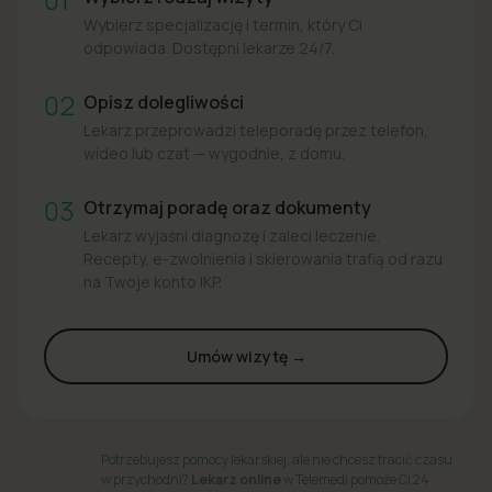
Wybierz specjalizację i termin, który Ci
odpowiada. Dostępni lekarze 24/7.
02
Opisz dolegliwości
Lekarz przeprowadzi teleporadę przez telefon,
wideo lub czat — wygodnie, z domu.
03
Otrzymaj poradę oraz dokumenty
Lekarz wyjaśni diagnozę i zaleci leczenie.
Recepty, e-zwolnienia i skierowania trafią od razu
na Twoje konto IKP.
Umów wizytę →
Potrzebujesz pomocy lekarskiej, ale nie chcesz tracić czasu
w przychodni?
Lekarz online
w Telemedi pomoże Ci 24