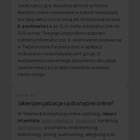
zrealizujesz ją w dowolnej aptece w Polsce.
Recepta online wystawiana w trakcie teleporady
ma taką samą moc prawną jak recepta papierowa.
E-zwolnienie L4
(e-ZLA) trafia automatycznie do
ZUS-u oraz Twojego pracodawcy poprzez
systemy informatyczne. E-skierowanie pojawia się
w Twoim koncie Pacjenta oraz w aplikacji
mObywatel i na portalu pacjent.gov.pl. O
wystawieniu konkretnego dokumentu decyduje
zawsze lekarz po przeprowadzeniu wywiadu
medycznego.
KROK
04
Jakie specjalizacje są dostępne online?
W Telemedi konsultację online udzielają:
lekarz
internista
,
lekarz pediatra
,
ginekolog
, kardiolog,
dermatolog
, psychiatra, endokrynolog,
diabetolog, urolog, pulmonolog, alergolog oraz