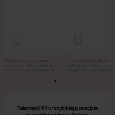
Z możliwością wystawienia e-
W ciągu 24 godzin od wizyty
recepty, e-zwolnienia i e-skierowania
zadać lekarzowi jedno dodat
w trakcie tej samej konsultacji.
pytanie — bez nowej opłaty.
Telemedi #1 w szybkiej poradzie
lekarskiej online w Polsce