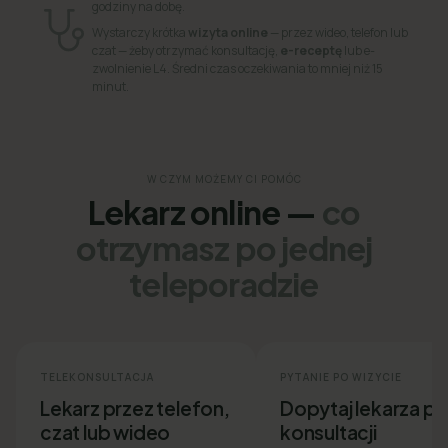
godziny na dobę.
Wystarczy krótka
wizyta online
— przez wideo, telefon lub
czat — żeby otrzymać konsultację,
e-receptę
lub e-
zwolnienie L4. Średni czas oczekiwania to mniej niż 15
minut.
W CZYM MOŻEMY CI POMÓC
Lekarz online —
co
otrzymasz po jednej
teleporadzie
TELEKONSULTACJA
PYTANIE PO WIZYCIE
Lekarz przez telefon,
Dopytaj lekarza p
czat lub wideo
konsultacji