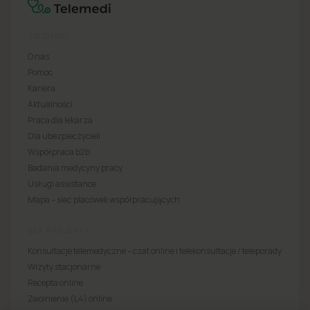
TELEMEDI
O nas
Pomoc
Kariera
Aktualności
Praca dla lekarza
Dla ubezpieczycieli
Współpraca b2b
Badania medycyny pracy
Usługi assistance
Mapa – sieć placówek współpracujących
DLA PACJENTA
Konsultacje telemedyczne – czat online i telekonsultacje / teleporady
Wizyty stacjonarne
Recepta online
Zwolnienie (L4) online