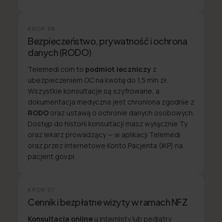
KROK
06
Bezpieczeństwo, prywatność i ochrona
danych (RODO)
Telemedi.com to
podmiot leczniczy
z
ubezpieczeniem OC na kwotę do 1,5 mln zł.
Wszystkie konsultacje są szyfrowane, a
dokumentacja medyczna jest chroniona zgodnie z
RODO
oraz ustawą o ochronie danych osobowych.
Dostęp do historii konsultacji masz wyłącznie Ty
oraz lekarz prowadzący — w aplikacji Telemedi
oraz przez Internetowe Konto Pacjenta (IKP) na
pacjent.gov.pl.
KROK
07
Cennik i bezpłatne wizyty w ramach NFZ
Konsultacja online
u internisty lub pediatry