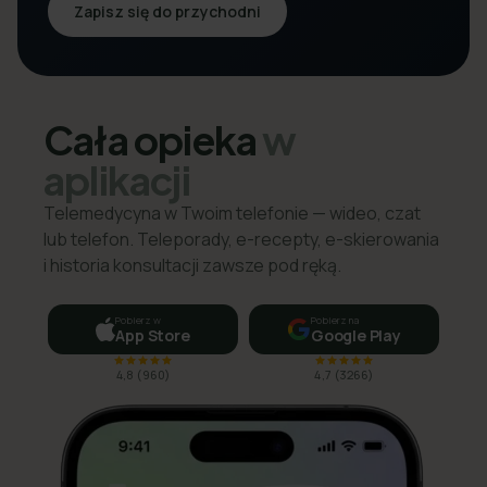
Zapisz się do przychodni
Cała opieka
w
aplikacji
Telemedycyna w Twoim telefonie — wideo, czat
lub telefon. Teleporady, e-recepty, e-skierowania
i historia konsultacji zawsze pod ręką.
Pobierz w
Pobierz na
App Store
Google Play
4,8
(
960
)
4,7
(
3266
)