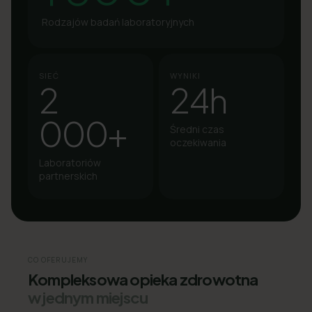
Rodzajów badań laboratoryjnych
SIEĆ
WYNIKI
2
24h
000+
Średni czas
oczekiwania
Laboratoriów
partnerskich
CO OFERUJEMY
Kompleksowa opieka zdrowotna
w jednym miejscu