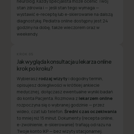
neurolog. Każdy specjalista może ocenić Twój
stan zdrowia i — jeśli stan tego wymaga —
wystawić e-receptę lub e-skierowanie na dalszą
diagnostykę. Pediatra online dostępny jest 24
godziny na dobę, także wieczorem oraz w
weekendy.
KROK
05
Jak wygląda konsultacja u lekarza online
krok po kroku?
Wybierasz
rodzaj wizyty
i dogodny termin,
opisujesz dolegliwości w krótkiej ankiecie
medycznej, dołączasz ewentualne wyniki badań
do konta Pacjenta. Rozmowa z
lekarzem online
rozpoczyna się o wybranej godzinie — przez
wideo, czat lub telefon.
Średni czas oczekiwania
to mniej niż 15 minut. Dokumenty (recepta online,
e-zwolnienie, e-skierowanie) trafiają od razu na
Twoje konto IKP — bez wizyty stacjonarnej.