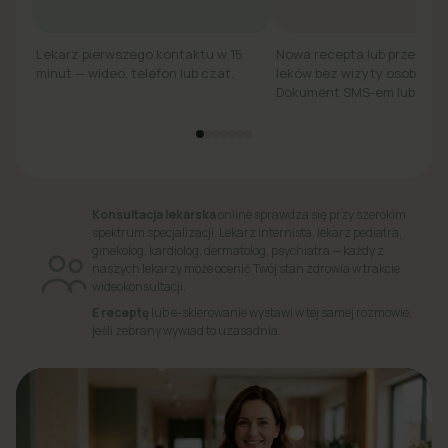
Lekarz pierwszego kontaktu w 15
Nowa recepta lub przedłuż
minut — wideo, telefon lub czat.
leków bez wizyty osobiście.
Dokument SMS-em lub e-ma
Konsultacja lekarska
online sprawdza się przy szerokim
spektrum specjalizacji. Lekarz internista, lekarz pediatra,
ginekolog, kardiolog, dermatolog, psychiatra — każdy z
naszych lekarzy może ocenić Twój stan zdrowia w trakcie
wideokonsultacji.
E receptę
lub e-skierowanie wystawi w tej samej rozmowie,
jeśli zebrany wywiad to uzasadnia.