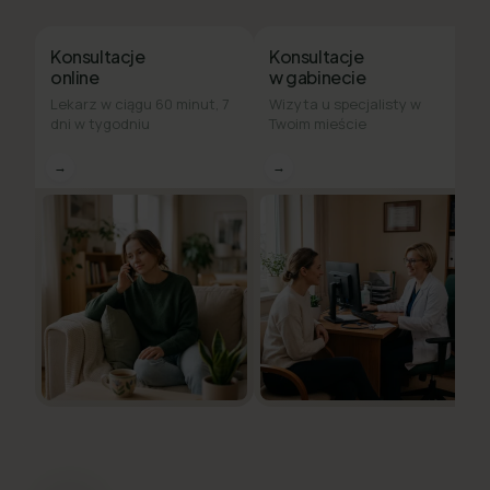
Konsultacje
Konsultacje
online
w gabinecie
Lekarz w ciągu 60 minut, 7
Wizyta u specjalisty w
dni w tygodniu
Twoim mieście
→
→