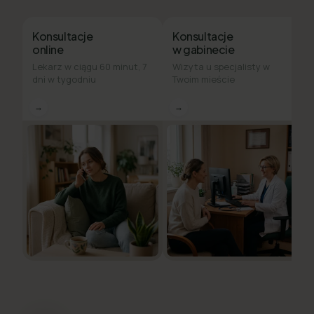
Konsultacje
Konsultacje
online
w gabinecie
Lekarz w ciągu 60 minut, 7
Wizyta u specjalisty w
dni w tygodniu
Twoim mieście
→
→