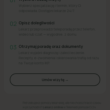
Wybierz specjalizację i termin, który Ci
odpowiada. Dostępni lekarze 24/7.
02
Opisz dolegliwości
Lekarz przeprowadzi teleporadę przez telefon,
wideo lub czat — wygodnie, z domu.
03
Otrzymaj poradę oraz dokumenty
Lekarz wyjaśni diagnozę i zaleci leczenie.
Recepty, e-zwolnienia i skierowania trafią od razu
na Twoje konto IKP.
Umów wizytę →
Potrzebujesz pomocy lekarskiej, ale nie chcesz tracić czasu
w przychodni?
Lekarz online
w Telemedi pomoże Ci 24