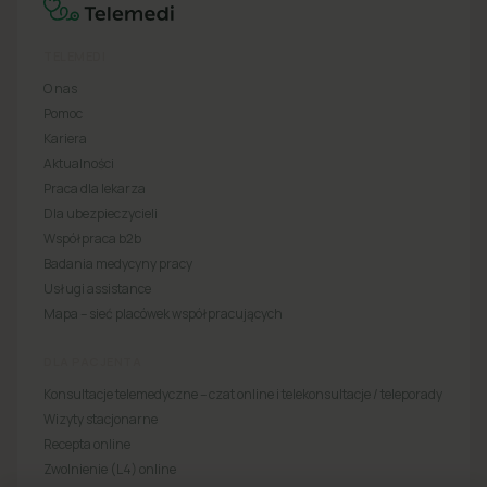
TELEMEDI
O nas
Pomoc
Kariera
Aktualności
Praca dla lekarza
Dla ubezpieczycieli
Współpraca b2b
Badania medycyny pracy
Usługi assistance
Mapa – sieć placówek współpracujących
DLA PACJENTA
Konsultacje telemedyczne – czat online i telekonsultacje / teleporady
Wizyty stacjonarne
Recepta online
Zwolnienie (L4) online