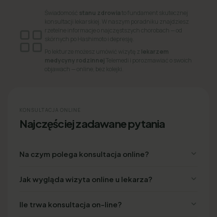
Świadomość
stanu zdrowia
to fundament skutecznej
konsultacji lekarskiej. W naszym poradniku znajdziesz
rzetelne informacje o najczęstszych chorobach — od
skórnych po Hashimoto i depresję.
Po lekturze możesz umówić wizytę z
lekarzem
medycyny rodzinnej
Telemedi i porozmawiać o swoich
objawach — online, bez kolejki.
KONSULTACJA ONLINE
Najczęściej zadawane pytania
Na czym polega konsultacja online?
Jak wygląda wizyta online u lekarza?
Ile trwa konsultacja on-line?