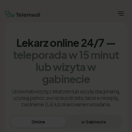
Lekarz online 24/7 —
teleporada w 15 minut
lub wizyta w
gabinecie
Umów telewizytę z lekarzem lub wizytę stacjonarną,
uzyskaj pomoc, a w razie potrzeby także e‑receptę,
zwolnienie (L4) lub skierowanie na badania.
Online
w Gabinecie