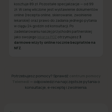
kosztuje 89 zł. Pozostałe specjalizacje — od 99
zł. W cenę wliczone jest wystawienie dokumentów
online (recepta online, skierowanie, zwolnienie
lekarskie) oraz prawo do zadania jednego pytania
w ciągu 24 godzin od konsultacji. Po
zadeklarowaniu naszej przychodni partnerskiej
jako swojego
lekarza POZ
otrzymujesz
3
darmowe wizyty online rocznie bezpłatnie na
NFZ
.
Potrzebujesz pomocy? Sprawdź
centrum pomocy
Telemedi
— odpowiedzi na najczęstsze pytania o
konsultacje, e-receptę i zwolnienia.
+48 22 357 49 49