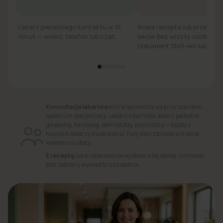
Lekarz pierwszego kontaktu w 15
Nowa recepta lub przedłuż
minut — wideo, telefon lub czat.
leków bez wizyty osobiście.
Dokument SMS-em lub e-ma
Konsultacja lekarska
online sprawdza się przy szerokim
spektrum specjalizacji. Lekarz internista, lekarz pediatra,
ginekolog, kardiolog, dermatolog, psychiatra — każdy z
naszych lekarzy może ocenić Twój stan zdrowia w trakcie
wideokonsultacji.
E receptę
lub e-skierowanie wystawi w tej samej rozmowie,
jeśli zebrany wywiad to uzasadnia.