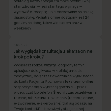
neurolog. Każdy specjalista może ocenić Twój
stan zdrowia i — jeśli stan tego wymaga —
wystawić e-receptę lub e-skierowanie na dalszą
diagnostykę. Pediatra online dostępny jest 24
godziny na dobę, także wieczorem oraz w
weekendy.
KROK
05
Jak wygląda konsultacja u lekarza online
krok po kroku?
Wybierasz
rodzaj wizyty
i dogodny termin,
opisujesz dolegliwości w krótkiej ankiecie
medycznej, dołączasz ewentualne wyniki badań
do konta Pacjenta. Rozmowa z
lekarzem online
rozpoczyna się o wybranej godzinie — przez
wideo, czat lub telefon.
Średni czas oczekiwania
to mniej niż 15 minut. Dokumenty (recepta online,
e-zwolnienie, e-skierowanie) trafiają od razu na
Twoje konto IKP — bez wizyty stacjonarnej.