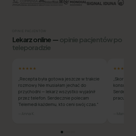
OPINIE PACJENTÓW
Lekarz online —
opinie pacjentów po
teleporadzie
★★★★★
★★★★★
„Recepta była gotowa jeszcze w trakcie
„Skorzysta
rozmowy. Nie musiałam jechać do
konsultacja
przychodni — lekarz wszystko wyjaśnił
Serdecznie
przez telefon. Serdecznie polecam
pracuje zda
Telemedi każdemu, kto ceni swój czas."
— Anna K.
— Marcin W.