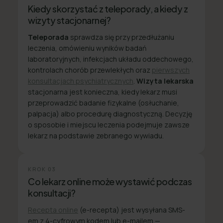
Kiedy skorzystać z teleporady, a kiedy z
wizyty stacjonarnej?
Teleporada
sprawdza się przy przedłużaniu
leczenia, omówieniu wyników badań
laboratoryjnych, infekcjach układu oddechowego,
kontrolach chorób przewlekłych oraz
pierwszych
konsultacjach psychiatrycznych
.
Wizyta lekarska
stacjonarna jest konieczna, kiedy lekarz musi
przeprowadzić badanie fizykalne (osłuchanie,
palpacja) albo procedurę diagnostyczną. Decyzję
o sposobie i miejscu leczenia podejmuje zawsze
lekarz na podstawie zebranego wywiadu.
KROK
03
Co lekarz online może wystawić podczas
konsultacji?
Recepta online
(e-recepta) jest wysyłana SMS-
em z 4-cyfrowym kodem lub e-mailem —