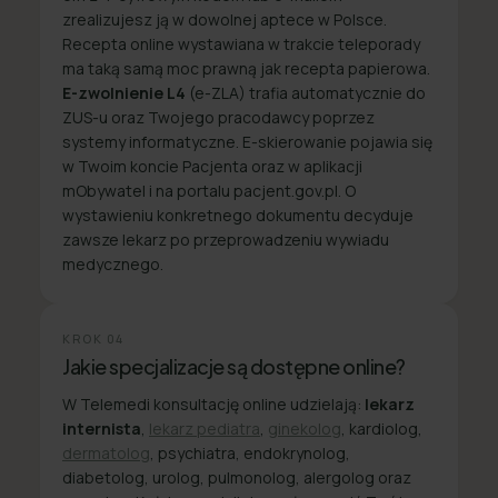
zrealizujesz ją w dowolnej aptece w Polsce.
Recepta online wystawiana w trakcie teleporady
ma taką samą moc prawną jak recepta papierowa.
E-zwolnienie L4
(e-ZLA) trafia automatycznie do
ZUS-u oraz Twojego pracodawcy poprzez
systemy informatyczne. E-skierowanie pojawia się
w Twoim koncie Pacjenta oraz w aplikacji
mObywatel i na portalu pacjent.gov.pl. O
wystawieniu konkretnego dokumentu decyduje
zawsze lekarz po przeprowadzeniu wywiadu
medycznego.
KROK
04
Jakie specjalizacje są dostępne online?
W Telemedi konsultację online udzielają:
lekarz
internista
,
lekarz pediatra
,
ginekolog
, kardiolog,
dermatolog
, psychiatra, endokrynolog,
diabetolog, urolog, pulmonolog, alergolog oraz