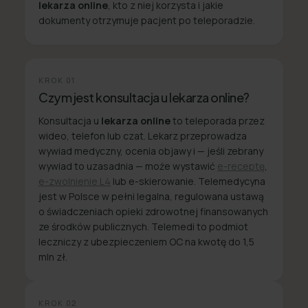
lekarza online
, kto z niej korzysta i jakie
dokumenty otrzymuje pacjent po teleporadzie.
KROK
01
Czym jest konsultacja u lekarza online?
Konsultacja u
lekarza online
to teleporada przez
wideo, telefon lub czat. Lekarz przeprowadza
wywiad medyczny, ocenia objawy i — jeśli zebrany
wywiad to uzasadnia — może wystawić
e-receptę
,
e-zwolnienie L4
lub e-skierowanie. Telemedycyna
jest w Polsce w pełni legalna, regulowana ustawą
o świadczeniach opieki zdrowotnej finansowanych
ze środków publicznych. Telemedi to podmiot
leczniczy z ubezpieczeniem OC na kwotę do 1,5
mln zł.
KROK
02