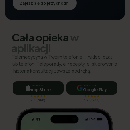
Zapisz się do przychodni
Cała opieka
w
aplikacji
Telemedycyna w Twoim telefonie — wideo, czat
lub telefon. Teleporady, e-recepty, e-skierowania
i historia konsultacji zawsze pod ręką.
Pobierz w
Pobierz na
App Store
Google Play
4,8
(
960
)
4,7
(
3266
)