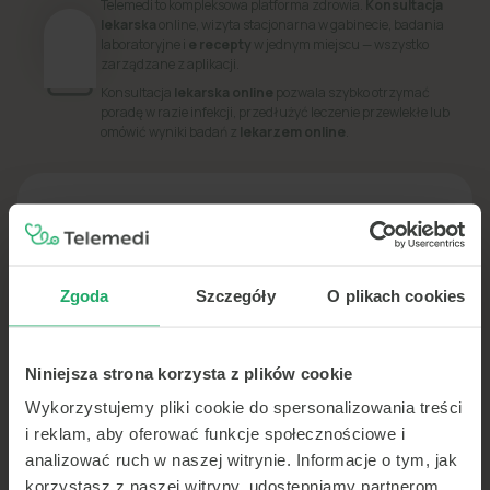
Telemedi to kompleksowa platforma zdrowia.
Konsultacja
lekarska
online, wizyta stacjonarna w gabinecie, badania
laboratoryjne i
e recepty
w jednym miejscu — wszystko
zarządzane z aplikacji.
Konsultacja
lekarska online
pozwala szybko otrzymać
poradę w razie infekcji, przedłużyć leczenie przewlekłe lub
omówić wyniki badań z
lekarzem online
.
PORADNIK
Dowiedz się więcej o swoim zdrowiu
Zgoda
Szczegóły
O plikach cookies
Niniejsza strona korzysta z plików cookie
Wykorzystujemy pliki cookie do spersonalizowania treści
i reklam, aby oferować funkcje społecznościowe i
analizować ruch w naszej witrynie. Informacje o tym, jak
korzystasz z naszej witryny, udostępniamy partnerom