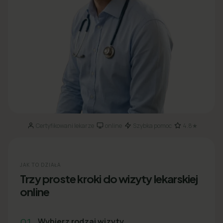
Certyfikowani lekarze
online
Szybka pomoc
4.8★
·
·
·
JAK TO DZIAŁA
Trzy proste kroki do wizyty lekarskiej
online
01
Wybierz rodzaj wizyty