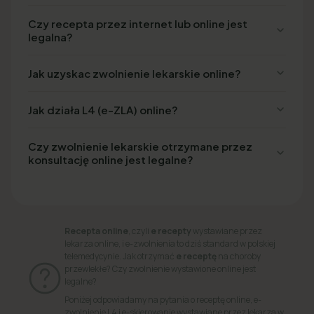
Czy recepta przez internet lub online jest
legalna?
Jak uzyskac zwolnienie lekarskie online?
Jak działa L4 (e-ZLA) online?
Czy zwolnienie lekarskie otrzymane przez
konsultację online jest legalne?
Recepta online
, czyli
e recepty
wystawiane przez
lekarza online, i e-zwolnienia to dziś standard w polskiej
telemedycynie. Jak otrzymać
e receptę
na choroby
przewlekłe? Czy zwolnienie wystawione online jest
legalne?
Poniżej odpowiadamy na pytania o receptę online, e-
zwolnienie L4 i e-skierowanie wystawiane przez lekarza w