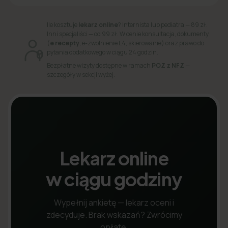
Ile kosztuje
lekarz online
? Internista lub pediatra — 89 zł.
Inni specjaliści — od 99 zł. W cenie konsultacja, dokumenty
(
e recepty
, e-zwolnienie L4, skierowanie) oraz prawo do
pytania dodatkowego w ciągu 24 godzin.
Bezpłatne wizyty dostępne w ramach
POZ z NFZ
—
szczegóły w sekcji wyżej.
Lekarz online
w ciągu godziny
Wypełnij ankietę — lekarz oceni i
zdecyduje. Brak wskazań? Zwrócimy
opłatę.