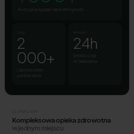
Rodzajów badań laboratoryjnych
SIEĆ
WYNIKI
2
24h
000+
Średni czas
oczekiwania
Laboratoriów
partnerskich
CO OFERUJEMY
Kompleksowa opieka zdrowotna
w jednym miejscu