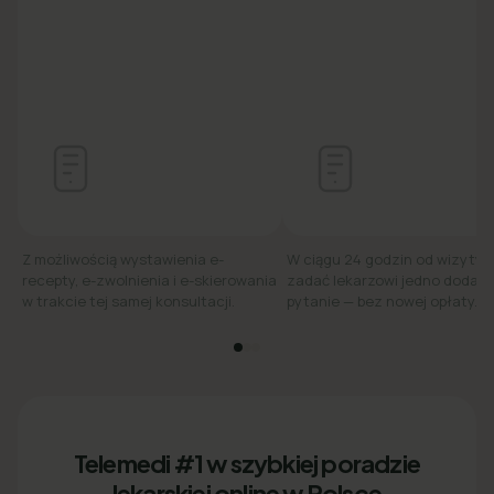
Z możliwością wystawienia e-
W ciągu 24 godzin od wizyty
recepty, e-zwolnienia i e-skierowania
zadać lekarzowi jedno dodat
w trakcie tej samej konsultacji.
pytanie — bez nowej opłaty.
Telemedi #1 w szybkiej poradzie
lekarskiej online w Polsce