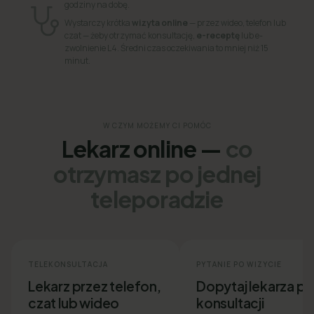
godziny na dobę.
Wystarczy krótka
wizyta online
— przez wideo, telefon lub
czat — żeby otrzymać konsultację,
e-receptę
lub e-
zwolnienie L4. Średni czas oczekiwania to mniej niż 15
minut.
W CZYM MOŻEMY CI POMÓC
Lekarz online —
co
otrzymasz po jednej
teleporadzie
TELEKONSULTACJA
PYTANIE PO WIZYCIE
Lekarz przez telefon,
Dopytaj lekarza p
czat lub wideo
konsultacji