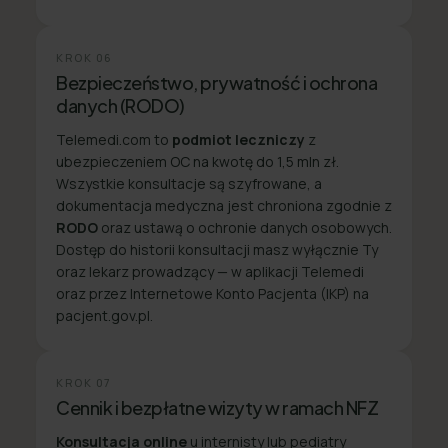
KROK
06
Bezpieczeństwo, prywatność i ochrona
danych (RODO)
Telemedi.com to
podmiot leczniczy
z
ubezpieczeniem OC na kwotę do 1,5 mln zł.
Wszystkie konsultacje są szyfrowane, a
dokumentacja medyczna jest chroniona zgodnie z
RODO
oraz ustawą o ochronie danych osobowych.
Dostęp do historii konsultacji masz wyłącznie Ty
oraz lekarz prowadzący — w aplikacji Telemedi
oraz przez Internetowe Konto Pacjenta (IKP) na
pacjent.gov.pl.
KROK
07
Cennik i bezpłatne wizyty w ramach NFZ
Konsultacja online
u internisty lub pediatry