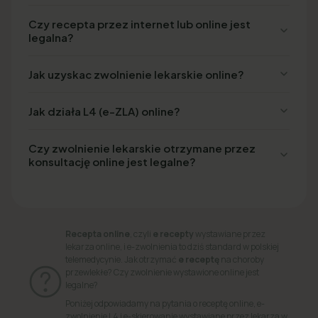
Czy recepta przez internet lub online jest
legalna?
Jak uzyskac zwolnienie lekarskie online?
Jak działa L4 (e-ZLA) online?
Czy zwolnienie lekarskie otrzymane przez
konsultację online jest legalne?
Recepta online
, czyli
e recepty
wystawiane przez
lekarza online, i e-zwolnienia to dziś standard w polskiej
telemedycynie. Jak otrzymać
e receptę
na choroby
przewlekłe? Czy zwolnienie wystawione online jest
legalne?
Poniżej odpowiadamy na pytania o receptę online, e-
zwolnienie L4 i e-skierowanie wystawiane przez lekarza w