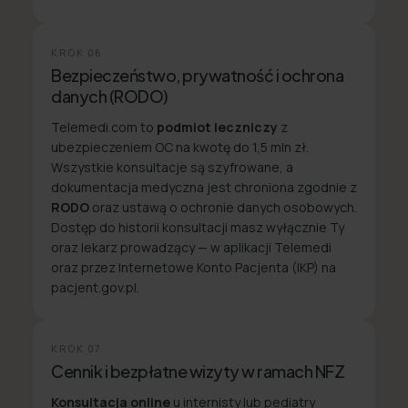
KROK
06
Bezpieczeństwo, prywatność i ochrona
danych (RODO)
Telemedi.com to
podmiot leczniczy
z
ubezpieczeniem OC na kwotę do 1,5 mln zł.
Wszystkie konsultacje są szyfrowane, a
dokumentacja medyczna jest chroniona zgodnie z
RODO
oraz ustawą o ochronie danych osobowych.
Dostęp do historii konsultacji masz wyłącznie Ty
oraz lekarz prowadzący — w aplikacji Telemedi
oraz przez Internetowe Konto Pacjenta (IKP) na
pacjent.gov.pl.
KROK
07
Cennik i bezpłatne wizyty w ramach NFZ
Konsultacja online
u internisty lub pediatry