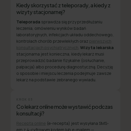
Kiedy skorzystać z teleporady, a kiedy z
wizyty stacjonarnej?
Teleporada
sprawdza się przy przedłużaniu
leczenia, omówieniu wyników badań
laboratoryjnych, infekcjach układu oddechowego,
kontrolach chorób przewlekłych oraz
pierwszych
konsultacjach psychiatrycznych
.
Wizyta lekarska
stacjonarna jest konieczna, kiedy lekarz musi
przeprowadzić badanie fizykalne (osłuchanie,
palpacja) albo procedurę diagnostyczną. Decyzję
o sposobie i miejscu leczenia podejmuje zawsze
lekarz na podstawie zebranego wywiadu.
KROK
03
Co lekarz online może wystawić podczas
konsultacji?
Recepta online
(e-recepta) jest wysyłana SMS-
em z 4-cyfrowym kodem lub e-mailem —