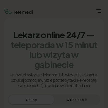
Lekarz online 24/7 —
teleporada w 15 minut
lub wizyta w
gabinecie
Umów telewizytę z lekarzem lub wizytę stacjonarną,
uzyskaj pomoc, a w razie potrzeby także e‑receptę,
zwolnienie (L4) lub skierowanie na badania.
Online
w Gabinecie