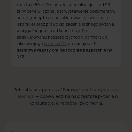
kosztuje 89 zł. Pozostałe specjalizacje — od 99
zł. W cenę wliczone jest wystawienie dokumentów
online (recepta online, skierowanie, zwolnienie
lekarskie) oraz prawo do zadania jednego pytania
w ciągu 24 godzin od konsultacji. Po
zadeklarowaniu naszej przychodni partnerskiej
jako swojego
lekarza POZ
otrzymujesz
3
darmowe wizyty online rocznie bezpłatnie na
NFZ
.
Potrzebujesz pomocy? Sprawdź
centrum pomocy
Telemedi
— odpowiedzi na najczęstsze pytania o
konsultacje, e-receptę i zwolnienia.
+48 22 357 49 49