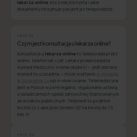
lekarza online
, kto z niej korzysta i jakie
dokumenty otrzymuje pacjent po teleporadzie.
KROK
01
Czym jest konsultacja u lekarza online?
Konsultacja u
lekarza online
to teleporada przez
wideo, telefon lub czat. Lekarz przeprowadza
wywiad medyczny, ocenia objawy i — jeśli zebrany
wywiad to uzasadnia — może wystawić
e-receptę
,
e-zwolnienie L4
lub e-skierowanie. Telemedycyna
jest w Polsce w pełni legalna, regulowana ustawą
o świadczeniach opieki zdrowotnej finansowanych
ze środków publicznych. Telemedi to podmiot
leczniczy z ubezpieczeniem OC na kwotę do 1,5
mln zł.
KROK
02