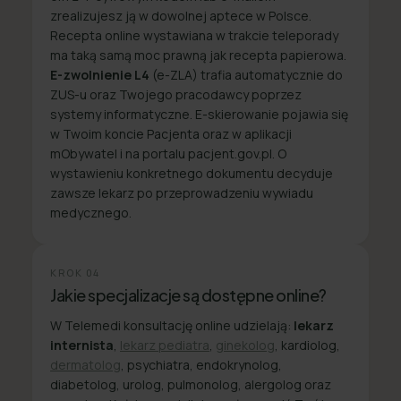
zrealizujesz ją w dowolnej aptece w Polsce.
Recepta online wystawiana w trakcie teleporady
ma taką samą moc prawną jak recepta papierowa.
E-zwolnienie L4
(e-ZLA) trafia automatycznie do
ZUS-u oraz Twojego pracodawcy poprzez
systemy informatyczne. E-skierowanie pojawia się
w Twoim koncie Pacjenta oraz w aplikacji
mObywatel i na portalu pacjent.gov.pl. O
wystawieniu konkretnego dokumentu decyduje
zawsze lekarz po przeprowadzeniu wywiadu
medycznego.
KROK
04
Jakie specjalizacje są dostępne online?
W Telemedi konsultację online udzielają:
lekarz
internista
,
lekarz pediatra
,
ginekolog
, kardiolog,
dermatolog
, psychiatra, endokrynolog,
diabetolog, urolog, pulmonolog, alergolog oraz