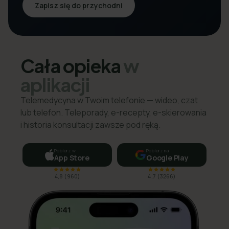
Zapisz się do przychodni
Cała opieka
w
aplikacji
Telemedycyna w Twoim telefonie — wideo, czat
lub telefon. Teleporady, e-recepty, e-skierowania
i historia konsultacji zawsze pod ręką.
Pobierz w
Pobierz na
App Store
Google Play
4,8
(
960
)
4,7
(
3266
)