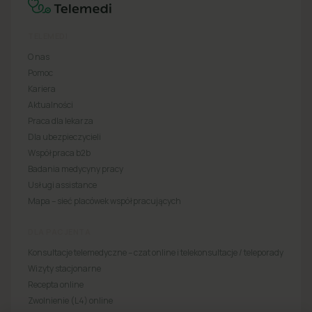
TELEMEDI
O nas
Pomoc
Kariera
Aktualności
Praca dla lekarza
Dla ubezpieczycieli
Współpraca b2b
Badania medycyny pracy
Usługi assistance
Mapa – sieć placówek współpracujących
DLA PACJENTA
Konsultacje telemedyczne – czat online i telekonsultacje / teleporady
Wizyty stacjonarne
Recepta online
Zwolnienie (L4) online