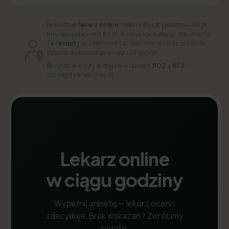
Ile kosztuje
lekarz online
? Internista lub pediatra — 89 zł.
Inni specjaliści — od 99 zł. W cenie konsultacja, dokumenty
(
e recepty
, e-zwolnienie L4, skierowanie) oraz prawo do
pytania dodatkowego w ciągu 24 godzin.
Bezpłatne wizyty dostępne w ramach
POZ z NFZ
—
szczegóły w sekcji wyżej.
Lekarz online
w ciągu godziny
Wypełnij ankietę — lekarz oceni i
zdecyduje. Brak wskazań? Zwrócimy
opłatę.