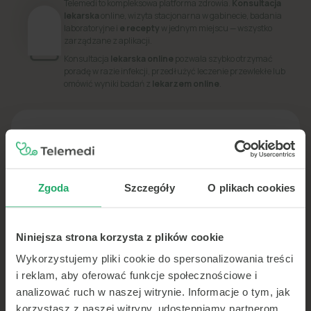
Telemedi to kompleksowa platforma zdrowia.
Konsultacja
lekarska
online, wizyta stacjonarna w gabinecie, badania
laboratoryjne i
e recepty
w jednym miejscu — wszystko
zarządzane z aplikacji.
Konsultacja
lekarska online
pozwala szybko otrzymać
poradę w razie infekcji, przedłużyć leczenie przewlekłe lub
omówić wyniki badań z
lekarzem online
.
PORADNIK
Dowiedz się więcej o swoim zdrowiu
Zgoda
Szczegóły
O plikach cookies
Niniejsza strona korzysta z plików cookie
Wykorzystujemy pliki cookie do spersonalizowania treści
i reklam, aby oferować funkcje społecznościowe i
analizować ruch w naszej witrynie. Informacje o tym, jak
korzystasz z naszej witryny, udostępniamy partnerom