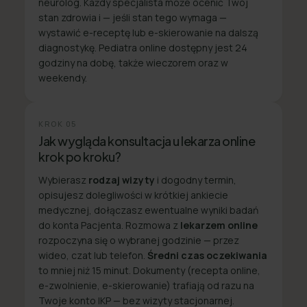
neurolog. Każdy specjalista może ocenić Twój
stan zdrowia i — jeśli stan tego wymaga —
wystawić e-receptę lub e-skierowanie na dalszą
diagnostykę. Pediatra online dostępny jest 24
godziny na dobę, także wieczorem oraz w
weekendy.
KROK
05
Jak wygląda konsultacja u lekarza online
krok po kroku?
Wybierasz
rodzaj wizyty
i dogodny termin,
opisujesz dolegliwości w krótkiej ankiecie
medycznej, dołączasz ewentualne wyniki badań
do konta Pacjenta. Rozmowa z
lekarzem online
rozpoczyna się o wybranej godzinie — przez
wideo, czat lub telefon.
Średni czas oczekiwania
to mniej niż 15 minut. Dokumenty (recepta online,
e-zwolnienie, e-skierowanie) trafiają od razu na
Twoje konto IKP — bez wizyty stacjonarnej.