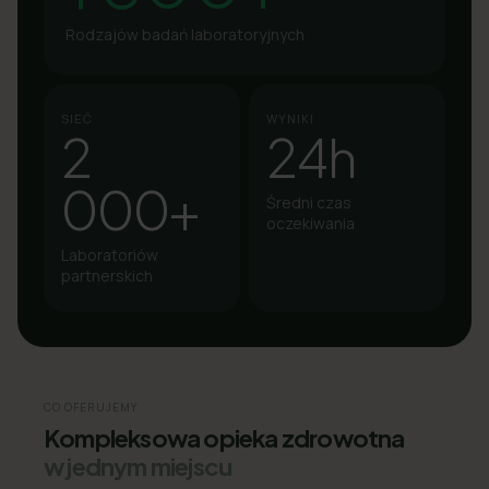
Rodzajów badań laboratoryjnych
SIEĆ
WYNIKI
2
24h
000+
Średni czas
oczekiwania
Laboratoriów
partnerskich
CO OFERUJEMY
Kompleksowa opieka zdrowotna
w jednym miejscu