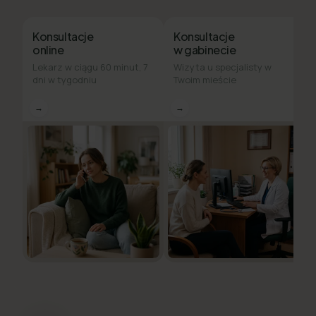
Konsultacje
Konsultacje
online
w gabinecie
Lekarz w ciągu 60 minut, 7
Wizyta u specjalisty w
dni w tygodniu
Twoim mieście
→
→