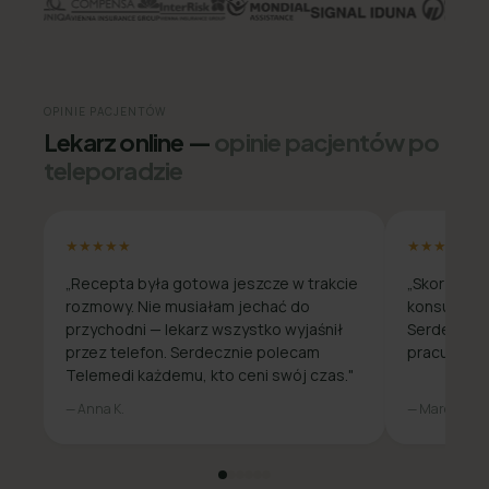
OPINIE PACJENTÓW
Lekarz online —
opinie pacjentów po
teleporadzie
★★★★★
★★★★★
„Recepta była gotowa jeszcze w trakcie
„Skorzysta
rozmowy. Nie musiałam jechać do
konsultacja
przychodni — lekarz wszystko wyjaśnił
Serdecznie
przez telefon. Serdecznie polecam
pracuje zda
Telemedi każdemu, kto ceni swój czas."
— Anna K.
— Marcin W.