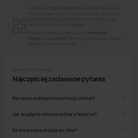
Świadomość
stanu zdrowia
to fundament skutecznej
konsultacji lekarskiej. W naszym poradniku znajdziesz
rzetelne informacje o najczęstszych chorobach — od
skórnych po Hashimoto i depresję.
Po lekturze możesz umówić wizytę z
lekarzem
medycyny rodzinnej
Telemedi i porozmawiać o swoich
objawach — online, bez kolejki.
KONSULTACJA ONLINE
Najczęściej zadawane pytania
Na czym polega konsultacja online?
Jak wygląda wizyta online u lekarza?
Ile trwa konsultacja on-line?