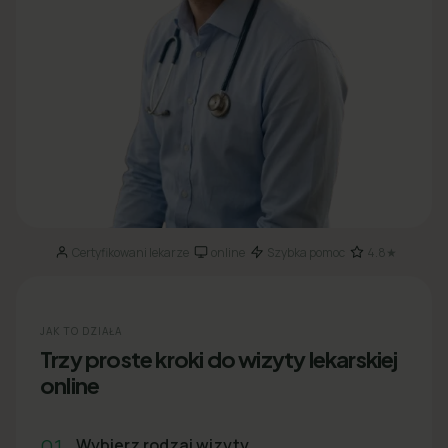
Certyfikowani lekarze
online
Szybka pomoc
4.8★
·
·
·
JAK TO DZIAŁA
Trzy proste kroki do wizyty lekarskiej
online
01
Wybierz rodzaj wizyty