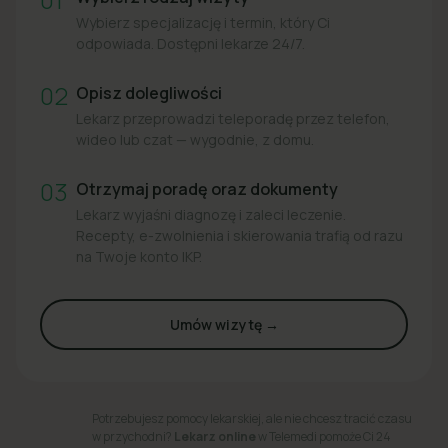
Wybierz specjalizację i termin, który Ci
odpowiada. Dostępni lekarze 24/7.
02
Opisz dolegliwości
Lekarz przeprowadzi teleporadę przez telefon,
wideo lub czat — wygodnie, z domu.
03
Otrzymaj poradę oraz dokumenty
Lekarz wyjaśni diagnozę i zaleci leczenie.
Recepty, e-zwolnienia i skierowania trafią od razu
na Twoje konto IKP.
Umów wizytę →
Potrzebujesz pomocy lekarskiej, ale nie chcesz tracić czasu
w przychodni?
Lekarz online
w Telemedi pomoże Ci 24