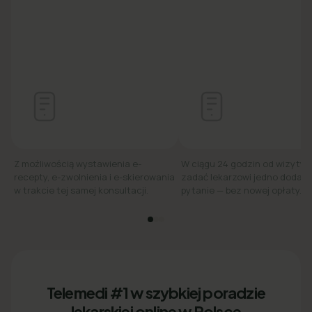
Z możliwością wystawienia e-
W ciągu 24 godzin od wizyty
recepty, e-zwolnienia i e-skierowania
zadać lekarzowi jedno dodat
w trakcie tej samej konsultacji.
pytanie — bez nowej opłaty.
Telemedi #1 w szybkiej poradzie
lekarskiej online w Polsce