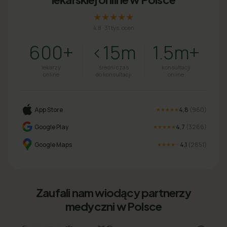
★★★★★
4.8
·
31 tys. ocen
600+
<15m
1.5m+
lekarzy
średni czas
konsultacji
online
do konsultacji
online
App Store
4,8
(
960
)
★★★★★
Google Play
4,7
(
3266
)
★★★★★
Google Maps
4,1
(
2851
)
★★★★
★
Zaufali nam wiodący partnerzy
medyczni w Polsce