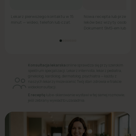
Lekarz pierwszego kontaktu w 15
Nowa recepta lub przedłuż
minut — wideo, telefon lub czat.
leków bez wizyty osobiście.
Dokument SMS-em lub e-ma
Konsultacja lekarska
online sprawdza się przy szerokim
spektrum specjalizacji. Lekarz internista, lekarz pediatra,
ginekolog, kardiolog, dermatolog, psychiatra — każdy z
naszych lekarzy może ocenić Twój stan zdrowia w trakcie
wideokonsultacji.
E receptę
lub e-skierowanie wystawi w tej samej rozmowie,
jeśli zebrany wywiad to uzasadnia.