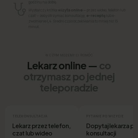
godziny na dobę.
Wystarczy krótka
wizyta online
— przez wideo, telefon lub
czat — żeby otrzymać konsultację,
e-receptę
lub e-
zwolnienie L4. Średni czas oczekiwania to mniej niż 15
minut.
W CZYM MOŻEMY CI POMÓC
Lekarz online —
co
otrzymasz po jednej
teleporadzie
TELEKONSULTACJA
PYTANIE PO WIZYCIE
Lekarz przez telefon,
Dopytaj lekarza p
czat lub wideo
konsultacji