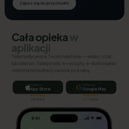
Zapisz się do przychodni
Cała opieka
w
aplikacji
Telemedycyna w Twoim telefonie — wideo, czat
lub telefon. Teleporady, e-recepty, e-skierowania
i historia konsultacji zawsze pod ręką.
Pobierz w
Pobierz na
App Store
Google Play
4,8
(
960
)
4,7
(
3266
)