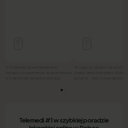
Z możliwością wystawienia e-
W ciągu 24 godzin od wizyty
recepty, e-zwolnienia i e-skierowania
zadać lekarzowi jedno dodat
w trakcie tej samej konsultacji.
pytanie — bez nowej opłaty.
Telemedi #1 w szybkiej poradzie
lekarskiej online w Polsce