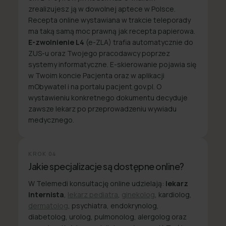
zrealizujesz ją w dowolnej aptece w Polsce.
Recepta online wystawiana w trakcie teleporady
ma taką samą moc prawną jak recepta papierowa.
E-zwolnienie L4
(e-ZLA) trafia automatycznie do
ZUS-u oraz Twojego pracodawcy poprzez
systemy informatyczne. E-skierowanie pojawia się
w Twoim koncie Pacjenta oraz w aplikacji
mObywatel i na portalu pacjent.gov.pl. O
wystawieniu konkretnego dokumentu decyduje
zawsze lekarz po przeprowadzeniu wywiadu
medycznego.
KROK
04
Jakie specjalizacje są dostępne online?
W Telemedi konsultację online udzielają:
lekarz
internista
,
lekarz pediatra
,
ginekolog
, kardiolog,
dermatolog
, psychiatra, endokrynolog,
diabetolog, urolog, pulmonolog, alergolog oraz