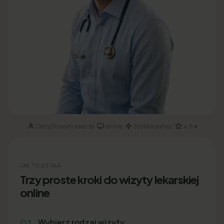
Certyfikowani lekarze
online
Szybka pomoc
4.8★
·
·
·
JAK TO DZIAŁA
Trzy proste kroki do wizyty lekarskiej
online
01
Wybierz rodzaj wizyty