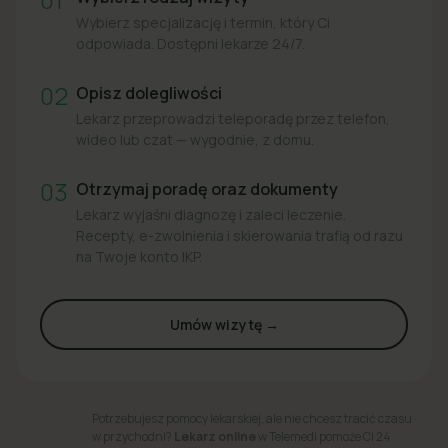
Wybierz specjalizację i termin, który Ci
odpowiada. Dostępni lekarze 24/7.
02
Opisz dolegliwości
Lekarz przeprowadzi teleporadę przez telefon,
wideo lub czat — wygodnie, z domu.
03
Otrzymaj poradę oraz dokumenty
Lekarz wyjaśni diagnozę i zaleci leczenie.
Recepty, e-zwolnienia i skierowania trafią od razu
na Twoje konto IKP.
Umów wizytę →
Potrzebujesz pomocy lekarskiej, ale nie chcesz tracić czasu
w przychodni?
Lekarz online
w Telemedi pomoże Ci 24