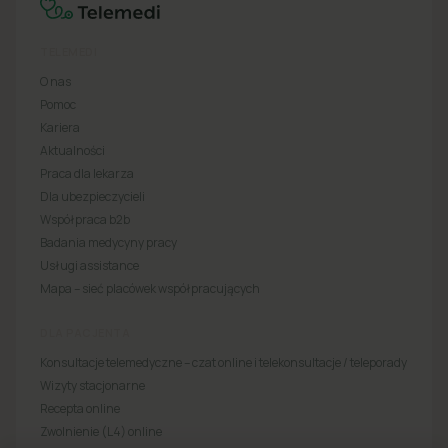
TELEMEDI
O nas
Pomoc
Kariera
Aktualności
Praca dla lekarza
Dla ubezpieczycieli
Współpraca b2b
Badania medycyny pracy
Usługi assistance
Mapa – sieć placówek współpracujących
DLA PACJENTA
Konsultacje telemedyczne – czat online i telekonsultacje / teleporady
Wizyty stacjonarne
Recepta online
Zwolnienie (L4) online