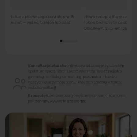
Lekarz pierwszego kontaktu w 15
Nowa recepta lub przedłuż
minut — wideo, telefon lub czat.
leków bez wizyty osobiście.
Dokument SMS-em lub e-ma
Konsultacja lekarska
online sprawdza się przy szerokim
spektrum specjalizacji. Lekarz internista, lekarz pediatra,
ginekolog, kardiolog, dermatolog, psychiatra — każdy z
naszych lekarzy może ocenić Twój stan zdrowia w trakcie
wideokonsultacji.
E receptę
lub e-skierowanie wystawi w tej samej rozmowie,
jeśli zebrany wywiad to uzasadnia.