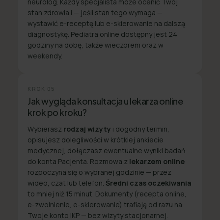
neurolog. Każdy specjalista może ocenić Twój
stan zdrowia i — jeśli stan tego wymaga —
wystawić e-receptę lub e-skierowanie na dalszą
diagnostykę. Pediatra online dostępny jest 24
godziny na dobę, także wieczorem oraz w
weekendy.
KROK
05
Jak wygląda konsultacja u lekarza online
krok po kroku?
Wybierasz
rodzaj wizyty
i dogodny termin,
opisujesz dolegliwości w krótkiej ankiecie
medycznej, dołączasz ewentualne wyniki badań
do konta Pacjenta. Rozmowa z
lekarzem online
rozpoczyna się o wybranej godzinie — przez
wideo, czat lub telefon.
Średni czas oczekiwania
to mniej niż 15 minut. Dokumenty (recepta online,
e-zwolnienie, e-skierowanie) trafiają od razu na
Twoje konto IKP — bez wizyty stacjonarnej.