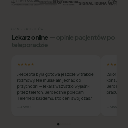
OPINIE PACJENTÓW
Lekarz online —
opinie pacjentów po
teleporadzie
★★★★★
★★★★★
„Recepta była gotowa jeszcze w trakcie
„Skorzysta
rozmowy. Nie musiałam jechać do
konsultacja
przychodni — lekarz wszystko wyjaśnił
Serdecznie
przez telefon. Serdecznie polecam
pracuje zda
Telemedi każdemu, kto ceni swój czas."
— Anna K.
— Marcin W.