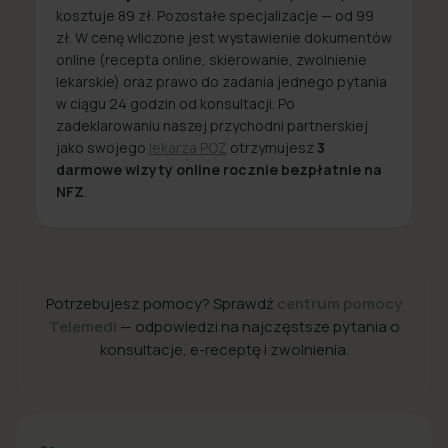
kosztuje 89 zł. Pozostałe specjalizacje — od 99
zł. W cenę wliczone jest wystawienie dokumentów
online (recepta online, skierowanie, zwolnienie
lekarskie) oraz prawo do zadania jednego pytania
w ciągu 24 godzin od konsultacji. Po
zadeklarowaniu naszej przychodni partnerskiej
jako swojego
lekarza POZ
otrzymujesz
3
darmowe wizyty online rocznie bezpłatnie na
NFZ
.
Potrzebujesz pomocy? Sprawdź
centrum pomocy
Telemedi
— odpowiedzi na najczęstsze pytania o
konsultacje, e-receptę i zwolnienia.
+48 22 357 49 49