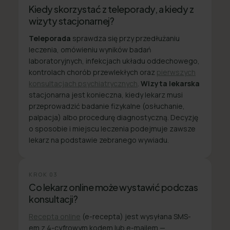
Kiedy skorzystać z teleporady, a kiedy z
wizyty stacjonarnej?
Teleporada
sprawdza się przy przedłużaniu
leczenia, omówieniu wyników badań
laboratoryjnych, infekcjach układu oddechowego,
kontrolach chorób przewlekłych oraz
pierwszych
konsultacjach psychiatrycznych
.
Wizyta lekarska
stacjonarna jest konieczna, kiedy lekarz musi
przeprowadzić badanie fizykalne (osłuchanie,
palpacja) albo procedurę diagnostyczną. Decyzję
o sposobie i miejscu leczenia podejmuje zawsze
lekarz na podstawie zebranego wywiadu.
KROK
03
Co lekarz online może wystawić podczas
konsultacji?
Recepta online
(e-recepta) jest wysyłana SMS-
em z 4-cyfrowym kodem lub e-mailem —