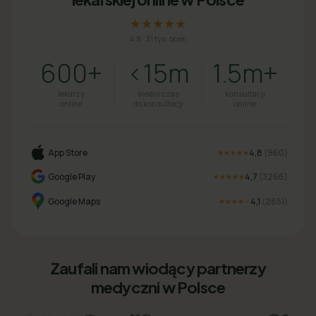
★★★★★
4.8
·
31 tys. ocen
600+
<15m
1.5m+
lekarzy
średni czas
konsultacji
online
do konsultacji
online
App Store
4,8
(
960
)
★★★★★
Google Play
4,7
(
3266
)
★★★★★
Google Maps
4,1
(
2851
)
★★★★
★
Zaufali nam wiodący partnerzy
medyczni w Polsce