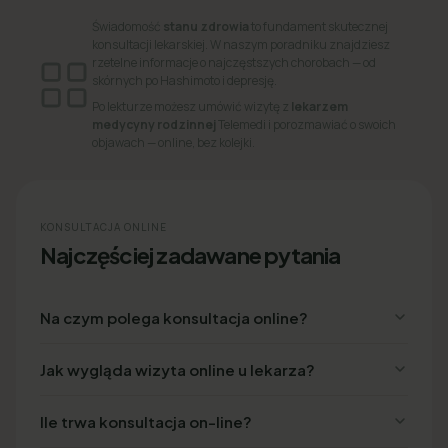
Świadomość
stanu zdrowia
to fundament skutecznej
konsultacji lekarskiej. W naszym poradniku znajdziesz
rzetelne informacje o najczęstszych chorobach — od
skórnych po Hashimoto i depresję.
Po lekturze możesz umówić wizytę z
lekarzem
medycyny rodzinnej
Telemedi i porozmawiać o swoich
objawach — online, bez kolejki.
KONSULTACJA ONLINE
Najczęściej zadawane pytania
Na czym polega konsultacja online?
Jak wygląda wizyta online u lekarza?
Ile trwa konsultacja on-line?