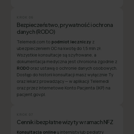
KROK
06
Bezpieczeństwo, prywatność i ochrona
danych (RODO)
Telemedi.com to
podmiot leczniczy
z
ubezpieczeniem OC na kwotę do 1,5 mln zł.
Wszystkie konsultacje są szyfrowane, a
dokumentacja medyczna jest chroniona zgodnie z
RODO
oraz ustawą o ochronie danych osobowych.
Dostęp do historii konsultacji masz wyłącznie Ty
oraz lekarz prowadzący — w aplikacji Telemedi
oraz przez Internetowe Konto Pacjenta (IKP) na
pacjent.gov.pl.
KROK
07
Cennik i bezpłatne wizyty w ramach NFZ
Konsultacja online
u internisty lub pediatry