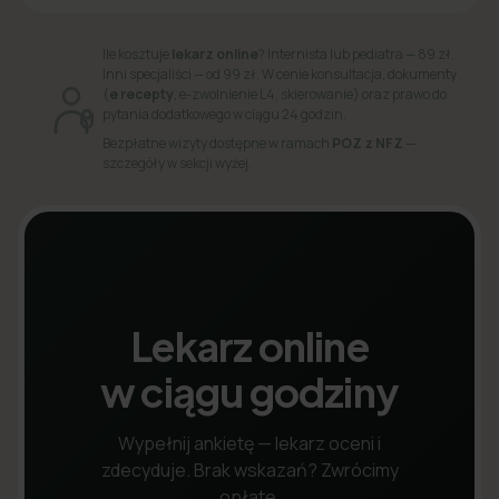
Ile kosztuje
lekarz online
? Internista lub pediatra — 89 zł.
Inni specjaliści — od 99 zł. W cenie konsultacja, dokumenty
(
e recepty
, e-zwolnienie L4, skierowanie) oraz prawo do
pytania dodatkowego w ciągu 24 godzin.
Bezpłatne wizyty dostępne w ramach
POZ z NFZ
—
szczegóły w sekcji wyżej.
Lekarz online
w ciągu godziny
Wypełnij ankietę — lekarz oceni i
zdecyduje. Brak wskazań? Zwrócimy
opłatę.