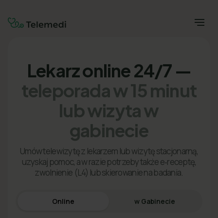
Lekarz online 24/7 —
teleporada w 15 minut
lub wizyta w
gabinecie
Umów telewizytę z lekarzem lub wizytę stacjonarną,
uzyskaj pomoc, a w razie potrzeby także e‑receptę,
zwolnienie (L4) lub skierowanie na badania.
Online
w Gabinecie