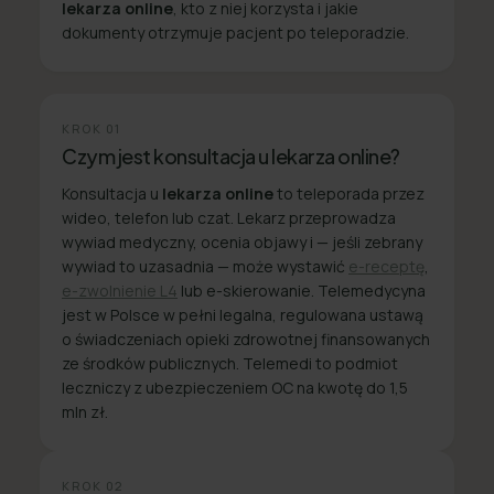
lekarza online
, kto z niej korzysta i jakie
dokumenty otrzymuje pacjent po teleporadzie.
KROK
01
Czym jest konsultacja u lekarza online?
Konsultacja u
lekarza online
to teleporada przez
wideo, telefon lub czat. Lekarz przeprowadza
wywiad medyczny, ocenia objawy i — jeśli zebrany
wywiad to uzasadnia — może wystawić
e-receptę
,
e-zwolnienie L4
lub e-skierowanie. Telemedycyna
jest w Polsce w pełni legalna, regulowana ustawą
o świadczeniach opieki zdrowotnej finansowanych
ze środków publicznych. Telemedi to podmiot
leczniczy z ubezpieczeniem OC na kwotę do 1,5
mln zł.
KROK
02