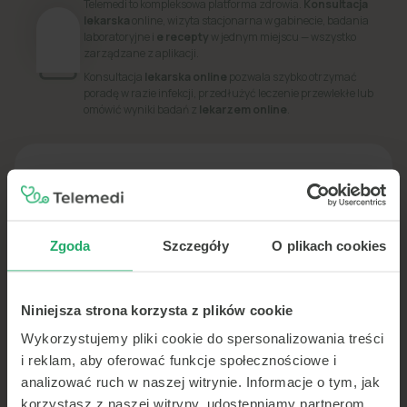
Telemedi to kompleksowa platforma zdrowia.
Konsultacja
lekarska
online, wizyta stacjonarna w gabinecie, badania
laboratoryjne i
e recepty
w jednym miejscu — wszystko
zarządzane z aplikacji.
Konsultacja
lekarska online
pozwala szybko otrzymać
poradę w razie infekcji, przedłużyć leczenie przewlekłe lub
omówić wyniki badań z
lekarzem online
.
PORADNIK
Dowiedz się więcej o swoim zdrowiu
Zgoda
Szczegóły
O plikach cookies
Niniejsza strona korzysta z plików cookie
Wykorzystujemy pliki cookie do spersonalizowania treści
i reklam, aby oferować funkcje społecznościowe i
analizować ruch w naszej witrynie. Informacje o tym, jak
korzystasz z naszej witryny, udostępniamy partnerom