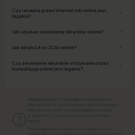
Czy recepta przez internet lub online jest
legalna?
Jak uzyskac zwolnienie lekarskie online?
Jak działa L4 (e-ZLA) online?
Czy zwolnienie lekarskie otrzymane przez
konsultację online jest legalne?
Recepta online
, czyli
e recepty
wystawiane przez
lekarza online, i e-zwolnienia to dziś standard w polskiej
telemedycynie. Jak otrzymać
e receptę
na choroby
przewlekłe? Czy zwolnienie wystawione online jest
legalne?
Poniżej odpowiadamy na pytania o receptę online, e-
zwolnienie L4 i e-skierowanie wystawiane przez lekarza w