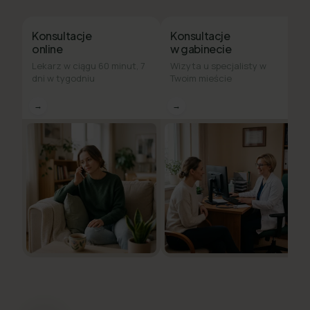
Konsultacje
Konsultacje
online
w gabinecie
Lekarz w ciągu 60 minut, 7
Wizyta u specjalisty w
dni w tygodniu
Twoim mieście
→
→