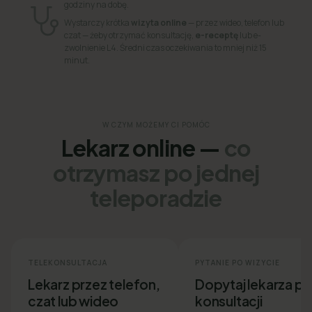
godziny na dobę.
Wystarczy krótka
wizyta online
— przez wideo, telefon lub
czat — żeby otrzymać konsultację,
e-receptę
lub e-
zwolnienie L4. Średni czas oczekiwania to mniej niż 15
minut.
W CZYM MOŻEMY CI POMÓC
Lekarz online —
co
otrzymasz po jednej
teleporadzie
TELEKONSULTACJA
PYTANIE PO WIZYCIE
Lekarz przez telefon,
Dopytaj lekarza p
czat lub wideo
konsultacji