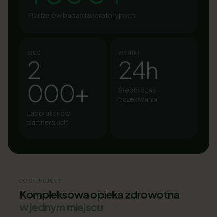
Rodzajów badań laboratoryjnych
SIEĆ
WYNIKI
2
24h
000+
Średni czas
oczekiwania
Laboratoriów
partnerskich
CO OFERUJEMY
Kompleksowa opieka zdrowotna
w jednym miejscu