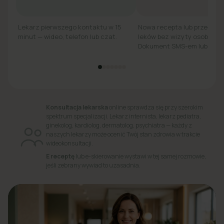
Lekarz pierwszego kontaktu w 15
Nowa recepta lub przedłuż
minut — wideo, telefon lub czat.
leków bez wizyty osobiście.
Dokument SMS-em lub e-ma
Konsultacja lekarska
online sprawdza się przy szerokim
spektrum specjalizacji. Lekarz internista, lekarz pediatra,
ginekolog, kardiolog, dermatolog, psychiatra — każdy z
naszych lekarzy może ocenić Twój stan zdrowia w trakcie
wideokonsultacji.
E receptę
lub e-skierowanie wystawi w tej samej rozmowie,
jeśli zebrany wywiad to uzasadnia.