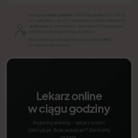
Ile kosztuje
lekarz online
? Internista lub pediatra — 89 zł.
Inni specjaliści — od 99 zł. W cenie konsultacja, dokumenty
(
e recepty
, e-zwolnienie L4, skierowanie) oraz prawo do
pytania dodatkowego w ciągu 24 godzin.
Bezpłatne wizyty dostępne w ramach
POZ z NFZ
—
szczegóły w sekcji wyżej.
Lekarz online
w ciągu godziny
Wypełnij ankietę — lekarz oceni i
zdecyduje. Brak wskazań? Zwrócimy
opłatę.