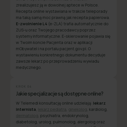
zrealizujesz ją w dowolnej aptece w Polsce.
Recepta online wystawiana w trakcie teleporady
ma taką samą moc prawną jak recepta papierowa.
E-zwolnienie L4
(e-ZLA) trafia automatycznie do
ZUS-u oraz Twojego pracodawcy poprzez
systemy informatyczne. E-skierowanie pojawia się
w Twoim koncie Pacjenta oraz w aplikacji
mObywatel i na portalu pacjent.gov.pl. O
wystawieniu konkretnego dokumentu decyduje
zawsze lekarz po przeprowadzeniu wywiadu
medycznego.
KROK
04
Jakie specjalizacje są dostępne online?
W Telemedi konsultację online udzielają:
lekarz
internista
,
lekarz pediatra
,
ginekolog
, kardiolog,
dermatolog
, psychiatra, endokrynolog,
diabetolog, urolog, pulmonolog, alergolog oraz