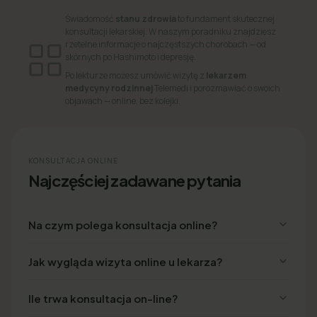
Świadomość
stanu zdrowia
to fundament skutecznej
konsultacji lekarskiej. W naszym poradniku znajdziesz
rzetelne informacje o najczęstszych chorobach — od
skórnych po Hashimoto i depresję.
Po lekturze możesz umówić wizytę z
lekarzem
medycyny rodzinnej
Telemedi i porozmawiać o swoich
objawach — online, bez kolejki.
KONSULTACJA ONLINE
Najczęściej zadawane pytania
Na czym polega konsultacja online?
Jak wygląda wizyta online u lekarza?
Ile trwa konsultacja on-line?