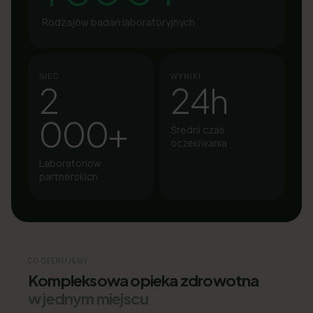
Rodzajów badań laboratoryjnych
SIEĆ
WYNIKI
2
24h
000+
Średni czas
oczekiwania
Laboratoriów
partnerskich
CO OFERUJEMY
Kompleksowa opieka zdrowotna
w jednym miejscu