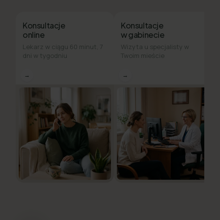
Konsultacje
Konsultacje
online
w gabinecie
Lekarz w ciągu 60 minut, 7
Wizyta u specjalisty w
dni w tygodniu
Twoim mieście
→
→