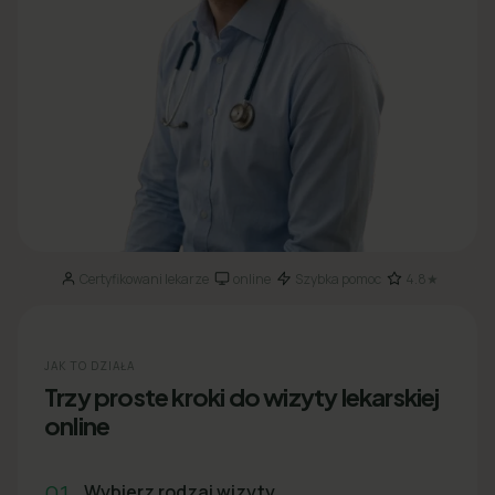
Certyfikowani lekarze
online
Szybka pomoc
4.8★
·
·
·
JAK TO DZIAŁA
Trzy proste kroki do wizyty lekarskiej
online
01
Wybierz rodzaj wizyty