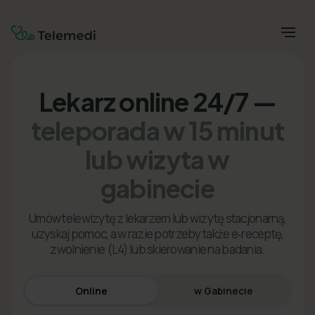
Lekarz online 24/7 —
teleporada w 15 minut
lub wizyta w
gabinecie
Umów telewizytę z lekarzem lub wizytę stacjonarną,
uzyskaj pomoc, a w razie potrzeby także e‑receptę,
zwolnienie (L4) lub skierowanie na badania.
Online
w Gabinecie