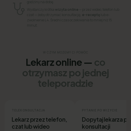
godziny na dobę.
Wystarczy krótka
wizyta online
— przez wideo, telefon lub
czat — żeby otrzymać konsultację,
e-receptę
lub e-
zwolnienie L4. Średni czas oczekiwania to mniej niż 15
minut.
W CZYM MOŻEMY CI POMÓC
Lekarz online —
co
otrzymasz po jednej
teleporadzie
TELEKONSULTACJA
PYTANIE PO WIZYCIE
Lekarz przez telefon,
Dopytaj lekarza p
czat lub wideo
konsultacji