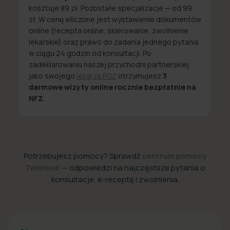
kosztuje 89 zł. Pozostałe specjalizacje — od 99
zł. W cenę wliczone jest wystawienie dokumentów
online (recepta online, skierowanie, zwolnienie
lekarskie) oraz prawo do zadania jednego pytania
w ciągu 24 godzin od konsultacji. Po
zadeklarowaniu naszej przychodni partnerskiej
jako swojego
lekarza POZ
otrzymujesz
3
darmowe wizyty online rocznie bezpłatnie na
NFZ
.
Potrzebujesz pomocy? Sprawdź
centrum pomocy
Telemedi
— odpowiedzi na najczęstsze pytania o
konsultacje, e-receptę i zwolnienia.
+48 22 357 49 49