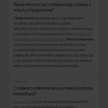
Kiedy skorzystać z teleporady, a kiedy z
wizyty stacjonarnej?
Teleporada
sprawdza się przy przedłużaniu
leczenia, omówieniu wyników badań
laboratoryjnych, infekcjach układu oddechowego,
kontrolach chorób przewlekłych oraz
pierwszych
konsultacjach psychiatrycznych
.
Wizyta lekarska
stacjonarna jest konieczna, kiedy lekarz musi
przeprowadzić badanie fizykalne (osłuchanie,
palpacja) albo procedurę diagnostyczną. Decyzję
o sposobie i miejscu leczenia podejmuje zawsze
lekarz na podstawie zebranego wywiadu.
KROK
03
Co lekarz online może wystawić podczas
konsultacji?
Recepta online
(e-recepta) jest wysyłana SMS-
em z 4-cyfrowym kodem lub e-mailem —