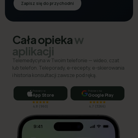
Zapisz się do przychodni
Cała opieka
w
aplikacji
Telemedycyna w Twoim telefonie — wideo, czat
lub telefon. Teleporady, e-recepty, e-skierowania
i historia konsultacji zawsze pod ręką.
Pobierz w
Pobierz na
App Store
Google Play
4,8
(
960
)
4,7
(
3266
)