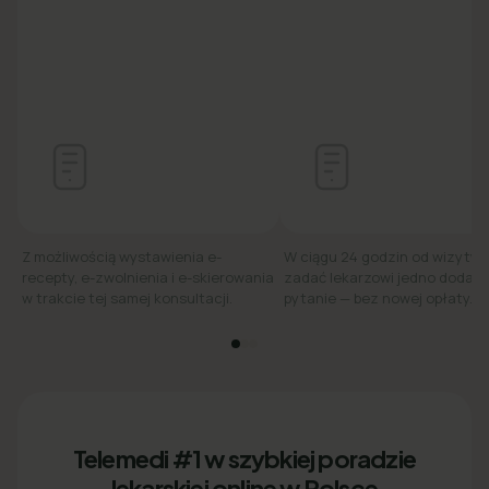
Z możliwością wystawienia e-
W ciągu 24 godzin od wizyty
recepty, e-zwolnienia i e-skierowania
zadać lekarzowi jedno dodat
w trakcie tej samej konsultacji.
pytanie — bez nowej opłaty.
Telemedi #1 w szybkiej poradzie
lekarskiej online w Polsce