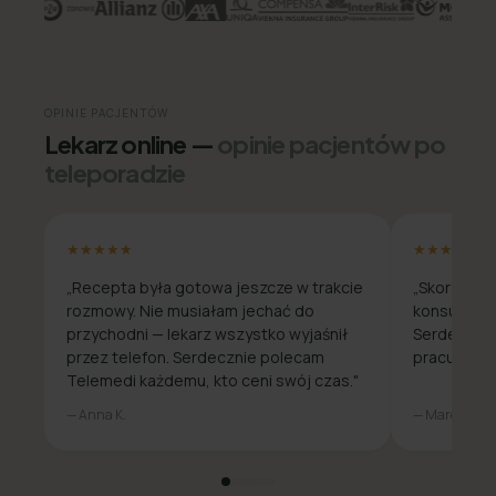
OPINIE PACJENTÓW
Lekarz online —
opinie pacjentów po
teleporadzie
★★★★★
★★★★★
„Recepta była gotowa jeszcze w trakcie
„Skorzysta
rozmowy. Nie musiałam jechać do
konsultacja
przychodni — lekarz wszystko wyjaśnił
Serdecznie
przez telefon. Serdecznie polecam
pracuje zda
Telemedi każdemu, kto ceni swój czas."
— Anna K.
— Marcin W.