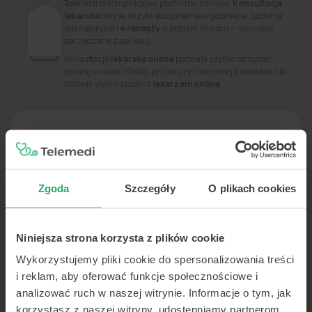
Telemedi to kompleksowa platforma zdrowia.
Konsultacja
lekarska
online, wizyta stacjonarna w gabinecie, badania
laboratoryjne i
e recepty
w jednym miejscu — wszystko
zarządzane z aplikacji.
Konsultacja
lekarska online
pozwala szybko otrzymać
poradę w razie infekcji, przedłużyć leczenie przewlekłe lub
omówić wyniki badań z
lekarzem online
.
PORADNIK
Dowiedz się więcej o swoim zdrowiu
Zgoda
Szczegóły
O plikach cookies
Niniejsza strona korzysta z plików cookie
Wykorzystujemy pliki cookie do spersonalizowania treści
i reklam, aby oferować funkcje społecznościowe i
analizować ruch w naszej witrynie. Informacje o tym, jak
korzystasz z naszej witryny, udostępniamy partnerom