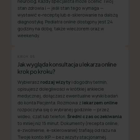
neurolog. Każdy specjalista może ocenić Twój
stan zdrowia i — jeśli stan tego wymaga —
wystawić e-receptę lub e-skierowanie na dalszą
diagnostykę. Pediatra online dostępny jest 24
godziny na dobę, także wieczorem oraz w
weekendy.
KROK
05
Jak wygląda konsultacja u lekarza online
krok po kroku?
Wybierasz
rodzaj wizyty
i dogodny termin,
opisujesz dolegliwości w krótkiej ankiecie
medycznej, dołączasz ewentualne wyniki badań
do konta Pacjenta. Rozmowa z
lekarzem online
rozpoczyna się o wybranej godzinie — przez
wideo, czat lub telefon.
Średni czas oczekiwania
to mniej niż 15 minut. Dokumenty (recepta online,
e-zwolnienie, e-skierowanie) trafiają od razu na
Twoje konto IKP — bez wizyty stacjonarnej.