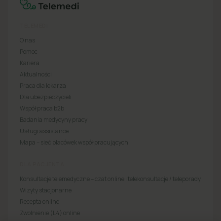
TELEMEDI
O nas
Pomoc
Kariera
Aktualności
Praca dla lekarza
Dla ubezpieczycieli
Współpraca b2b
Badania medycyny pracy
Usługi assistance
Mapa – sieć placówek współpracujących
DLA PACJENTA
Konsultacje telemedyczne – czat online i telekonsultacje / teleporady
Wizyty stacjonarne
Recepta online
Zwolnienie (L4) online