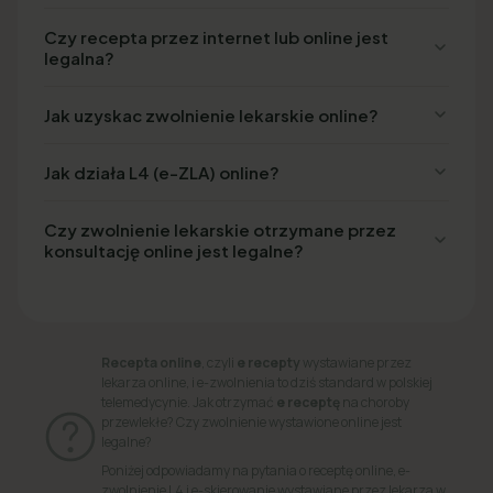
Czy recepta przez internet lub online jest
legalna?
Jak uzyskac zwolnienie lekarskie online?
Jak działa L4 (e-ZLA) online?
Czy zwolnienie lekarskie otrzymane przez
konsultację online jest legalne?
Recepta online
, czyli
e recepty
wystawiane przez
lekarza online, i e-zwolnienia to dziś standard w polskiej
telemedycynie. Jak otrzymać
e receptę
na choroby
przewlekłe? Czy zwolnienie wystawione online jest
legalne?
Poniżej odpowiadamy na pytania o receptę online, e-
zwolnienie L4 i e-skierowanie wystawiane przez lekarza w