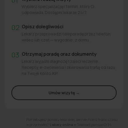
Wybierz specjalizację i termin, który Ci
odpowiada. Dostępni lekarze 24/7.
02
Opisz dolegliwości
Lekarz przeprowadzi teleporadę przez telefon,
wideo lub czat — wygodnie, z domu.
03
Otrzymaj poradę oraz dokumenty
Lekarz wyjaśni diagnozę i zaleci leczenie.
Recepty, e-zwolnienia i skierowania trafią od razu
na Twoje konto IKP.
Umów wizytę →
Potrzebujesz pomocy lekarskiej, ale nie chcesz tracić czasu
w przychodni?
Lekarz online
w Telemedi pomoże Ci 24