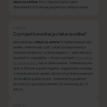
lekarza online
, kto z niej korzysta i jakie
dokumenty otrzymuje pacjent po teleporadzie.
KROK
01
Czym jest konsultacja u lekarza online?
Konsultacja u
lekarza online
to teleporada przez
wideo, telefon lub czat. Lekarz przeprowadza
wywiad medyczny, ocenia objawy i — jeśli zebrany
wywiad to uzasadnia — może wystawić
e-receptę
,
e-zwolnienie L4
lub e-skierowanie. Telemedycyna
jest w Polsce w pełni legalna, regulowana ustawą
o świadczeniach opieki zdrowotnej finansowanych
ze środków publicznych. Telemedi to podmiot
leczniczy z ubezpieczeniem OC na kwotę do 1,5
mln zł.
KROK
02