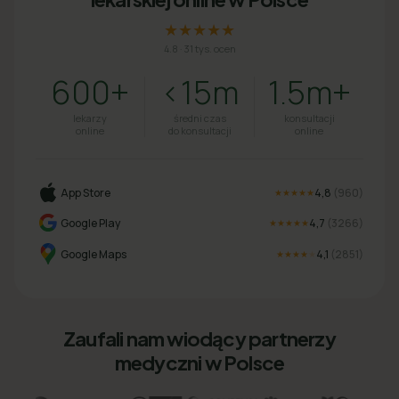
★★★★★
4.8
·
31 tys. ocen
600+
<15m
1.5m+
lekarzy
średni czas
konsultacji
online
do konsultacji
online
App Store
4,8
(
960
)
★★★★★
Google Play
4,7
(
3266
)
★★★★★
Google Maps
4,1
(
2851
)
★★★★
★
Zaufali nam wiodący partnerzy
medyczni w Polsce