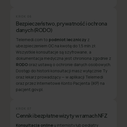
KROK
06
Bezpieczeństwo, prywatność i ochrona
danych (RODO)
Telemedi.com to
podmiot leczniczy
z
ubezpieczeniem OC na kwotę do 1,5 mln zł.
Wszystkie konsultacje są szyfrowane, a
dokumentacja medyczna jest chroniona zgodnie z
RODO
oraz ustawą o ochronie danych osobowych.
Dostęp do historii konsultacji masz wyłącznie Ty
oraz lekarz prowadzący — w aplikacji Telemedi
oraz przez Internetowe Konto Pacjenta (IKP) na
pacjent.gov.pl.
KROK
07
Cennik i bezpłatne wizyty w ramach NFZ
Konsultacja online
u internisty lub pediatry