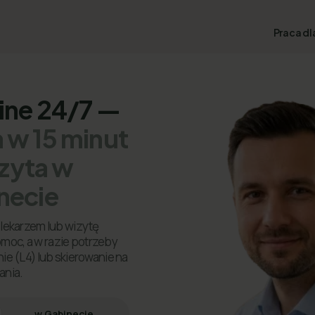
Praca dl
line 24/7 —
 w 15 minut
izyta w
necie
lekarzem lub wizytę
omoc, a w razie potrzeby
ie (L4) lub skierowanie na
ania.
w Gabinecie