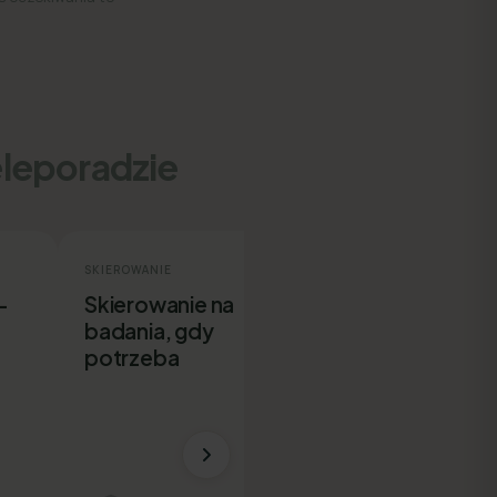
eleporadzie
SKIEROWANIE
ZWOLNIENIE
-
Skierowanie na
E-ZLA bez
badania, gdy
wychodzenia 
potrzeba