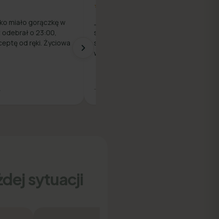
★★★★★
ko miało gorączkę w
„Prosty proces — rejestracja,
z odebrał o 23:00,
szybka rozmowa z lekarzem i e-
ceptę od ręki. Życiowa
skierowanie na badania. Wszystko
w jednym miejscu."
.
— Piotr M.
dej sytuacji