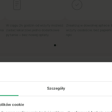
W ciągu 24 godzin od wizyty możesz
Zrealizuj w dowolnej aptece.
nia
zadać lekarzowi jedno dodatkowe
wizyty osobiście, bez papierk
pytanie — bez nowej opłaty.
ręki.
edi #1 w szybkiej poradzie lekarskiej online w 
★★★★★
4.8
·
31 tys. ocen
Szczegóły
<15m
 plików cookie
średni czas
do konsultacji