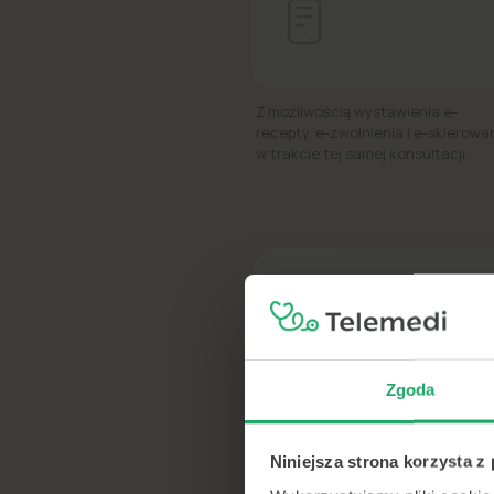
Z możliwością wystawienia e-
recepty, e-zwolnienia i e-skierowa
w trakcie tej samej konsultacji.
Telem
Zgoda
600+
Niniejsza strona korzysta z
lekarzy
online