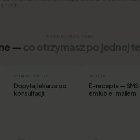
 15 minut.
W CZYM MOŻEMY CI POMÓC
ine —
co otrzymasz po jednej t
PYTANIE PO WIZYCIE
RECEPTA
Dopytaj lekarza po
E-recepta — SMS
konsultacji
em lub e-mailem