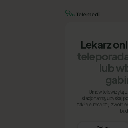
Lekarz on
teleporada
lub w
gabi
Umów telewizytę z 
stacjonarną, uzyskaj p
także e‑receptę, zwolnien
bad
Online