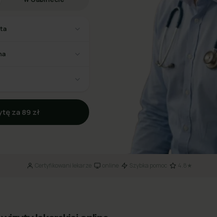
sta
na
tę za 89 zł
Certyfikowani lekarze
online
Szybka pomoc
4.8★
·
·
·