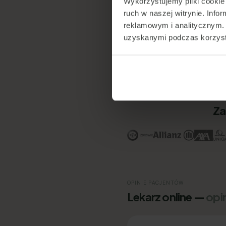
Wykorzystujemy pliki cookie 
ruch w naszej witrynie. Inf
reklamowym i analitycznym. 
App Store
uzyskanymi podczas korzysta
Google Play
Google Maps
Za
OPINIE PACJENTÓW
Lekarz online —
opi