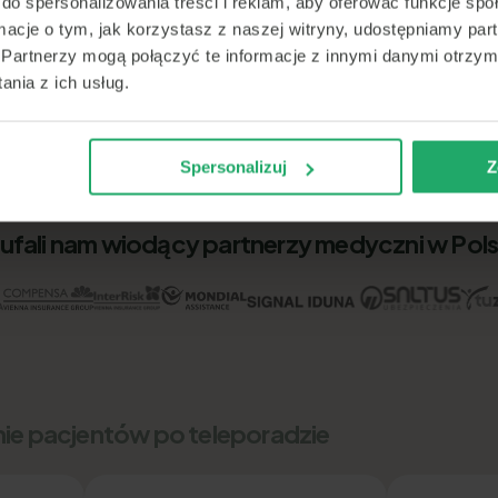
do spersonalizowania treści i reklam, aby oferować funkcje sp
ormacje o tym, jak korzystasz z naszej witryny, udostępniamy p
Partnerzy mogą połączyć te informacje z innymi danymi otrzym
nia z ich usług.
Spersonalizuj
Z
ufali nam wiodący partnerzy medyczni w Pol
nie pacjentów po teleporadzie