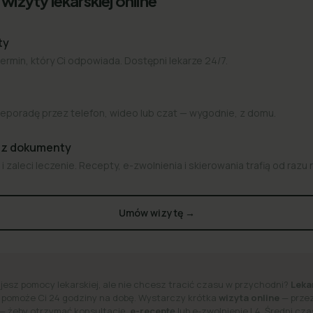
wizyty lekarskiej online
ty
termin, który Ci odpowiada. Dostępni lekarze 24/7.
eporadę przez telefon, wideo lub czat — wygodnie, z domu.
az dokumenty
i zaleci leczenie. Recepty, e-zwolnienia i skierowania trafią od razu 
Umów wizytę →
jesz pomocy lekarskiej, ale nie chcesz tracić czasu w przychodni?
Leka
 pomoże Ci 24 godziny na dobę.
Wystarczy krótka
wizyta online
— przez
 — żeby otrzymać konsultację,
e-receptę
lub e-zwolnienie L4. Średni cz