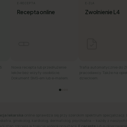
E-RECEPTA
E-ZLA
Recepta online
Zwolnienie L4
15
Nowa recepta lub przedłużenie
Trafia automatycznie do Z
leków bez wizyty osobiście.
pracodawcy. Także na opie
Dokument SMS-em lub e-mailem.
dzieckiem.
cja lekarska
online sprawdza się przy szerokim spektrum specjalizacji. 
ediatra, ginekolog, kardiolog, dermatolog, psychiatra — każdy z naszych
wój stan zdrowia w trakcie wideokonsultacji.
E receptę
lub e-skierowanie