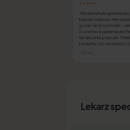
★★★★★
„Recepta była gotowa jes
trakcie rozmowy. Nie musi
jechać do przychodni — le
wszystko wyjaśnił przez te
Serdecznie polecam Tele
każdemu, kto ceni swój cz
— Anna K.
Lekarz spec