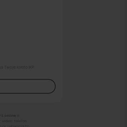
na Twoje konto IKP.
rz online
w
 wideo, telefon
as oczekiwania to