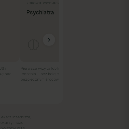
ZDROWIE PSYCHICZNE
ZDROWIE KOBIET
Psychiatra
Ginekolog
US i
Pierwsza wizyta lub kontynuacja
Konsultacja online — d
kę nad
leczenia — bez kolejek, w
wygodnie, z dowolneg
bezpiecznym środowisku.
Lekarz internista,
 lekarzy może
 wystawi w tej