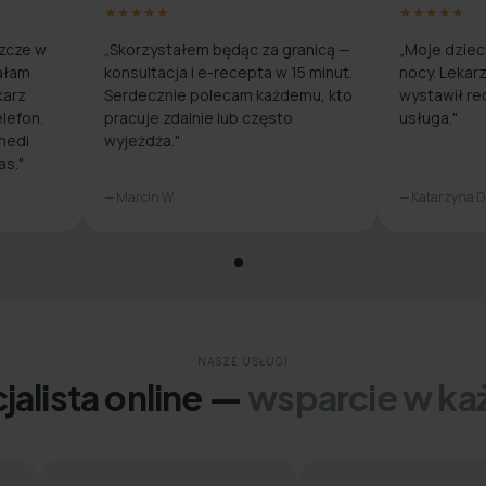
★★★★★
★★★★★
zcze w
„Skorzystałem będąc za granicą —
„Moje dziec
ałam
konsultacja i e-recepta w 15 minut.
nocy. Lekar
karz
Serdecznie polecam każdemu, kto
wystawił re
lefon.
pracuje zdalnie lub często
usługa."
medi
wyjeżdża."
as."
— Marcin W.
— Katarzyna D
NASZE USŁUGI
jalista online —
wsparcie w każ