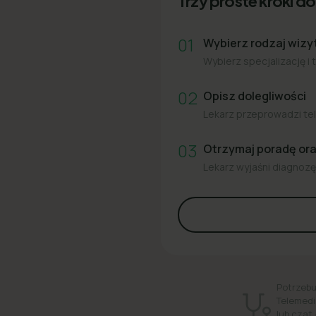
Trzy proste kroki do 
01
Wybierz rodzaj wizy
Wybierz specjalizację i 
02
Opisz dolegliwości
Lekarz przeprowadzi tel
03
Otrzymaj poradę or
Lekarz wyjaśni diagnozę 
Potrzebu
Telemedi
lub czat