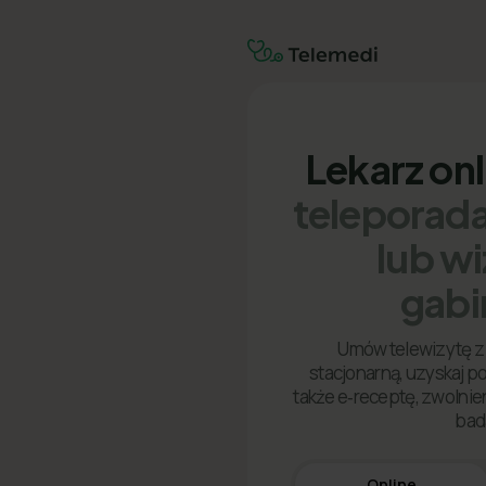
Lekarz on
teleporada
lub w
gabi
Umów telewizytę z 
stacjonarną, uzyskaj p
także e‑receptę, zwolnien
bad
Online