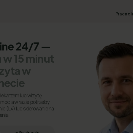
Praca dl
line 24/7 —
 w 15 minut
izyta w
necie
lekarzem lub wizytę
omoc, a w razie potrzeby
ie (L4) lub skierowanie na
ania.
w Gabinecie