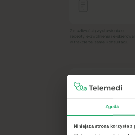
Z możliwością wystawienia e-
recepty, e-zwolnienia i e-skierowa
w trakcie tej samej konsultacji.
Telem
Zgoda
600+
Niniejsza strona korzysta z
lekarzy
online