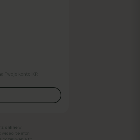
na Twoje konto IKP.
rz online
w
 wideo, telefon
as oczekiwania to