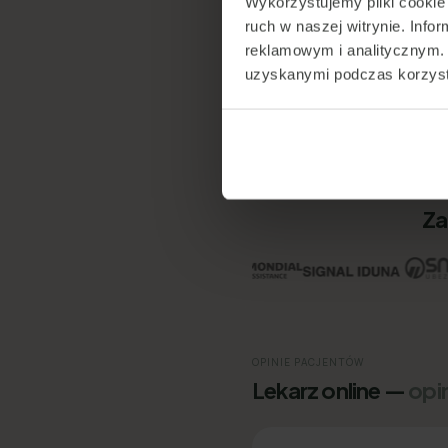
Wykorzystujemy pliki cookie 
ruch w naszej witrynie. Inf
reklamowym i analitycznym. 
App Store
uzyskanymi podczas korzysta
Google Play
Google Maps
Za
OPINIE PACJENTÓW
Lekarz online —
opi