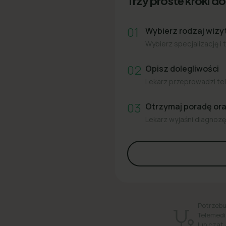
Trzy proste kroki do 
01
Wybierz rodzaj wizy
Wybierz specjalizację i 
02
Opisz dolegliwości
Lekarz przeprowadzi tel
03
Otrzymaj poradę or
Lekarz wyjaśni diagnozę 
Potrzebu
Telemedi
lub czat