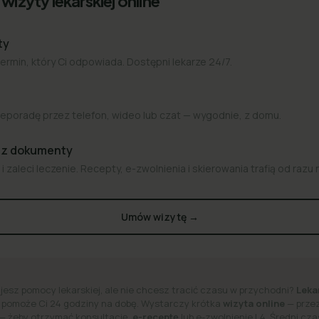
wizyty lekarskiej online
ty
termin, który Ci odpowiada. Dostępni lekarze 24/7.
eporadę przez telefon, wideo lub czat — wygodnie, z domu.
az dokumenty
i zaleci leczenie. Recepty, e-zwolnienia i skierowania trafią od razu 
Umów wizytę →
jesz pomocy lekarskiej, ale nie chcesz tracić czasu w przychodni?
Leka
 pomoże Ci 24 godziny na dobę.
Wystarczy krótka
wizyta online
— przez
 — żeby otrzymać konsultację,
e-receptę
lub e-zwolnienie L4. Średni cz