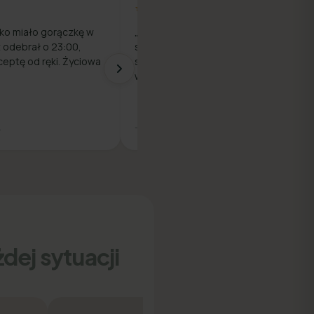
★★★★★
ko miało gorączkę w
„Prosty proces — rejestracja,
z odebrał o 23:00,
szybka rozmowa z lekarzem i e-
ceptę od ręki. Życiowa
skierowanie na badania. Wszystko
w jednym miejscu."
.
— Piotr M.
dej sytuacji