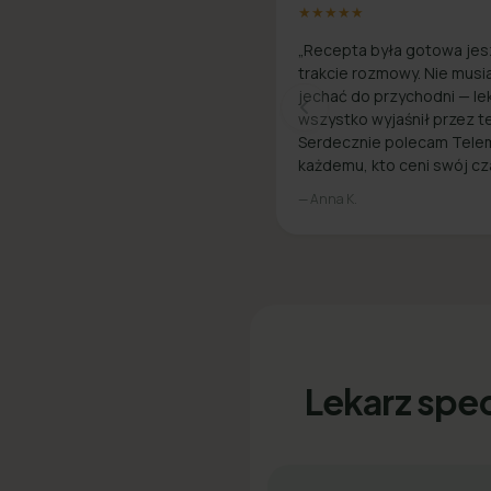
★★★★★
„Recepta była gotowa jes
trakcie rozmowy. Nie musi
jechać do przychodni — le
wszystko wyjaśnił przez te
Serdecznie polecam Tele
każdemu, kto ceni swój cz
— Anna K.
Lekarz spec