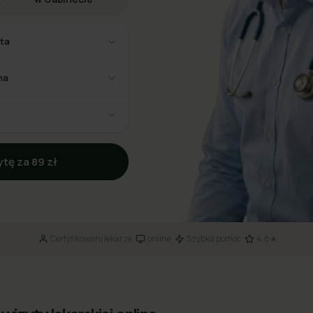
sta
na
tę za 89 zł
Certyfikowani lekarze
online
Szybka pomoc
4.8★
·
·
·