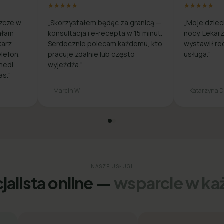
★★★★★
★★★★★
zcze w
„Skorzystałem będąc za granicą —
„Moje dziec
ałam
konsultacja i e-recepta w 15 minut.
nocy. Lekar
karz
Serdecznie polecam każdemu, kto
wystawił re
lefon.
pracuje zdalnie lub często
usługa."
medi
wyjeżdża."
as."
— Marcin W.
— Katarzyna D
NASZE USŁUGI
jalista online —
wsparcie w każ