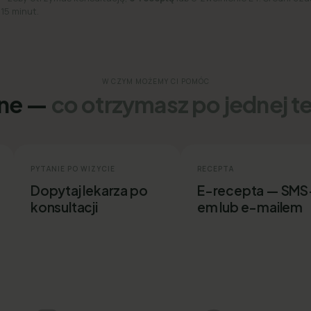
 15 minut.
W CZYM MOŻEMY CI POMÓC
ine —
co otrzymasz po jednej t
PYTANIE PO WIZYCIE
RECEPTA
Dopytaj lekarza po
E-recepta — SMS
konsultacji
em lub e-mailem