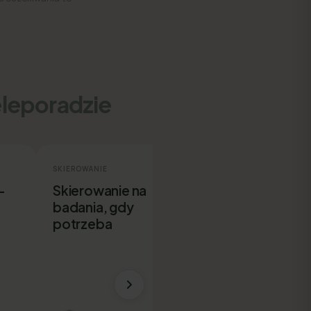
eleporadzie
SKIEROWANIE
ZWOLNIENIE
-
Skierowanie na
E-ZLA bez
badania, gdy
wychodzenia 
potrzeba