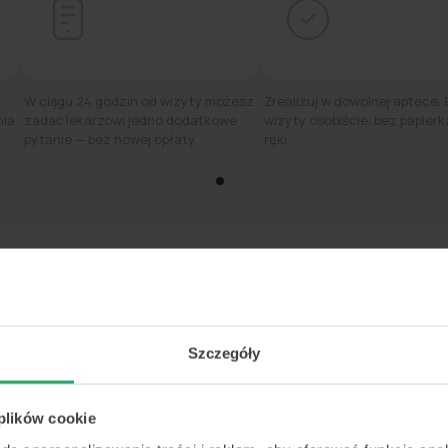
W ciągu 24 godzin od wizyty możesz
Zrealizuj w dowolnej aptece.
nia
zadać lekarzowi jedno dodatkowe
wizyty osobiście, bez papierk
pytanie — bez nowej opłaty.
ręki.
edi #1 w szybkiej poradzie lekarskiej online w 
★★★★★
4.8
·
31 tys. ocen
Szczegóły
<15m
 plików cookie
średni czas
do konsultacji