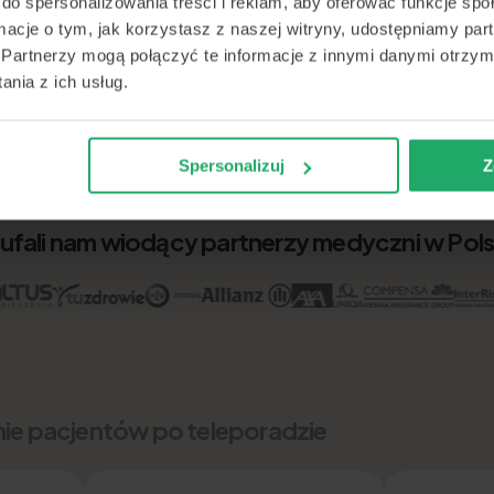
do spersonalizowania treści i reklam, aby oferować funkcje sp
ormacje o tym, jak korzystasz z naszej witryny, udostępniamy p
Partnerzy mogą połączyć te informacje z innymi danymi otrzym
nia z ich usług.
Spersonalizuj
Z
ufali nam wiodący partnerzy medyczni w Pol
nie pacjentów po teleporadzie