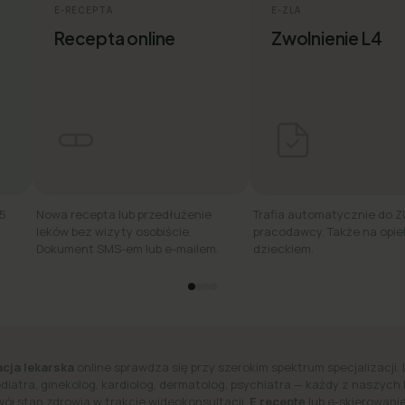
E-RECEPTA
E-ZLA
Recepta online
Zwolnienie L4
15
Nowa recepta lub przedłużenie
Trafia automatycznie do Z
leków bez wizyty osobiście.
pracodawcy. Także na opie
Dokument SMS-em lub e-mailem.
dzieckiem.
cja lekarska
online sprawdza się przy szerokim spektrum specjalizacji. 
ediatra, ginekolog, kardiolog, dermatolog, psychiatra — każdy z naszych
wój stan zdrowia w trakcie wideokonsultacji.
E receptę
lub e-skierowanie