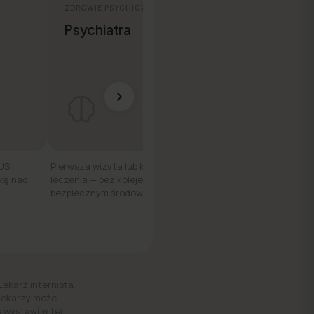
ZDROWIE PSYCHICZNE
ZDROWIE KOBIET
Psychiatra
Ginekolog
US i
Pierwsza wizyta lub kontynuacja
Konsultacja online — d
kę nad
leczenia — bez kolejek, w
wygodnie, z dowolneg
bezpiecznym środowisku.
Lekarz internista,
 lekarzy może
 wystawi w tej